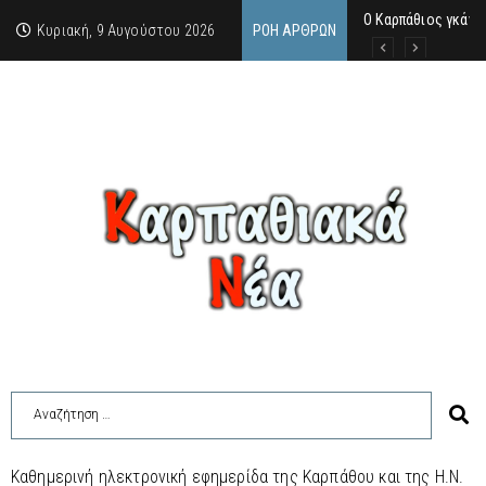
Ο Καρπάθιος γκάνγ
Από την πέτρα της
Η Κάρπαθος υπό τρ
Κυριακή, 9 Αυγούστου 2026
ΡΟΉ ΆΡΘΡΩΝ
Καθημερινή ηλεκτρονική εφημερίδα της Καρπάθου και της Η.Ν.