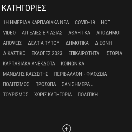
ΚΑΤΗΓΟΡΙΕΣ
1Η ΗΜΕΡΊΔΑ ΚΑΡΠΑΘΙΑΚΆ ΝΈΑ
COVID-19
HOT
VIDEO
ΑΓΓΕΛΊΕΣ ΕΡΓΑΣΊΑΣ
ΑΘΛΗΤΙΚΆ
ΑΠΌΔΗΜΟΙ
ΑΠΌΨΕΙΣ
ΔΕΛΤΊΑ ΤΎΠΟΥ
ΔΗΜΟΤΙΚΆ
ΔΙΕΘΝΉ
ΔΙΚΑΣΤΙΚΌ
ΕΚΛΟΓΈΣ 2023
ΕΠΙΚΑΙΡΌΤΗΤΑ
ΙΣΤΟΡΊΑ
ΚΑΡΠΑΘΙΑΚΆ ΑΝΈΚΔΟΤΑ
ΚΟΙΝΩΝΙΚΆ
ΜΑΝΏΛΗΣ ΚΑΣΣΏΤΗΣ
ΠΕΡΙΒΆΛΛΟΝ - ΦΙΛΟΖΩΊΑ
ΠΟΛΙΤΙΣΜΌΣ
ΠΡΌΣΩΠΑ
ΣΑΝ ΣΉΜΕΡΑ ...
ΤΟΥΡΙΣΜΌΣ
ΧΩΡΊΣ ΚΑΤΗΓΟΡΊΑ
ΠΟΛΙΤΙΚΉ