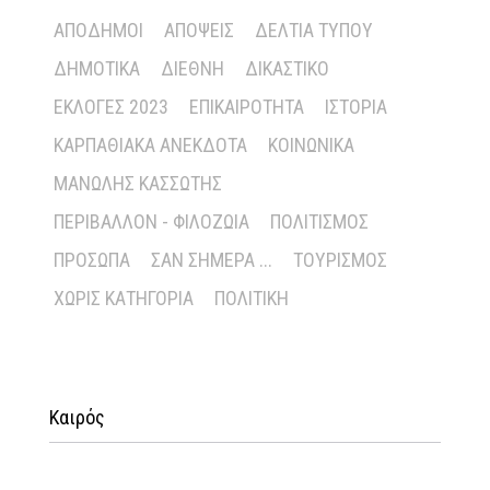
ΑΠΌΔΗΜΟΙ
ΑΠΌΨΕΙΣ
ΔΕΛΤΊΑ ΤΎΠΟΥ
ΔΗΜΟΤΙΚΆ
ΔΙΕΘΝΉ
ΔΙΚΑΣΤΙΚΌ
ΕΚΛΟΓΈΣ 2023
ΕΠΙΚΑΙΡΌΤΗΤΑ
ΙΣΤΟΡΊΑ
ΚΑΡΠΑΘΙΑΚΆ ΑΝΈΚΔΟΤΑ
ΚΟΙΝΩΝΙΚΆ
ΜΑΝΏΛΗΣ ΚΑΣΣΏΤΗΣ
ΠΕΡΙΒΆΛΛΟΝ - ΦΙΛΟΖΩΊΑ
ΠΟΛΙΤΙΣΜΌΣ
ΠΡΌΣΩΠΑ
ΣΑΝ ΣΉΜΕΡΑ ...
ΤΟΥΡΙΣΜΌΣ
ΧΩΡΊΣ ΚΑΤΗΓΟΡΊΑ
ΠΟΛΙΤΙΚΉ
Καιρός