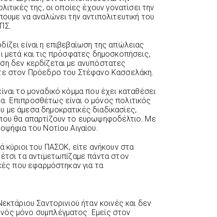
λιτικές της, οι οποίες έχουν γονατίσει την
πουμε να αναλώνει την αντιπολιτευτική του
ΠΣ.
δίζει είναι η επιβεβαίωση της απώλειας
ει μετά και τις πρόσφατες δημοσκοπήσεις,
ση δεν κερδίζεται με ανυπόστατες
ύτε στον Πρόεδρο του Στέφανο Κασσελάκη.
ίναι το μοναδικό κόμμα που έχει καταθέσει
α. Επιπροσθέτως είναι ο μόνος πολιτικός
 με άμεσα δημοκρατικές διαδικασίες,
 που θα απαρτίζουν το ευρωψηφοδέλτιο. Με
οψήφια του Νοτίου Αιγαίου.
ά κύριοι του ΠΑΣΟΚ, είτε ανήκουν στα
 έτσι τα αντιμετωπίζαμε πάντα στον
ικές που εφαρμόστηκαν για τα
Νεκτάριου Σαντορινιού ήταν κοινές και δεν
νός μόνο συμπλέγματος. Εμείς στον