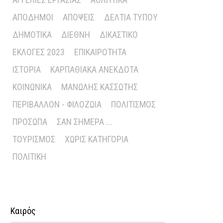
ΑΠΌΔΗΜΟΙ
ΑΠΌΨΕΙΣ
ΔΕΛΤΊΑ ΤΎΠΟΥ
ΔΗΜΟΤΙΚΆ
ΔΙΕΘΝΉ
ΔΙΚΑΣΤΙΚΌ
ΕΚΛΟΓΈΣ 2023
ΕΠΙΚΑΙΡΌΤΗΤΑ
ΙΣΤΟΡΊΑ
ΚΑΡΠΑΘΙΑΚΆ ΑΝΈΚΔΟΤΑ
ΚΟΙΝΩΝΙΚΆ
ΜΑΝΏΛΗΣ ΚΑΣΣΏΤΗΣ
ΠΕΡΙΒΆΛΛΟΝ - ΦΙΛΟΖΩΊΑ
ΠΟΛΙΤΙΣΜΌΣ
ΠΡΌΣΩΠΑ
ΣΑΝ ΣΉΜΕΡΑ ...
ΤΟΥΡΙΣΜΌΣ
ΧΩΡΊΣ ΚΑΤΗΓΟΡΊΑ
ΠΟΛΙΤΙΚΉ
Καιρός