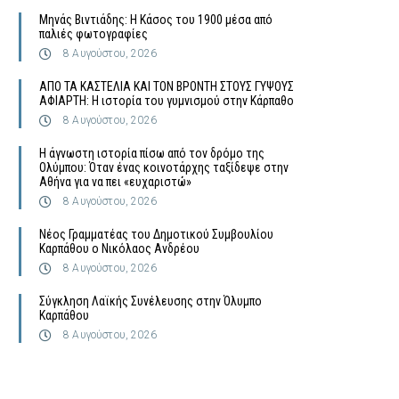
Μηνάς Βιντιάδης: Η Κάσος του 1900 μέσα από
παλιές φωτογραφίες
8 Αυγούστου, 2026
ΑΠΟ ΤΑ ΚΑΣΤΕΛΙΑ ΚΑΙ ΤΟΝ ΒΡΟΝΤΗ ΣΤΟΥΣ ΓΥΨΟΥΣ
ΑΦΙΑΡΤΗ: Η ιστορία του γυμνισμού στην Κάρπαθο
8 Αυγούστου, 2026
Η άγνωστη ιστορία πίσω από τον δρόμο της
Ολύμπου: Όταν ένας κοινοτάρχης ταξίδεψε στην
Αθήνα για να πει «ευχαριστώ»
8 Αυγούστου, 2026
Νέος Γραμματέας του Δημοτικού Συμβουλίου
Καρπάθου ο Νικόλαος Ανδρέου
8 Αυγούστου, 2026
Σύγκληση Λαϊκής Συνέλευσης στην Όλυμπο
Καρπάθου
8 Αυγούστου, 2026