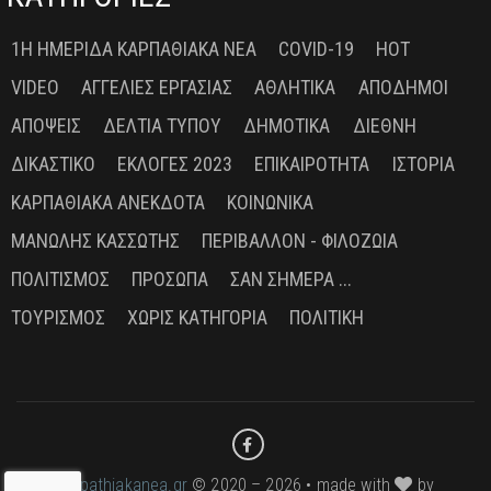
1Η ΗΜΕΡΊΔΑ ΚΑΡΠΑΘΙΑΚΆ ΝΈΑ
COVID-19
HOT
VIDEO
ΑΓΓΕΛΊΕΣ ΕΡΓΑΣΊΑΣ
ΑΘΛΗΤΙΚΆ
ΑΠΌΔΗΜΟΙ
ΑΠΌΨΕΙΣ
ΔΕΛΤΊΑ ΤΎΠΟΥ
ΔΗΜΟΤΙΚΆ
ΔΙΕΘΝΉ
ΔΙΚΑΣΤΙΚΌ
ΕΚΛΟΓΈΣ 2023
ΕΠΙΚΑΙΡΌΤΗΤΑ
ΙΣΤΟΡΊΑ
ΚΑΡΠΑΘΙΑΚΆ ΑΝΈΚΔΟΤΑ
ΚΟΙΝΩΝΙΚΆ
ΜΑΝΏΛΗΣ ΚΑΣΣΏΤΗΣ
ΠΕΡΙΒΆΛΛΟΝ - ΦΙΛΟΖΩΊΑ
ΠΟΛΙΤΙΣΜΌΣ
ΠΡΌΣΩΠΑ
ΣΑΝ ΣΉΜΕΡΑ ...
ΤΟΥΡΙΣΜΌΣ
ΧΩΡΊΣ ΚΑΤΗΓΟΡΊΑ
ΠΟΛΙΤΙΚΉ
karpathiakanea.gr
© 2020 – 2026 • made with
by