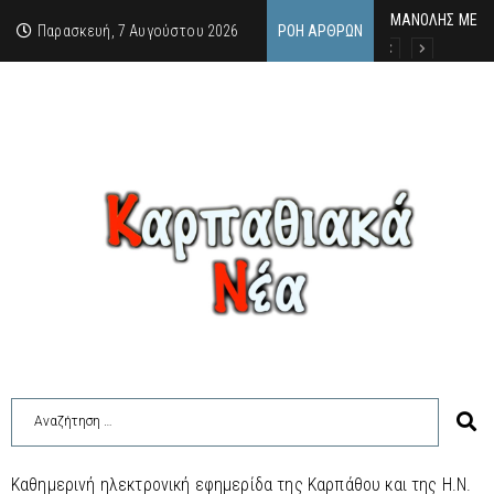
MΑΝΟΛΗΣ ΜΕΛΑΣ
ΕΚΔΗΛΩΣΗ ΤΙΜΗ
Κάθε καλοκαίρι 
Παρασκευή, 7 Αυγούστου 2026
ΡΟΉ ΆΡΘΡΩΝ
Καθημερινή ηλεκτρονική εφημερίδα της Καρπάθου και της Η.Ν.