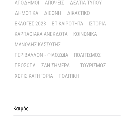
ΑΠΌΔΗΜΟΙ
ΑΠΌΨΕΙΣ
ΔΕΛΤΊΑ ΤΎΠΟΥ
ΔΗΜΟΤΙΚΆ
ΔΙΕΘΝΉ
ΔΙΚΑΣΤΙΚΌ
ΕΚΛΟΓΈΣ 2023
ΕΠΙΚΑΙΡΌΤΗΤΑ
ΙΣΤΟΡΊΑ
ΚΑΡΠΑΘΙΑΚΆ ΑΝΈΚΔΟΤΑ
ΚΟΙΝΩΝΙΚΆ
ΜΑΝΏΛΗΣ ΚΑΣΣΏΤΗΣ
ΠΕΡΙΒΆΛΛΟΝ - ΦΙΛΟΖΩΊΑ
ΠΟΛΙΤΙΣΜΌΣ
ΠΡΌΣΩΠΑ
ΣΑΝ ΣΉΜΕΡΑ ...
ΤΟΥΡΙΣΜΌΣ
ΧΩΡΊΣ ΚΑΤΗΓΟΡΊΑ
ΠΟΛΙΤΙΚΉ
Καιρός