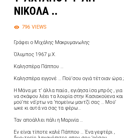
ΝΙΚΟΛΑ ..
796
VIEWS
Γράφει ο Μιχάλης Μακρυμανωλης
Όλυμπος 1967 μ.Χ.
Καλησπέρα Πάππου …
Καλησπέρα εγγονέ … Πού’σου ογιά τέτοιαν ώρα ;
Η Μάνα με τ’ άλλα παιία , εγιάησα ίσα μπρός , για
να σκάψου λέει τα λουρία στην Κασιακούενα και
μού’πε νά’ρτω να ‘πομείνω μαντζί σας … Μού’
ωκε κι αυτά να σας τα φέρω…
Ταν αποάλλει πάλι η Μαρινία …
Εν είναι τίποτε καλέ Πάππου … Ένα γεφτέρι ,
δυο-τρείς λαχανόπιτες απου σου ‘ρέσου ,