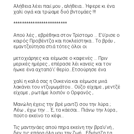
Αλήθεια λέει παιί μου , αλήθεια… Ήφερε κι ένα
χαλί ογιά και τρώαμε δυό βντομάες !!!
*************************
Απού λές , εβρέθηκα στον Τρίστομο … Ε’ύ’ρισε ο
καιρός Προβέντζα και ποκλείστηκα… Το βράυ ,
εμαντζεύτησα στιά τότες όλοι οι
μετοχιάρηες και εέμωσε ο καφενές … Πριν
μερικές ημέρες , επέρασε λέι κανείς και τον
ήωκε ένα αχταπό’ι’ θερίο…Ετσούρησε ένα
χαλί η καλά σας η Ουκενία και εέμωσε μνιά
λακάνει του ντζυμωμάτου… Ούζο είχαμε , μεντζέ
είχαμε , ρωτάμε λοιπόν ο Ορφανός ,
Μανώλη έχεις την βρέ μαντζί σου την λύρα ;
Λέω , έχω την … Έ, τα κάεσαι… Πιάνω την λύρα ,
πούτο εκείνο το κέφι…
Τις μαντηνάες απού πηρα εκείνη την βρα’υ’νή ,
δεν τις επήρα όλη μου την ζωή… Εδιάντζα τα