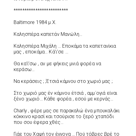
*************************
Baltimore 1984 μ.Χ.
Καλησπέρα καπετάν Μανώλη…
Καλησπέρα Μιχάλη … Εποκάμα τα καπετανίκια
μας , εποκάμα… Κά’ι’σε …
Θα κα’ί’σω , αν με φήκεις μνιά φορέα να
κεράσω…
Να κεράσεις ; ;Έτσιά κάμνου στο χωριό μας ;
Στο χωριό μας έν κάμνου έτσιά , αμμ΄ογιά είναι
ξένο χωριό… Κάθε φορέα , εσού με κερνάς…
Charly , φέρε μας σε παρακαλώ ένα μπουκαλάκι
κόκκινο κρασί και τσούρισε το ξερό χταπόδι
που σου έφερα χθές…
Γιάε του Χαψή τον έγγονα … Πού τόβρες βρέ το