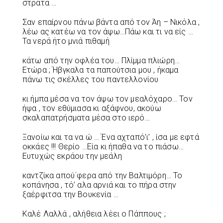
στράτα …
Σαν επαίρνου πάνω βάντα από τον Άη – Νικόλα ,
λέω ας κατέω να τον άψω…Πάω και τι να είς …
Τα νερά ήτο μνιά πιθαμή
κάτω από την οφλέα του… Πλίμμα πλιώρη…
Ετώρα ; Ήβγκαλα τα παπούτσια μου , ήκαμα
πάνω τις σκέλλες του παντελλονίου
κι ήμπα μέσα να τον άψω τον μεαλόχαρο… Τον
ήψα , τον εθύμιασα κι αξάφνου, ακούω
σκαλαπατρήσματα μέσα στο ιερό…
Ξανοίω και τα να ώ … Ένα αχταπό’ι’ , ίσα με εφτά
οκκάες !!! Θερίο …Εία κι ήπαθα να το πιάσω…
Ευτυχώς εκράου την μεάλη
καντζίκα απού΄φερα από την Βαλτιμόρη… Το
κοπάνησα , τό’ αλα αρνιά και το πήρα στην
ξαέρφιτσα την Βουκενία …
Καλέ Λαλλά , αλήθεια λέει ο Πάππους ;