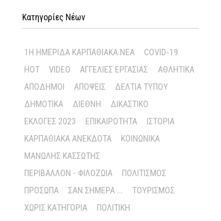
Κατηγορίες Νέων
1Η ΗΜΕΡΊΔΑ ΚΑΡΠΑΘΙΑΚΆ ΝΈΑ
COVID-19
HOT
VIDEO
ΑΓΓΕΛΊΕΣ ΕΡΓΑΣΊΑΣ
ΑΘΛΗΤΙΚΆ
ΑΠΌΔΗΜΟΙ
ΑΠΌΨΕΙΣ
ΔΕΛΤΊΑ ΤΎΠΟΥ
ΔΗΜΟΤΙΚΆ
ΔΙΕΘΝΉ
ΔΙΚΑΣΤΙΚΌ
ΕΚΛΟΓΈΣ 2023
ΕΠΙΚΑΙΡΌΤΗΤΑ
ΙΣΤΟΡΊΑ
ΚΑΡΠΑΘΙΑΚΆ ΑΝΈΚΔΟΤΑ
ΚΟΙΝΩΝΙΚΆ
ΜΑΝΏΛΗΣ ΚΑΣΣΏΤΗΣ
ΠΕΡΙΒΆΛΛΟΝ - ΦΙΛΟΖΩΊΑ
ΠΟΛΙΤΙΣΜΌΣ
ΠΡΌΣΩΠΑ
ΣΑΝ ΣΉΜΕΡΑ ...
ΤΟΥΡΙΣΜΌΣ
ΧΩΡΊΣ ΚΑΤΗΓΟΡΊΑ
ΠΟΛΙΤΙΚΉ