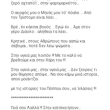
ξερό αχταπό’ι’ , στην ψαρομαρκέττα ;
Ο αερφός μου ο Μηνάς μου τό’ πόαλε … Από
τον Τρίστομο είναι λέει …
Βρέ , έν κάεσαι βουός … Εγιώ έν … Άμε στον
γέρο Διάολο …αλήθεια τα λέει…
Κρητικέ , στους Αθρώπους που ααπώ και
σέβομαι , ποτέ δεν λέω ψώματα…
Στην υγειά μας λοιπόν !!! Με το καλό να
βρεθούμε και στην Χάρη του !!!
Στην υγειά μας , στην υγειά μας … Δεν ξεύρεις τι
μου θύμησες απόψε… Να σου κάμω μνιά ιστορία ,
απού μοιάντζει
με τις ιστορίες του Πάππου σου , να ‘ελάσεις !!!
************************
Γειά σου Λαλλά !!! Στην κατσίκα ήσουν ;