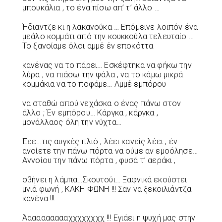
μπουκάλια , το ένα πίσω απ’ τ’ άλλο …
Ήδιαντζε κι η λακανούκα … Επόμεινε λοιπόν ένα
μεάλο κομμάτι από την κουκκούλα τελευταίο …
Το ξανοίαμε όλοι αμμέ έν εποκόττα
κανένας να το πάρει… Εσκέφτηκα να φήκω την
λύρα , να πιάσω την ψάλα , να το κάμω μικρά
κομμάκια να το ποφάμε… Αμμέ εμπόρου
να σταθώ απού νεχάσκα ο ένας πάνω στον
άλλο ; Έν εμπόρου… Κάργκα , κάργκα ,
μονάλλαος όλη την νύχτα…
Έεε…τις αυγκές πλιό , λέει κανείς λέει , έν
ανοίετε την πάνω πόρτα να ούμε αν εμοόλησε…
Αννοίου την πάνω πόρτα , φυσά τ’ αεράκι ,
σβήνει η λάμπα…Σκουτούι… Ξαφνικά εκούστει
μνιά φωνή , ΚΑΚΗ ΦΩΝΗ !!! Σαν να ξεκοιλιάντζα
κανένα !!!
Άαααααααααχχχχχχχχ !!! Εγιάει η ψυχή μας στην