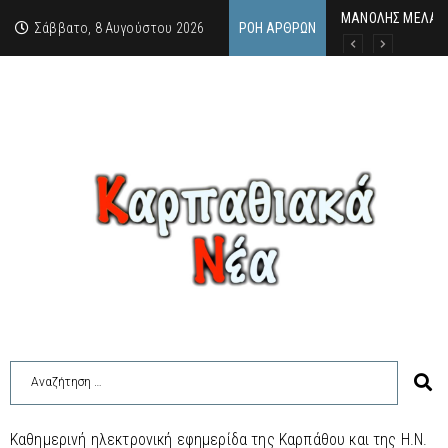
MΑΝΟΛΗΣ ΜΕΛΑΣ: 
ΕΚΔΗΛΩΣΗ ΤΙΜΗΣ 
Κάθε καλοκαίρι η 
Σάββατο, 8 Αυγούστου 2026
ΡΟΉ ΆΡΘΡΩΝ
Καθημερινή ηλεκτρονική εφημερίδα της Καρπάθου και της Η.Ν.