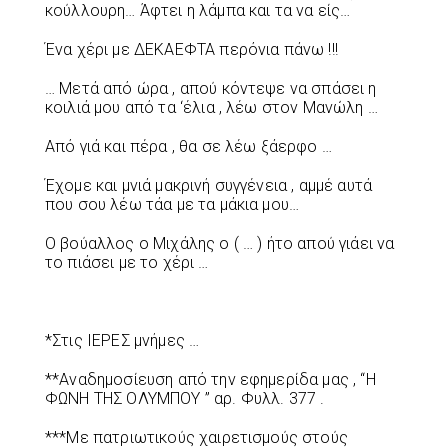
κούλλουρη… Άφτει η λάμπα και τα να είς…
Ένα χέρι με ΔΕΚΑΕΦΤΑ περόνια πάνω !!!
… Μετά από ώρα , απού κόντεψε να σπάσει η
κοιλιά μου από τα ‘έλια , λέω στον Μανώλη …
Από γιά και πέρα , θα σε λέω ξάερφο …
Έχομε και μνιά μακρινή συγγένεια , αμμέ αυτά
που σου λέω τάα με τα μάκια μου…
Ο βούαλλος ο Μιχάλης ο ( … ) ήτο απού γιάει να
το πιάσει με το χέρι …
*Στις ΙΕΡΕΣ μνήμες …
**Αναδημοσίευση από την εφημερίδα μας , “Η
ΦΩΝΗ ΤΗΣ ΟΛΥΜΠΟΥ ” αρ. Φυλλ. 377 .
***Με πατριωτικούς χαιρετισμούς στούς