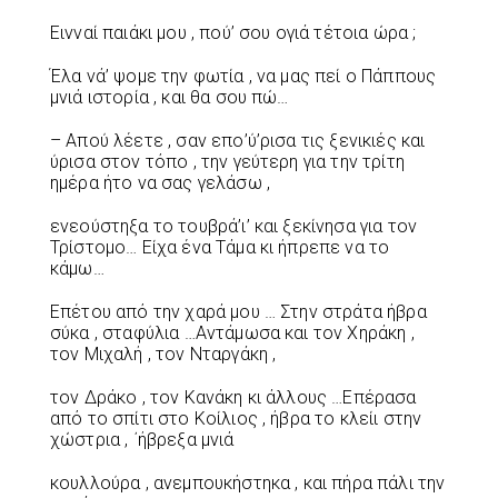
Εινναί παιάκι μου , πού’ σου ογιά τέτοια ώρα ;
Έλα νά’ ψομε την φωτία , να μας πεί ο Πάππους
μνιά ιστορία , και θα σου πώ…
– Απού λέετε , σαν επο’ύ’ρισα τις ξενικιές και
ύρισα στον τόπο , την γεύτερη για την τρίτη
ημέρα ήτο να σας γελάσω ,
ενεούστηξα το τουβρά’ι’ και ξεκίνησα για τον
Τρίστομο… Είχα ένα Τάμα κι ήπρεπε να το
κάμω…
Επέτου από την χαρά μου … Στην στράτα ήβρα
σύκα , σταφύλια …Αντάμωσα και τον Χηράκη ,
τον Μιχαλή , τον Νταργάκη ,
τον Δράκο , τον Κανάκη κι άλλους …Επέρασα
από το σπίτι στο Κοίλιος , ήβρα το κλείι στην
χώστρια , ΄ήβρεξα μνιά
κουλλούρα , ανεμπουκήστηκα , και πήρα πάλι την