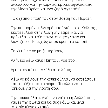
αγριλλούς για την καρντιά ,κρομμυόφυλλα από
την Μέσα βρύση και ένα ξερό αχταπό’ι’ …
Το αχταπό’ι’ πού’ το , στον βότση του Περάτη;
Την περασμένη εβντομά απού γιάει στο Κοίλιος ,
εκατέει λέει στην λίμνη μην εβρεί καμνιά
πρέντζα , και τό’ε πάνω στα χοχλάκια και
λιάντζετο… Ευτυχώς απου κράει το κουσπί…
Εσού πάεις να με ξεπεράσεις …
Αλήθεια λέω καλέ Πάππου , νάειττο !!!
Άμε στον κάττη…Αλήθεια τα λέεις …
Λέω να κόψομε την κουκκούλλα , να κατεάσομε
και το ούζο από το ράφι … Το άλλο να το
‘φήκομε για την γιορτή σου…
Την κουκκούλα έ; Ανέμενε νά’ρτει η Λαλλά σου ,
νάψει την φωτία και θα σας κάμω και μνιά
ιστορία μ’ένα αχταπό’ι’…