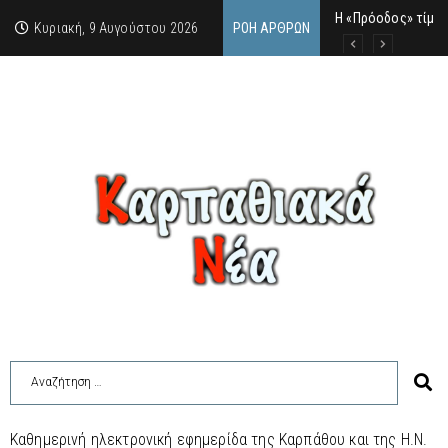
Η «Πρόοδος» τίμησ
Ο Καρπάθιος γκάνγ
Από την πέτρα της
Κυριακή, 9 Αυγούστου 2026
ΡΟΉ ΆΡΘΡΩΝ
Καθημερινή ηλεκτρονική εφημερίδα της Καρπάθου και της Η.Ν.