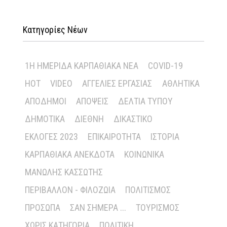
Κατηγορίες Νέων
1Η ΗΜΕΡΊΔΑ ΚΑΡΠΑΘΙΑΚΆ ΝΈΑ
COVID-19
HOT
VIDEO
ΑΓΓΕΛΊΕΣ ΕΡΓΑΣΊΑΣ
ΑΘΛΗΤΙΚΆ
ΑΠΌΔΗΜΟΙ
ΑΠΌΨΕΙΣ
ΔΕΛΤΊΑ ΤΎΠΟΥ
ΔΗΜΟΤΙΚΆ
ΔΙΕΘΝΉ
ΔΙΚΑΣΤΙΚΌ
ΕΚΛΟΓΈΣ 2023
ΕΠΙΚΑΙΡΌΤΗΤΑ
ΙΣΤΟΡΊΑ
ΚΑΡΠΑΘΙΑΚΆ ΑΝΈΚΔΟΤΑ
ΚΟΙΝΩΝΙΚΆ
ΜΑΝΏΛΗΣ ΚΑΣΣΏΤΗΣ
ΠΕΡΙΒΆΛΛΟΝ - ΦΙΛΟΖΩΊΑ
ΠΟΛΙΤΙΣΜΌΣ
ΠΡΌΣΩΠΑ
ΣΑΝ ΣΉΜΕΡΑ ...
ΤΟΥΡΙΣΜΌΣ
ΧΩΡΊΣ ΚΑΤΗΓΟΡΊΑ
ΠΟΛΙΤΙΚΉ