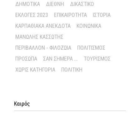
ΔΗΜΟΤΙΚΆ
ΔΙΕΘΝΉ
ΔΙΚΑΣΤΙΚΌ
ΕΚΛΟΓΈΣ 2023
ΕΠΙΚΑΙΡΌΤΗΤΑ
ΙΣΤΟΡΊΑ
ΚΑΡΠΑΘΙΑΚΆ ΑΝΈΚΔΟΤΑ
ΚΟΙΝΩΝΙΚΆ
ΜΑΝΏΛΗΣ ΚΑΣΣΏΤΗΣ
ΠΕΡΙΒΆΛΛΟΝ - ΦΙΛΟΖΩΊΑ
ΠΟΛΙΤΙΣΜΌΣ
ΠΡΌΣΩΠΑ
ΣΑΝ ΣΉΜΕΡΑ ...
ΤΟΥΡΙΣΜΌΣ
ΧΩΡΊΣ ΚΑΤΗΓΟΡΊΑ
ΠΟΛΙΤΙΚΉ
Καιρός