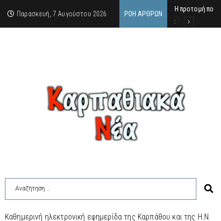
Η προτομή που 
Ο αιώνιος έφηβ
Δικαστική απόφ
Παρασκευή, 7 Αυγούστου 2026
ΡΟΉ ΆΡΘΡΩΝ
Καθημερινή ηλεκτρονική εφημερίδα της Καρπάθου και της Η.Ν.