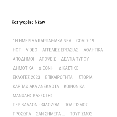
Κατηγορίες Νέων
1Η ΗΜΕΡΊΔΑ ΚΑΡΠΑΘΙΑΚΆ ΝΈΑ
COVID-19
HOT
VIDEO
ΑΓΓΕΛΊΕΣ ΕΡΓΑΣΊΑΣ
ΑΘΛΗΤΙΚΆ
ΑΠΌΔΗΜΟΙ
ΑΠΌΨΕΙΣ
ΔΕΛΤΊΑ ΤΎΠΟΥ
ΔΗΜΟΤΙΚΆ
ΔΙΕΘΝΉ
ΔΙΚΑΣΤΙΚΌ
ΕΚΛΟΓΈΣ 2023
ΕΠΙΚΑΙΡΌΤΗΤΑ
ΙΣΤΟΡΊΑ
ΚΑΡΠΑΘΙΑΚΆ ΑΝΈΚΔΟΤΑ
ΚΟΙΝΩΝΙΚΆ
ΜΑΝΏΛΗΣ ΚΑΣΣΏΤΗΣ
ΠΕΡΙΒΆΛΛΟΝ - ΦΙΛΟΖΩΊΑ
ΠΟΛΙΤΙΣΜΌΣ
ΠΡΌΣΩΠΑ
ΣΑΝ ΣΉΜΕΡΑ ...
ΤΟΥΡΙΣΜΌΣ