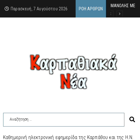
MΑΝΟΛΗΣ ΜΕΛΑΣ
ΕΚΔΗΛΩΣΗ ΤΙΜΗ
Κάθε καλοκαίρι 
Παρασκευή, 7 Αυγούστου 2026
ΡΟΉ ΆΡΘΡΩΝ
Καθημερινή ηλεκτρονική εφημερίδα της Καρπάθου και της Η.Ν.