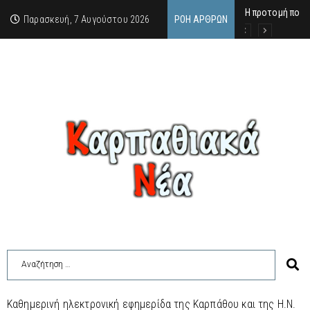
Η προτομή που 
Ο αιώνιος έφηβ
Δικαστική απόφ
Παρασκευή, 7 Αυγούστου 2026
ΡΟΉ ΆΡΘΡΩΝ
Καθημερινή ηλεκτρονική εφημερίδα της Καρπάθου και της Η.Ν.