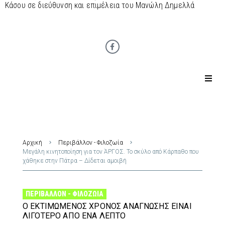
Κάσου σε διεύθυνση και επιμέλεια του Μανώλη Δημελλά
Αρχική
Περιβάλλον - Φιλοζωία
Μεγάλη κινητοποίηση για τον ΆΡΓΟΣ. Το σκύλο από Κάρπαθο που
χάθηκε στην Πάτρα – Δίδεται αμοιβή
ΠΕΡΙΒΆΛΛΟΝ - ΦΙΛΟΖΩΊΑ
Ο ΕΚΤΙΜΏΜΕΝΟΣ ΧΡΌΝΟΣ ΑΝΆΓΝΩΣΗΣ ΕΊΝΑΙ
ΛΙΓΌΤΕΡΟ ΑΠΌ ΈΝΑ ΛΕΠΤΌ