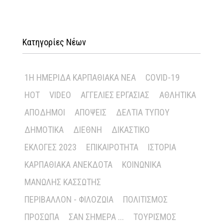
Κατηγορίες Νέων
1Η ΗΜΕΡΊΔΑ ΚΑΡΠΑΘΙΑΚΆ ΝΈΑ
COVID-19
HOT
VIDEO
ΑΓΓΕΛΊΕΣ ΕΡΓΑΣΊΑΣ
ΑΘΛΗΤΙΚΆ
ΑΠΌΔΗΜΟΙ
ΑΠΌΨΕΙΣ
ΔΕΛΤΊΑ ΤΎΠΟΥ
ΔΗΜΟΤΙΚΆ
ΔΙΕΘΝΉ
ΔΙΚΑΣΤΙΚΌ
ΕΚΛΟΓΈΣ 2023
ΕΠΙΚΑΙΡΌΤΗΤΑ
ΙΣΤΟΡΊΑ
ΚΑΡΠΑΘΙΑΚΆ ΑΝΈΚΔΟΤΑ
ΚΟΙΝΩΝΙΚΆ
ΜΑΝΏΛΗΣ ΚΑΣΣΏΤΗΣ
ΠΕΡΙΒΆΛΛΟΝ - ΦΙΛΟΖΩΊΑ
ΠΟΛΙΤΙΣΜΌΣ
ΠΡΌΣΩΠΑ
ΣΑΝ ΣΉΜΕΡΑ ...
ΤΟΥΡΙΣΜΌΣ