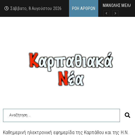
MΑΝΟΛΗΣ ΜΕΛΑΣ: 
ΕΚΔΗΛΩΣΗ ΤΙΜΗΣ 
Κάθε καλοκαίρι η 
Σάββατο, 8 Αυγούστου 2026
ΡΟΉ ΆΡΘΡΩΝ
Καθημερινή ηλεκτρονική εφημερίδα της Καρπάθου και της Η.Ν.