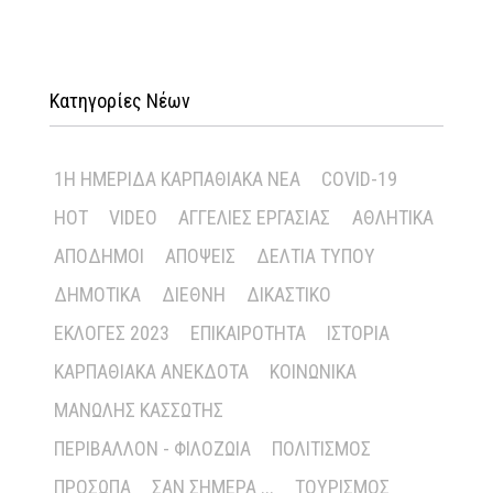
Κατηγορίες Νέων
1Η ΗΜΕΡΊΔΑ ΚΑΡΠΑΘΙΑΚΆ ΝΈΑ
COVID-19
HOT
VIDEO
ΑΓΓΕΛΊΕΣ ΕΡΓΑΣΊΑΣ
ΑΘΛΗΤΙΚΆ
ΑΠΌΔΗΜΟΙ
ΑΠΌΨΕΙΣ
ΔΕΛΤΊΑ ΤΎΠΟΥ
ΔΗΜΟΤΙΚΆ
ΔΙΕΘΝΉ
ΔΙΚΑΣΤΙΚΌ
ΕΚΛΟΓΈΣ 2023
ΕΠΙΚΑΙΡΌΤΗΤΑ
ΙΣΤΟΡΊΑ
ΚΑΡΠΑΘΙΑΚΆ ΑΝΈΚΔΟΤΑ
ΚΟΙΝΩΝΙΚΆ
ΜΑΝΏΛΗΣ ΚΑΣΣΏΤΗΣ
ΠΕΡΙΒΆΛΛΟΝ - ΦΙΛΟΖΩΊΑ
ΠΟΛΙΤΙΣΜΌΣ
ΠΡΌΣΩΠΑ
ΣΑΝ ΣΉΜΕΡΑ ...
ΤΟΥΡΙΣΜΌΣ