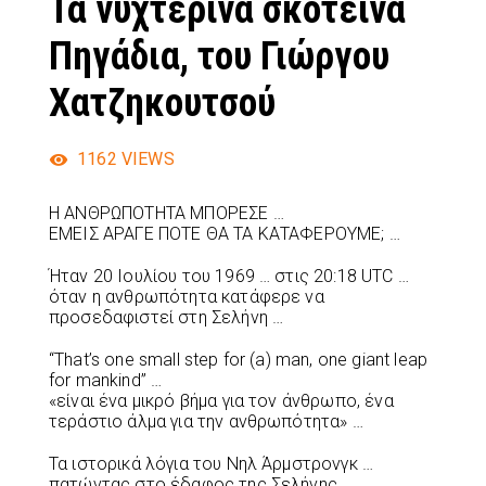
Τα νυχτερινά σκοτεινά
Πηγάδια, του Γιώργου
Χατζηκουτσού
1162
VIEWS
Η ΑΝΘΡΩΠΟΤΗΤΑ ΜΠΟΡΕΣΕ …
ΕΜΕΙΣ ΑΡΑΓΕ ΠΟΤΕ ΘΑ ΤΑ ΚΑΤΑΦΕΡΟΥΜΕ; …
Ήταν 20 Ιουλίου του 1969 … στις 20:18 UTC …
όταν η ανθρωπότητα κατάφερε να
προσεδαφιστεί στη Σελήνη …
“That’s one small step for (a) man, one giant leap
for mankind” …
«είναι ένα μικρό βήμα για τον άνθρωπο, ένα
τεράστιο άλμα για την ανθρωπότητα» …
Τα ιστορικά λόγια του Νηλ Άρμστρονγκ …
πατώντας στο έδαφος της Σελήνης …