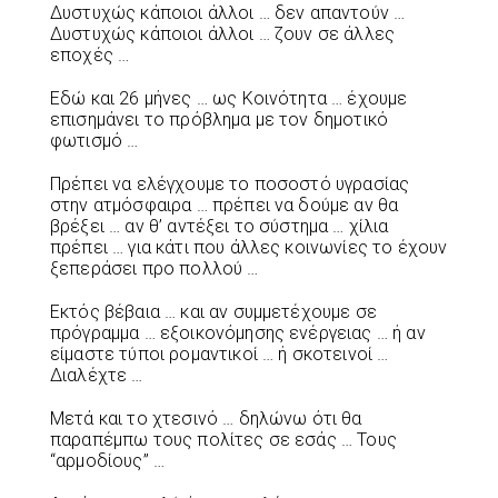
Δυστυχώς κάποιοι άλλοι … δεν απαντούν …
Δυστυχώς κάποιοι άλλοι … ζουν σε άλλες
εποχές …
Εδώ και 26 μήνες … ως Κοινότητα … έχουμε
επισημάνει το πρόβλημα με τον δημοτικό
φωτισμό …
Πρέπει να ελέγχουμε το ποσοστό υγρασίας
στην ατμόσφαιρα … πρέπει να δούμε αν θα
βρέξει … αν θ’ αντέξει το σύστημα … χίλια
πρέπει … για κάτι που άλλες κοινωνίες το έχουν
ξεπεράσει προ πολλού …
Εκτός βέβαια … και αν συμμετέχουμε σε
πρόγραμμα … εξοικονόμησης ενέργειας … ή αν
είμαστε τύποι ρομαντικοί … ή σκοτεινοί …
Διαλέχτε …
Μετά και το χτεσινό … δηλώνω ότι θα
παραπέμπω τους πολίτες σε εσάς … Τους
“αρμοδίους” …