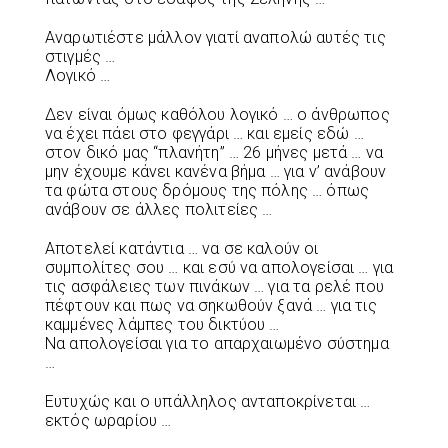
Αναρωτιέστε μάλλον γιατί αναπολώ αυτές τις
στιγμές …
Λογικό …
Δεν είναι όμως καθόλου λογικό … ο άνθρωπος
να έχει πάει στο φεγγάρι … και εμείς εδώ …
στον δικό μας “πλανήτη” … 26 μήνες μετά … να
μην έχουμε κάνει κανένα βήμα … για ν’ ανάβουν
τα φώτα στους δρόμους της πόλης … όπως
ανάβουν σε άλλες πολιτείες …
Αποτελεί κατάντια … να σε καλούν οι
συμπολίτες σου … και εσύ να απολογείσαι … για
τις ασφάλειες των πινάκων … για τα ρελέ που
πέφτουν και πως να σηκωθούν ξανά … για τις
καμμένες λάμπες του δικτύου …
Να απολογείσαι για το απαρχαιωμένο σύστημα
…
Ευτυχώς και ο υπάλληλος ανταποκρίνεται …
εκτός ωραρίου …