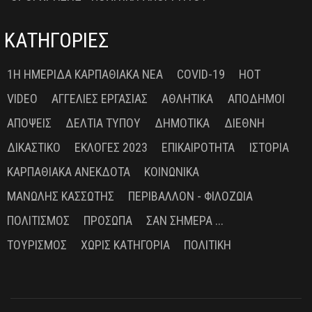
ΚΑΤΗΓΟΡΙΕΣ
1Η ΗΜΕΡΊΔΑ ΚΑΡΠΑΘΙΑΚΆ ΝΈΑ
COVID-19
HOT
VIDEO
ΑΓΓΕΛΊΕΣ ΕΡΓΑΣΊΑΣ
ΑΘΛΗΤΙΚΆ
ΑΠΌΔΗΜΟΙ
ΑΠΌΨΕΙΣ
ΔΕΛΤΊΑ ΤΎΠΟΥ
ΔΗΜΟΤΙΚΆ
ΔΙΕΘΝΉ
ΔΙΚΑΣΤΙΚΌ
ΕΚΛΟΓΈΣ 2023
ΕΠΙΚΑΙΡΌΤΗΤΑ
ΙΣΤΟΡΊΑ
ΚΑΡΠΑΘΙΑΚΆ ΑΝΈΚΔΟΤΑ
ΚΟΙΝΩΝΙΚΆ
ΜΑΝΏΛΗΣ ΚΑΣΣΏΤΗΣ
ΠΕΡΙΒΆΛΛΟΝ - ΦΙΛΟΖΩΊΑ
ΠΟΛΙΤΙΣΜΌΣ
ΠΡΌΣΩΠΑ
ΣΑΝ ΣΉΜΕΡΑ ...
ΤΟΥΡΙΣΜΌΣ
ΧΩΡΊΣ ΚΑΤΗΓΟΡΊΑ
ΠΟΛΙΤΙΚΉ