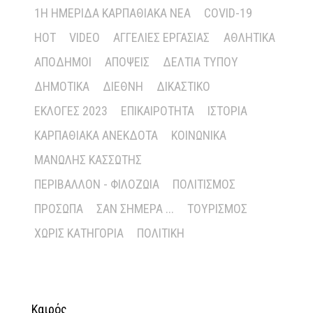
1Η ΗΜΕΡΊΔΑ ΚΑΡΠΑΘΙΑΚΆ ΝΈΑ
COVID-19
HOT
VIDEO
ΑΓΓΕΛΊΕΣ ΕΡΓΑΣΊΑΣ
ΑΘΛΗΤΙΚΆ
ΑΠΌΔΗΜΟΙ
ΑΠΌΨΕΙΣ
ΔΕΛΤΊΑ ΤΎΠΟΥ
ΔΗΜΟΤΙΚΆ
ΔΙΕΘΝΉ
ΔΙΚΑΣΤΙΚΌ
ΕΚΛΟΓΈΣ 2023
ΕΠΙΚΑΙΡΌΤΗΤΑ
ΙΣΤΟΡΊΑ
ΚΑΡΠΑΘΙΑΚΆ ΑΝΈΚΔΟΤΑ
ΚΟΙΝΩΝΙΚΆ
ΜΑΝΏΛΗΣ ΚΑΣΣΏΤΗΣ
ΠΕΡΙΒΆΛΛΟΝ - ΦΙΛΟΖΩΊΑ
ΠΟΛΙΤΙΣΜΌΣ
ΠΡΌΣΩΠΑ
ΣΑΝ ΣΉΜΕΡΑ ...
ΤΟΥΡΙΣΜΌΣ
ΧΩΡΊΣ ΚΑΤΗΓΟΡΊΑ
ΠΟΛΙΤΙΚΉ
Καιρός