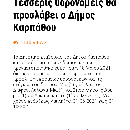
Τέσσερις υδρονομείς θα
προσλάβει ο Δήμος
Καρπάθου
1130
VIEWS
Το Δημοτικό Συμβούλιο του Δήμου Καρπάθου
κατόπιν έκτακτης συνεδριάσεως που
πραγματοποιήθηκε χθες Τρίτη, 18 Μαϊου 2021,
δια περιφοράς, αποφάσισε ομόφωνα την
πρόσληψη τεσσάρων υδρονομέων για τις
ανάγκες του δικτύου. Μία (1) για Όλυμπο-
Διαφάνι-Αυλώνα,
Mια (1) για Σπόα-Μεσο- χώρι,
μια (1) για Αρκάσα και μία (1) για Μενετές. Με
χρόνο ενάρξεως και λήξης:
01-06-2021 έως 31-
10-2021.