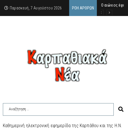
Ο αιώνιος έφη
Δικαστική απόφ
Άμεση κινητοπο
Παρασκευή, 7 Αυγούστου 2026
ΡΟΉ ΆΡΘΡΩΝ
Καθημερινή ηλεκτρονική εφημερίδα της Καρπάθου και της Η.Ν.