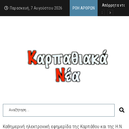
Απόρρητα ντοκ
Μανώλης Γεραπε
Σαν σήμερα 7.8
Παρασκευή, 7 Αυγούστου 2026
ΡΟΉ ΆΡΘΡΩΝ
Καθημερινή ηλεκτρονική εφημερίδα της Καρπάθου και της Η.Ν.