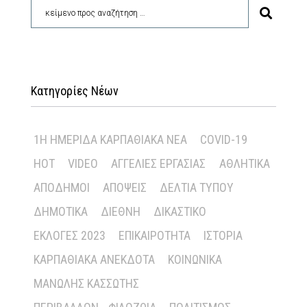
Κατηγορίες Νέων
1Η ΗΜΕΡΊΔΑ ΚΑΡΠΑΘΙΑΚΆ ΝΈΑ
COVID-19
HOT
VIDEO
ΑΓΓΕΛΊΕΣ ΕΡΓΑΣΊΑΣ
ΑΘΛΗΤΙΚΆ
ΑΠΌΔΗΜΟΙ
ΑΠΌΨΕΙΣ
ΔΕΛΤΊΑ ΤΎΠΟΥ
ΔΗΜΟΤΙΚΆ
ΔΙΕΘΝΉ
ΔΙΚΑΣΤΙΚΌ
ΕΚΛΟΓΈΣ 2023
ΕΠΙΚΑΙΡΌΤΗΤΑ
ΙΣΤΟΡΊΑ
ΚΑΡΠΑΘΙΑΚΆ ΑΝΈΚΔΟΤΑ
ΚΟΙΝΩΝΙΚΆ
ΜΑΝΏΛΗΣ ΚΑΣΣΏΤΗΣ