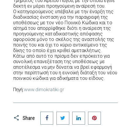
Τμήματος του Αρείου Πάγου, με την οποία έγινε
δεκτή εν μέρει προηγούμενη αναίρεσή του.
Ο κατηγορούμενος υπέβαλε με την έναρξη της
διαδικασίας ένσταση για την παραγραφή της
υποθέσεως με τον νέο Ποινικό Κώδικα και το
αίτημά του απορρίφθηκε διότι η αναίρεση της
προηγούμενης καταδικαστικής απόφασης
αφορούσε μόνο το σκέλος της αναστολής της
ποινής του και όχι το κύριο αντικείμενο της
δίκης το οποίο έχει κριθεί αμετακλήτως.
Κάτω από αυτό το πρίσμα δεν επρόκειτο για
συνολική επανεξέταση της υποθέσεως με
αποτέλεσμα να μην δύναται να βρεί εφαρμογή
στην περίπτωσή του η ευνοϊκή διάταξη του νέου
ποινικού κώδικα για αδικήματα του είδους.
Πηγή:
www.dimokratiki.gr
Facebook
Twitter
LinkedIn
Pinterest
Share