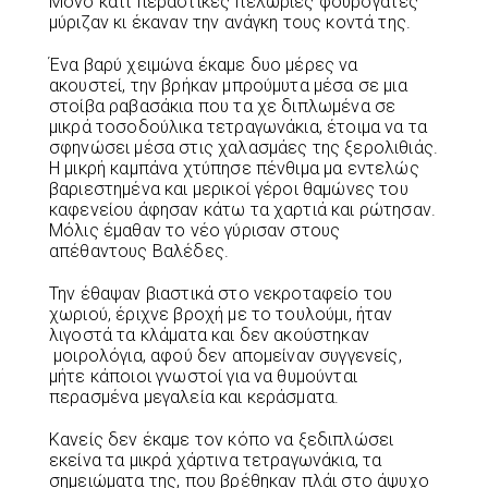
Μόνο κάτι περαστικές πελώριες φουρόγατες
μύριζαν κι έκαναν την ανάγκη τους κοντά της.
Ένα βαρύ χειμώνα έκαμε δυο μέρες να
ακουστεί, την βρήκαν μπρούμυτα μέσα σε μια
στοίβα ραβασάκια που τα χε διπλωμένα σε
μικρά τοσοδούλικα τετραγωνάκια, έτοιμα να τα
σφηνώσει μέσα στις χαλασμάες της ξερολιθιάς.
Η μικρή καμπάνα χτύπησε πένθιμα μα εντελώς
βαριεστημένα και μερικοί γέροι θαμώνες του
καφενείου άφησαν κάτω τα χαρτιά και ρώτησαν.
Μόλις έμαθαν το νέο γύρισαν στους
απέθαντους Βαλέδες.
Την έθαψαν βιαστικά στο νεκροταφείο του
χωριού, έριχνε βροχή με το τουλούμι, ήταν
λιγοστά τα κλάματα και δεν ακούστηκαν
μοιρολόγια, αφού δεν απομείναν συγγενείς,
μήτε κάποιοι γνωστοί για να θυμούνται
περασμένα μεγαλεία και κεράσματα.
Κανείς δεν έκαμε τον κόπο να ξεδιπλώσει
εκείνα τα μικρά χάρτινα τετραγωνάκια, τα
σημειώματα της, που βρέθηκαν πλάι στο άψυχο