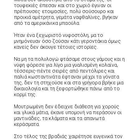
τουφεκιές έπεσαν και στο χωριό έγιναν οι
πρέπουσες ετοιμασίες, πολύ σούσουρο και
προικιά αμέτρητα, γεμάτα ναφθαλίνες, βγήκαν
από τα αμερικάνικα μπαούλα.
Ήταν ένα ξεχωριστό νυφοστόλη, μα το
μνημόνευαν όσο ζούσαν κάτι γεροντάκια όμως
κανείς δεν άκουγε τέτοιες ιστορίες.
Να μη τα πολυλογώ φτάσαμε στους γάμους και η
νύφη φόρεσε για λίγο μια γυαλισμένη κολαϊνα,
τέσσερις-πέντε σειρές από πεντόλιρες και
παλιά κωσταντινάτα έφταναν μέχρι τα γόνατα
της, δεν τη στηχούσε και στα γρήγορα βρήκε μια
δικαιολογία και τη ξεφορτώθηκε πάνω από το
κορμί της.
Μουτρωμένη δεν έδειχνε διάθεση για χορούς
και γλυκά μάτια, έκανε υπομονή να περάσουν οι
μαντινάδες, τα κλάματα και τα απανωτά
κεράσματα.
Στο τέλος της βραδιάς χαιρέτησε ευγενικά τον