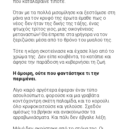
που καταλάβαινε τίποτε.
Όταν με τα πολλά μισομίλησε και ξεστόμισε στη
μάνα για τον κρυφό της έρωτα έμαθε πως ο
νέος δεν ήταν της δικής της τάξης, ένας
φτωχός τρίτος γιος, μιας οικογένειας
μεταναστών! Θα έπρεπε στα γρήγορα να τον
ξεριζώσει μέσα από το θρόνο του μυαλού της.
Τότε η κόρη σκοτείνιασε και έχασε λίγο από το
χρώμα της. Δεν είπε κουβέντα, το κατάπιε και
άφησε την παράδοση να κυβερνήσει τη ζωή.
Η
άμοιρη
,
ούτε
που
φαντάστηκε
τι
την
περιμένει
.
Λίγο καιρό αργότερα έφεραν έναν τύπο
ασουλούπωτο, φορούσε και μια γραβάτα
κοντόχοντρη σκέτη παλαμίδα, και το κορούλι
όλο κρυφοκοιτούσε και γελούσε. Σχεδόν
αμέσως τα βρήκαν και ανακοίνωσαν τα
αρραβωνιάσματα. Και πάλι δεν έβγαλε λέξη.
Μιλιά δεν ακούστηκε από το στόμα της. Οι