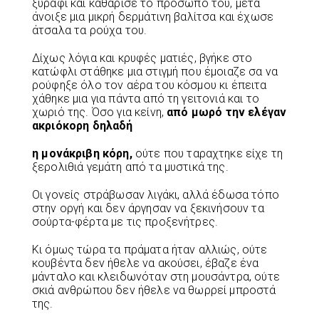
ξυράφι και καθάρισε το πρόσωπο του, μετά
άνοιξε μια μικρή δερμάτινη βαλίτσα και έχωσε
άτσαλα τα ρούχα του.
Δίχως λόγια και κρυφές ματιές, βγήκε στο
κατώφλι στάθηκε μια στιγμή που έμοιαζε σα να
ρούφηξε όλο τον αέρα του κόσμου κι έπειτα
χάθηκε μια για πάντα από τη γειτονιά και το
χωριό της. Όσο για κείνη,
από
μωρό
την
ελέγαν
ακριόκορη
δηλαδή
η
μονάκριβη
κόρη
,
ούτε που ταραχτηκε είχε τη
ξερολιθιά γεμάτη από τα μυστικά της.
Οι γονείς στράβωσαν λιγάκι, αλλά έδωσα τόπο
στην οργή και δεν άργησαν να ξεκινήσουν τα
σούρτα-φέρτα με τις προξενήτρες.
Κι όμως τώρα τα πράματα ήταν αλλιώς, ούτε
κουβέντα δεν ήθελε να ακούσει, έβαζε ένα
μάνταλο και κλειδωνόταν στη μουσάντρα, ούτε
σκιά ανθρώπου δεν ήθελε να θωρρεί μπροστά
της.