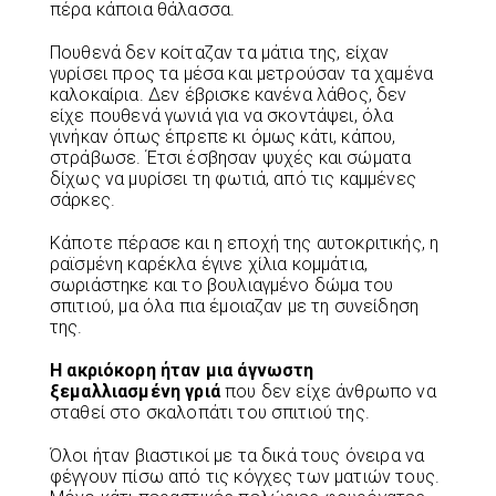
πέρα κάποια θάλασσα.
Πουθενά δεν κοίταζαν τα μάτια της, είχαν
γυρίσει προς τα μέσα και μετρούσαν τα χαμένα
καλοκαίρια. Δεν έβρισκε κανένα λάθος, δεν
είχε πουθενά γωνιά για να σκοντάψει, όλα
γινήκαν όπως έπρεπε κι όμως κάτι, κάπου,
στράβωσε. Έτσι έσβησαν ψυχές και σώματα
δίχως να μυρίσει τη φωτιά, από τις καμμένες
σάρκες.
Κάποτε πέρασε και η εποχή της αυτοκριτικής, η
ραϊσμένη καρέκλα έγινε χίλια κομμάτια,
σωριάστηκε και το βουλιαγμένο δώμα του
σπιτιού, μα όλα πια έμοιαζαν με τη συνείδηση
της.
Η
ακριόκορη
ήταν
μια
άγνωστη
ξεμαλλιασμένη
γριά
που δεν είχε άνθρωπο να
σταθεί στο σκαλοπάτι του σπιτιού της.
Όλοι ήταν βιαστικοί με τα δικά τους όνειρα να
φέγγουν πίσω από τις κόγχες των ματιών τους.