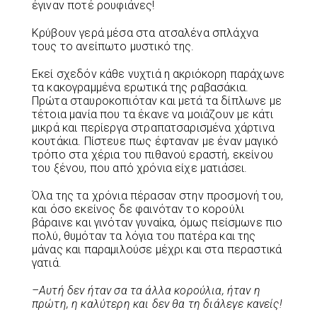
έγιναν ποτέ ρουφιάνες!
Κρύβουν γερά μέσα στα ατσαλένα σπλάχνα
τους το ανείπωτο μυστικό της.
Εκεί σχεδόν κάθε νυχτιά η ακριόκορη παράχωνε
τα κακογραμμένα ερωτικά της ραβασάκια.
Πρώτα σταυροκοπιόταν και μετά τα δίπλωνε με
τέτοια μανία που τα έκανε να μοιάζουν με κάτι
μικρά και περίεργα στραπατσαρισμένα χάρτινα
κουτάκια. Πίστευε πως έφταναν με έναν μαγικό
τρόπο στα χέρια του πιθανού εραστή, εκείνου
του ξένου, που από χρόνια είχε ματιάσει.
Όλα της τα χρόνια πέρασαν στην προσμονή του,
και όσο εκείνος δε φαινόταν το κορούλι
βάραινε και γινόταν γυναίκα, όμως πείσμωνε πιο
πολύ, θυμόταν τα λόγια του πατέρα και της
μάνας και παραμιλούσε μέχρι και στα περαστικά
γατιά.
–
Αυτή
δεν
ήταν
σα
τα
άλλα
κορούλια
,
ήταν
η
πρώτη
,
η
καλύτερη
και
δεν
θα
τη
διάλεγε
κανείς
!