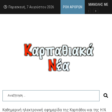
MΑΝΟΛΗΣ ΜΕΛΑΣ:
ΕΚΔΗΛΩΣΗ ΤΙΜΗ
Κάθε καλοκαίρι 
Παρασκευή, 7 Αυγούστου 2026
ΡΟΉ ΆΡΘΡΩΝ
Καθημερινή ηλεκτρονική εφημερίδα της Καρπάθου και της Η.Ν.