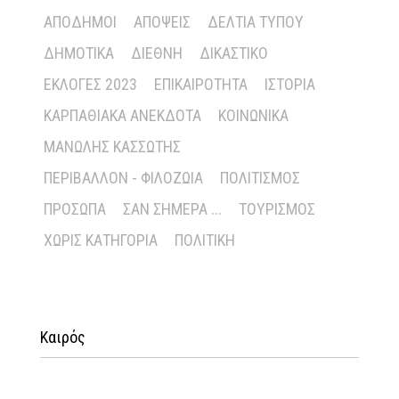
ΑΠΌΔΗΜΟΙ
ΑΠΌΨΕΙΣ
ΔΕΛΤΊΑ ΤΎΠΟΥ
ΔΗΜΟΤΙΚΆ
ΔΙΕΘΝΉ
ΔΙΚΑΣΤΙΚΌ
ΕΚΛΟΓΈΣ 2023
ΕΠΙΚΑΙΡΌΤΗΤΑ
ΙΣΤΟΡΊΑ
ΚΑΡΠΑΘΙΑΚΆ ΑΝΈΚΔΟΤΑ
ΚΟΙΝΩΝΙΚΆ
ΜΑΝΏΛΗΣ ΚΑΣΣΏΤΗΣ
ΠΕΡΙΒΆΛΛΟΝ - ΦΙΛΟΖΩΊΑ
ΠΟΛΙΤΙΣΜΌΣ
ΠΡΌΣΩΠΑ
ΣΑΝ ΣΉΜΕΡΑ ...
ΤΟΥΡΙΣΜΌΣ
ΧΩΡΊΣ ΚΑΤΗΓΟΡΊΑ
ΠΟΛΙΤΙΚΉ
Καιρός