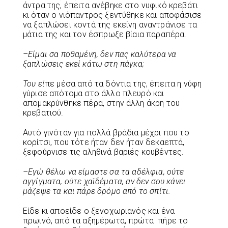
άντρα της, έπειτα ανέβηκε στο νυφικό κρεβάτι
κι όταν ο νιόπαντρος ξεντύθηκε και αποφάσισε
να ξαπλώσει κοντά της εκείνη αναντράνισε τα
μάτια της και τον έσπρωξε βίαια παραπέρα.
–
Είμαι
σα
ποθαμένη
,
δεν
πας
καλύτερα
να
ξαπλώσεις
εκεί
κάτω
στη
πάγκα
;
Του
εί
πε μέσα από τα δόντια της, έπειτα η νύφη
γύρισε απότομα στο άλλο πλευρό και
απομακρύνθηκε πέρα, στην άλλη άκρη του
κρεβατιού.
Αυτό γινόταν για πολλά βράδια μέχρι που το
κορίτσι, που τότε ήταν δεν ήταν δεκαεπτά,
ξεφούρνισε τις αληθινά βαριές κουβέντες.
–
Εγώ
θέλω
να
είμαστε
σα
τα
αδέλφια
,
ούτε
αγγίγματα
,
ούτε
χαϊδέματα
,
αν
δεν
σου
κάνει
μάζεψε
τα
και
πάρε
δρόμο
από
το
σπίτι
.
Είδε κι αποείδε ο ξενοχωριανός και ένα
πρωινό, από τα αξημέρωτα, πρώτα πήρε το