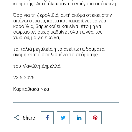
κορμί της. Αυτά έλιωσαν πιο γρήγορα από κείνη.
Όσο για τη ξερολιθιά, αυτή ακόμα στέκει στην
απάνω στράτα, κοιτά και καμαρώνει τα νέα
κορούλια, βαρυακούει και είναι έτοιμη να
σωριαστεί όμως μαθαίνει όλα τα νέα του
χωριού, μα για εκείνα,
τα παλιά μεγαλεία ή τα ανείπωτα δράματα,
ακόμη κρατά σφαλισμένο το στόμα της…
του Μανώλη Δημελλά
23.5.2026
Καρπαθιακά Νέα
Facebook
Twitter
LinkedIn
Pinterest
Share