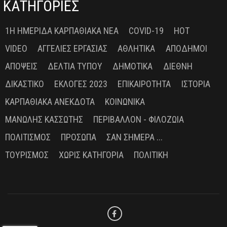
ΚΑΤΗΓΟΡΙΕΣ
1Η ΗΜΕΡΊΔΑ ΚΑΡΠΑΘΙΑΚΆ ΝΈΑ
COVID-19
HOT
VIDEO
ΑΓΓΕΛΊΕΣ ΕΡΓΑΣΊΑΣ
ΑΘΛΗΤΙΚΆ
ΑΠΌΔΗΜΟΙ
ΑΠΌΨΕΙΣ
ΔΕΛΤΊΑ ΤΎΠΟΥ
ΔΗΜΟΤΙΚΆ
ΔΙΕΘΝΉ
ΔΙΚΑΣΤΙΚΌ
ΕΚΛΟΓΈΣ 2023
ΕΠΙΚΑΙΡΌΤΗΤΑ
ΙΣΤΟΡΊΑ
ΚΑΡΠΑΘΙΑΚΆ ΑΝΈΚΔΟΤΑ
ΚΟΙΝΩΝΙΚΆ
ΜΑΝΏΛΗΣ ΚΑΣΣΏΤΗΣ
ΠΕΡΙΒΆΛΛΟΝ - ΦΙΛΟΖΩΊΑ
ΠΟΛΙΤΙΣΜΌΣ
ΠΡΌΣΩΠΑ
ΣΑΝ ΣΉΜΕΡΑ ...
ΤΟΥΡΙΣΜΌΣ
ΧΩΡΊΣ ΚΑΤΗΓΟΡΊΑ
ΠΟΛΙΤΙΚΉ