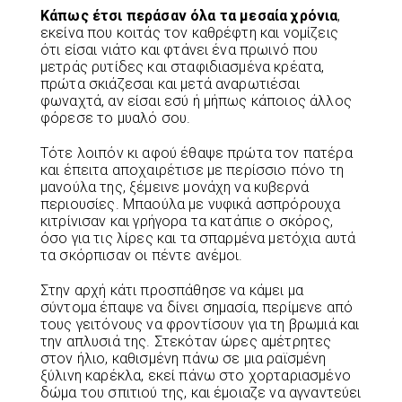
Κάπως
έτσι
περάσαν
όλα
τα
μεσαία
χρόνια
,
εκείνα που κοιτάς τον καθρέφτη και νομίζεις
ότι είσαι νιάτο και φτάνει ένα πρωινό που
μετράς ρυτίδες και σταφιδιασμένα κρέατα,
πρώτα σκιάζεσαι και μετά αναρωτιέσαι
φωναχτά, αν είσαι εσύ ή μήπως κάποιος άλλος
φόρεσε το μυαλό σου.
Τότε λοιπόν κι αφού έθαψε πρώτα τον πατέρα
και έπειτα αποχαιρέτισε με περίσσιο πόνο τη
μανούλα της, ξέμεινε μονάχη να κυβερνά
περιουσίες. Μπαούλα με νυφικά ασπρόρουχα
κιτρίνισαν και γρήγορα τα κατάπιε ο σκόρος,
όσο για τις λίρες και τα σπαρμένα μετόχια αυτά
τα σκόρπισαν οι πέντε ανέμοι.
Στην αρχή κάτι προσπάθησε να κάμει μα
σύντομα έπαψε να δίνει σημασία, περίμενε από
τους γειτόνους να φροντίσουν για τη βρωμιά και
την απλυσιά της. Στεκόταν ώρες αμέτρητες
στον ήλιο, καθισμένη πάνω σε μια ραϊσμένη
ξύλινη καρέκλα, εκεί πάνω στο χορταριασμένο
δώμα του σπιτιού της, και έμοιαζε να αγναντεύει