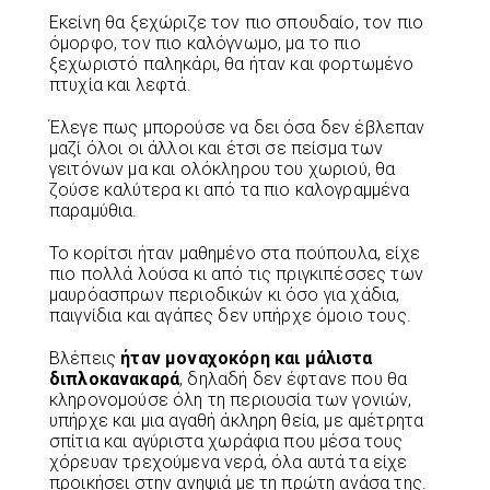
Εκείνη θα ξεχώριζε τον πιο σπουδαίο, τον πιο
όμορφο, τον πιο καλόγνωμο, μα το πιο
ξεχωριστό παληκάρι, θα ήταν και φορτωμένο
πτυχία και λεφτά.
Έλεγε πως μπορούσε να δει όσα δεν έβλεπαν
μαζί όλοι οι άλλοι και έτσι σε πείσμα των
γειτόνων μα και ολόκληρου του χωριού, θα
ζούσε καλύτερα κι από τα πιο καλογραμμένα
παραμύθια.
Το κορίτσι ήταν μαθημένο στα πούπουλα, είχε
πιο πολλά λούσα κι από τις πριγκιπέσσες των
μαυρόασπρων περιοδικών κι όσο για χάδια,
παιγνίδια και αγάπες δεν υπήρχε όμοιο τους.
Βλέπεις
ήταν
μοναχοκόρη
και
μάλιστα
διπλοκανακαρά
, δηλαδή δεν έφτανε που θα
κληρονομούσε όλη τη περιουσία των γονιών,
υπήρχε και μια αγαθή άκληρη θεία, με αμέτρητα
σπίτια και αγύριστα χωράφια που μέσα τους
χόρευαν τρεχούμενα νερά, όλα αυτά τα είχε
προικήσει στην ανηψιά με τη πρώτη ανάσα της.