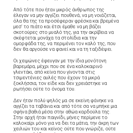
Από τότε που ήταν μικρός άνθρωπος της
έλεγαν να μην αγγίζει πουθενά, να μη νοιάζεται,
όλα θα της τα προσέφεραν φρέσκα και βρεμένα
μεσ’ το πιάτο και έτσι έμαθε να μη βάζει
σκοτούρες στο μυαλό της, για την ακρίβεια να
σκέφτεται μονάχα τα στολίδια και την
ομορφάδα της, να περιμένει τον καλό της, που
δεν θα αργούσε να φανεί και να τη ταξιδέψει.
Οι χειμώνες έφευγαν με την ίδια μονότονη
βαρεμάρα, μέχρι που σε ένα καλοκαιρινό
γλεντάκι, από κείνα που γίνονται στις
τσιμεντένιες αυλές που έχουν τα μικρά
ξοκλήσσια, τον είδε και δεν χρειάστηκε να
ρωτήσει ούτε το όνομα του.
Δεν ήταν πολύ ψηλός μα σε εκείνη φάνηκε να
αγγίζει τα ταβάνια και από τότε σα να μπήκε μια
σφήνα βαθιά μέσα στην αθώα καρδούλα της.
Στην αρχή ήταν παιγνίδι, μήνες περίμενε το
καλοκαίρι μόνο για να δει τα μάτια, την άκρη των
χειλιών του και κείνος ούτε που γνώριζε, ούτε