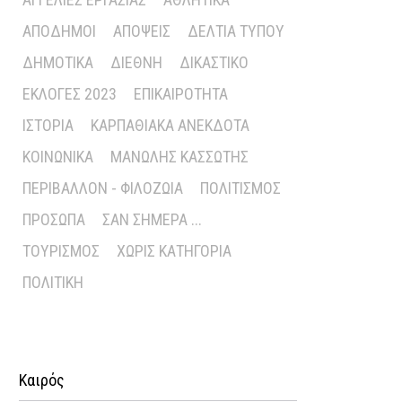
ΑΠΌΔΗΜΟΙ
ΑΠΌΨΕΙΣ
ΔΕΛΤΊΑ ΤΎΠΟΥ
ΔΗΜΟΤΙΚΆ
ΔΙΕΘΝΉ
ΔΙΚΑΣΤΙΚΌ
ΕΚΛΟΓΈΣ 2023
ΕΠΙΚΑΙΡΌΤΗΤΑ
ΙΣΤΟΡΊΑ
ΚΑΡΠΑΘΙΑΚΆ ΑΝΈΚΔΟΤΑ
ΚΟΙΝΩΝΙΚΆ
ΜΑΝΏΛΗΣ ΚΑΣΣΏΤΗΣ
ΠΕΡΙΒΆΛΛΟΝ - ΦΙΛΟΖΩΊΑ
ΠΟΛΙΤΙΣΜΌΣ
ΠΡΌΣΩΠΑ
ΣΑΝ ΣΉΜΕΡΑ ...
ΤΟΥΡΙΣΜΌΣ
ΧΩΡΊΣ ΚΑΤΗΓΟΡΊΑ
ΠΟΛΙΤΙΚΉ
Καιρός