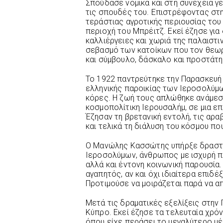
Σπούδασε νομικά και στη συνέχεια γ
τις σπουδές του. Επιστρέφοντας στη
τεράστιας αγροτικής περιουσίας το
περιοχή του Μπρέιτζ. Εκεί έζησε για
καλλιέργειες και χωριά της παλαιστ
σεβασμό των κατοίκων που τον θεωρ
και σύμβουλο, δάσκαλο και προστάτη
Το 1922 παντρεύτηκε την Παρασκευή 
ελληνικής παροικίας των Ιεροσολύμων
κόρες. Η ζωή τους απλώθηκε ανάμεσα
κοσμοπολίτικη Ιερουσαλήμ, σε μια 
Έζησαν τη βρετανική εντολή, τις αρα
και τελικά τη διάλυση του κόσμου που
Ο Μανώλης Κασσώτης υπήρξε δραστή
Ιεροσολύμων, άνθρωπος με ισχυρή π
αλλά και έντονη κοινωνική παρουσία
αγαπητός, αν και όχι ιδιαίτερα επιδέ
Προτιμούσε να μοιράζεται παρά να απ
Μετά τις δραματικές εξελίξεις στην 
Κύπρο. Εκεί έζησε τα τελευταία χρόν
όπου είχε περάσει το μεγαλύτερο μέ