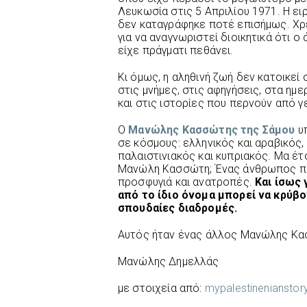
Λευκωσία στις 5 Απριλίου 1971. Η ειρ
δεν καταγράφηκε ποτέ επισήμως. Χρ
για να αναγνωριστεί διοικητικά ότι ο
είχε πράγματι πεθάνει.
Κι όμως, η αληθινή ζωή δεν κατοικεί 
στις μνήμες, στις αφηγήσεις, στα ημ
και στις ιστορίες που περνούν από γε
Ο
Μανώλης Κασσώτης της Σάμου
υπ
σε κόσμους: ελληνικός και αραβικός,
παλαιστινιακός και κυπριακός. Μα έτσ
Μανώλη Κασσώτη; Ένας άνθρωπος πο
προσφυγιά και ανατροπές.
Και ίσως 
από το ίδιο όνομα μπορεί να κρύβο
σπουδαίες διαδρομές.
Αυτός ήταν ένας άλλος Μανώλης Κα
Μανώλης Δημελλάς
με στοιχεία από:
mypalestineniansto