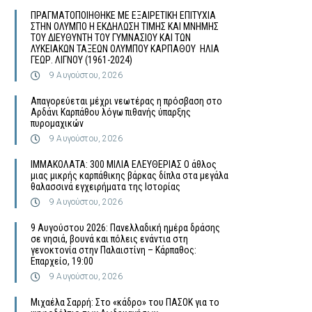
ΠΡΑΓΜΑΤΟΠΟΙΗΘΗΚΕ ΜΕ ΕΞΑΙΡΕΤΙΚΗ ΕΠΙΤΥΧΙΑ
ΣΤΗΝ ΟΛΥΜΠΟ Η ΕΚΔΗΛΩΣΗ ΤΙΜΗΣ ΚΑΙ ΜΝΗΜΗΣ
ΤΟΥ ΔΙΕΥΘΥΝΤΗ ΤΟΥ ΓΥΜΝΑΣΙΟΥ ΚΑΙ ΤΩΝ
ΛΥΚΕΙΑΚΩΝ ΤΑΞΕΩΝ ΟΛΥΜΠΟΥ ΚΑΡΠΑΘΟΥ ΗΛΙΑ
ΓΕΩΡ. ΛΙΓΝΟΥ (1961-2024)
9 Αυγούστου, 2026
Απαγορεύεται μέχρι νεωτέρας η πρόσβαση στο
Αρδάνι Καρπάθου λόγω πιθανής ύπαρξης
πυρομαχικών
9 Αυγούστου, 2026
ΙΜΜΑΚΟΛΑΤΑ: 300 ΜΙΛΙΑ ΕΛΕΥΘΕΡΙΑΣ Ο άθλος
μιας μικρής καρπάθικης βάρκας δίπλα στα μεγάλα
θαλασσινά εγχειρήματα της Ιστορίας
9 Αυγούστου, 2026
9 Αυγούστου 2026: Πανελλαδική ημέρα δράσης
σε νησιά, βουνά και πόλεις ενάντια στη
γενοκτονία στην Παλαιστίνη – Κάρπαθος:
Επαρχείο, 19:00
9 Αυγούστου, 2026
Μιχαέλα Σαρρή: Στο «κάδρο» του ΠΑΣΟΚ για το