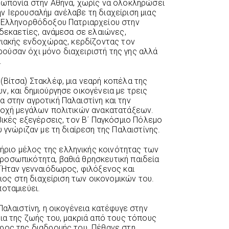
εωπονία στην Αθήνα, χωρίς να ολοκληρώσει
ν Ιερουσαλήμ ανέλαβε τη διαχείριση μιας
υ Ελληνορθόδοξου Πατριαρχείου στην
 δεκαετίες, ανάμεσα σε ελαιώνες,
ινιακής ενδοχώρας, κερδίζοντας τον
ούσαν όχι μόνο διαχειριστή της γης αλλά
.
(Βίτσα) Στακλέφ, μια νεαρή κοπέλα της
, και δημιούργησε οικογένεια με τρεις
 στην αγροτική Παλαιστίνη και την
εποχή μεγάλων πολιτικών ανακατατάξεων.
βικές εξεγέρσεις, τον Β΄ Παγκόσμιο Πόλεμο
 γνώριζαν με τη διαίρεση της Παλαιστίνης.
ριο μέλος της ελληνικής κοινότητας των
ροσωπικότητα, βαθιά θρησκευτική παιδεία
. Ήταν γενναιόδωρος, φιλόξενος και
ξιος στη διαχείριση των οικονομικών του.
οταμιεύει.
Παλαιστίνη, η οικογένεια κατέφυγε στην
ια της ζωής του, μακριά από τους τόπους
ρος της διαδρομής του. Πέθανε στη