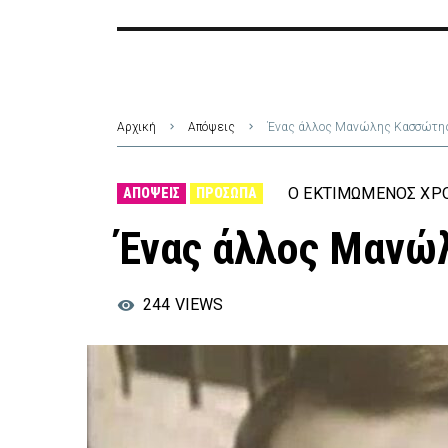
Αρχική
Απόψεις
Ένας άλλος Μανώλης Κασσώτη
Ο ΕΚΤΙΜΏΜΕΝΟΣ ΧΡΌ
ΑΠΌΨΕΙΣ
ΠΡΌΣΩΠΑ
Ένας άλλος Μανώ
244
VIEWS