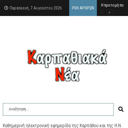
Η προτομή που 
Ο αιώνιος έφηβ
Δικαστική απόφ
Παρασκευή, 7 Αυγούστου 2026
ΡΟΉ ΆΡΘΡΩΝ
Καθημερινή ηλεκτρονική εφημερίδα της Καρπάθου και της Η.Ν.