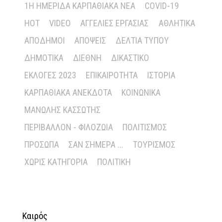
1Η ΗΜΕΡΊΔΑ ΚΑΡΠΑΘΙΑΚΆ ΝΈΑ
COVID-19
HOT
VIDEO
ΑΓΓΕΛΊΕΣ ΕΡΓΑΣΊΑΣ
ΑΘΛΗΤΙΚΆ
ΑΠΌΔΗΜΟΙ
ΑΠΌΨΕΙΣ
ΔΕΛΤΊΑ ΤΎΠΟΥ
ΔΗΜΟΤΙΚΆ
ΔΙΕΘΝΉ
ΔΙΚΑΣΤΙΚΌ
ΕΚΛΟΓΈΣ 2023
ΕΠΙΚΑΙΡΌΤΗΤΑ
ΙΣΤΟΡΊΑ
ΚΑΡΠΑΘΙΑΚΆ ΑΝΈΚΔΟΤΑ
ΚΟΙΝΩΝΙΚΆ
ΜΑΝΏΛΗΣ ΚΑΣΣΏΤΗΣ
ΠΕΡΙΒΆΛΛΟΝ - ΦΙΛΟΖΩΊΑ
ΠΟΛΙΤΙΣΜΌΣ
ΠΡΌΣΩΠΑ
ΣΑΝ ΣΉΜΕΡΑ ...
ΤΟΥΡΙΣΜΌΣ
ΧΩΡΊΣ ΚΑΤΗΓΟΡΊΑ
ΠΟΛΙΤΙΚΉ
Καιρός