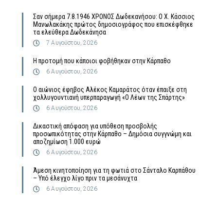
Σαν σήμερα 7.8.1946 ΧΡΟΝΟΣ Δωδεκανήσου: Ο Χ. Κάσσιος
Μανωλακάκης πρώτος δημοσιογράφος που επισκέφθηκε
τα ελεύθερα Δωδεκάνησα
7 Αυγούστου, 2026
Η προτομή που κάποιοι φοβήθηκαν στην Κάρπαθο
6 Αυγούστου, 2026
Ο αιώνιος έφηβος Αλέκος Καμαράτος όταν έπαιξε στη
χολλυγουντιανή υπερπαραγωγή «Ο Λέων της Σπάρτης»
6 Αυγούστου, 2026
Δικαστική απόφαση για υπόθεση προσβολής
προσωπικότητας στην Κάρπαθο – Δημόσια συγγνώμη και
αποζημίωση 1.000 ευρώ
6 Αυγούστου, 2026
Άμεση κινητοποίηση για τη φωτιά στο Σάνταλο Καρπάθου
– Υπό έλεγχο λίγο πριν τα μεσάνυχτα
6 Αυγούστου, 2026