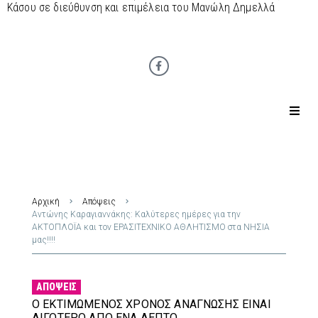
Κάσου σε διεύθυνση και επιμέλεια του Μανώλη Δημελλά
Αρχική
Απόψεις
Αντώνης Καραγιαννάκης: Καλύτερες ημέρες για την
ΑΚΤΟΠΛΟΪΑ και τον ΕΡΑΣΙΤΕΧΝΙΚΟ ΑΘΛΗΤΙΣΜΟ στα ΝΗΣΙΑ
μας!!!!
ΑΠΌΨΕΙΣ
Ο ΕΚΤΙΜΏΜΕΝΟΣ ΧΡΌΝΟΣ ΑΝΆΓΝΩΣΗΣ ΕΊΝΑΙ
ΛΙΓΌΤΕΡΟ ΑΠΌ ΈΝΑ ΛΕΠΤΌ