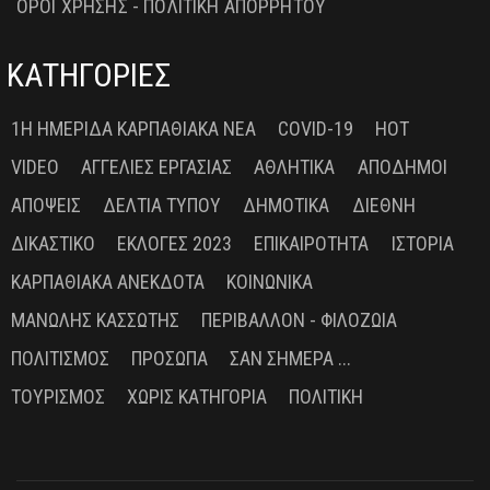
ΟΡΟΙ ΧΡΗΣΗΣ - ΠΟΛΙΤΙΚΗ ΑΠΟΡΡΗΤΟΥ
ΚΑΤΗΓΟΡΙΕΣ
1Η ΗΜΕΡΊΔΑ ΚΑΡΠΑΘΙΑΚΆ ΝΈΑ
COVID-19
HOT
VIDEO
ΑΓΓΕΛΊΕΣ ΕΡΓΑΣΊΑΣ
ΑΘΛΗΤΙΚΆ
ΑΠΌΔΗΜΟΙ
ΑΠΌΨΕΙΣ
ΔΕΛΤΊΑ ΤΎΠΟΥ
ΔΗΜΟΤΙΚΆ
ΔΙΕΘΝΉ
ΔΙΚΑΣΤΙΚΌ
ΕΚΛΟΓΈΣ 2023
ΕΠΙΚΑΙΡΌΤΗΤΑ
ΙΣΤΟΡΊΑ
ΚΑΡΠΑΘΙΑΚΆ ΑΝΈΚΔΟΤΑ
ΚΟΙΝΩΝΙΚΆ
ΜΑΝΏΛΗΣ ΚΑΣΣΏΤΗΣ
ΠΕΡΙΒΆΛΛΟΝ - ΦΙΛΟΖΩΊΑ
ΠΟΛΙΤΙΣΜΌΣ
ΠΡΌΣΩΠΑ
ΣΑΝ ΣΉΜΕΡΑ ...
ΤΟΥΡΙΣΜΌΣ
ΧΩΡΊΣ ΚΑΤΗΓΟΡΊΑ
ΠΟΛΙΤΙΚΉ