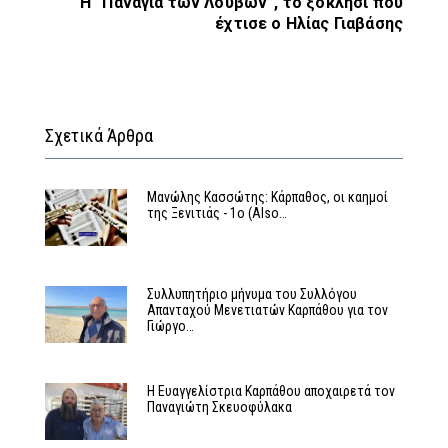
Η “Παναγιά των Λουβών”, το ξοκλήσι που
έχτισε ο Ηλίας Γιαβάσης
Σχετικά Άρθρα
Μανώλης Κασσώτης: Κάρπαθος, οι καημοί
της Ξενιτιάς - 1ο (Also…
Συλλυπητήριο μήνυμα του Συλλόγου
Απανταχού Μενετιατών Καρπάθου για τον
Γιώργο…
Η Ευαγγελίστρια Καρπάθου αποχαιρετά τον
Παναγιώτη Σκευοφύλακα