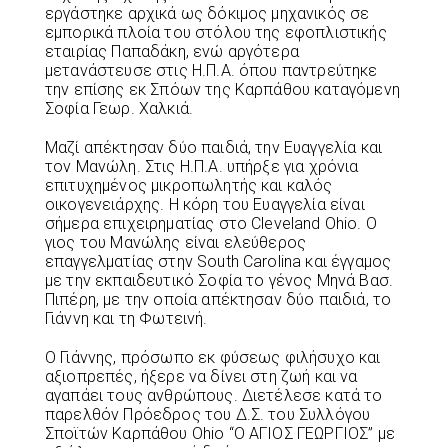
εργάστηκε αρχικά ως δόκιμος μηχανικός σε
εμπορικά πλοία του στόλου της εφοπλιστικής
εταιρίας Παπαδάκη, ενώ αργότερα
μετανάστευσε στις Η.Π.Α. όπου παντρεύτηκε
την επίσης εκ Σπόων της Καρπάθου καταγόμενη
Σοφία Γεωρ. Χαλκιά.
Μαζί απέκτησαν δύο παιδιά, την Ευαγγελία και
τον Μανώλη. Στις Η.Π.Α. υπήρξε για χρόνια
επιτυχημένος μικροπωλητής και καλός
οικογενειάρχης. Η κόρη του Ευαγγελία είναι
σήμερα επιχειρηματίας στο Cleveland Ohio. Ο
γιος του Μανώλης είναι ελεύθερος
επαγγελματίας στην South Carolina και έγγαμος
με την εκπαιδευτικό Σοφία το γένος Μηνά Βασ.
Πιπέρη, με την οποία απέκτησαν δύο παιδιά, το
Γιάννη και τη Φωτεινή.
Ο Γιάννης, πρόσωπο εκ φύσεως φιλήσυχο και
αξιοπρεπές, ήξερε να δίνει στη ζωή και να
αγαπάει τους ανθρώπους. Διετέλεσε κατά το
παρελθόν Πρόεδρος του Δ.Σ. του Συλλόγου
Σποϊτών Καρπάθου Ohio “Ο ΑΓΙΟΣ ΓΕΩΡΓΙΟΣ” με