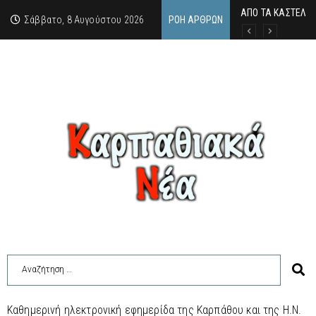
ΑΠΟ ΤΑ ΚΑΣΤΕΛΙΑ
Η άγνωστη ιστορί
Νέος Γραμματέας
Σάββατο, 8 Αυγούστου 2026
ΡΟΉ ΆΡΘΡΩΝ
Καθημερινή ηλεκτρονική εφημερίδα της Καρπάθου και της Η.Ν.