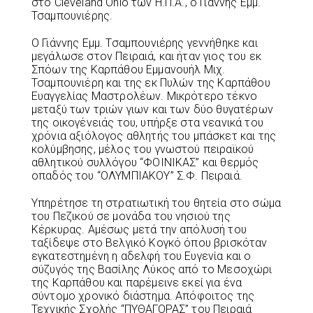
στο Cleveland Ohio των Η.Π.Α., ο Γιάννης Εμμ.
Τσαμπουνιέρης.
Ο Γιάννης Εμμ. Τσαμπουνιέρης γεννήθηκε και
μεγάλωσε στον Πειραιά, και ήταν γιος του εκ
Σπόων της Καρπάθου Εμμανουήλ Μιχ.
Τσαμπουνιέρη και της εκ Πυλών της Καρπάθου
Ευαγγελίας Μαστρολέων. Μικρότερο τέκνο
μεταξύ των τριών γιων και των δύο θυγατέρων
της οικογένειάς του, υπήρξε στα νεανικά του
χρόνια αξιόλογος αθλητής του μπάσκετ και της
κολύμβησης, μέλος του γνωστού πειραϊκού
αθλητικού συλλόγου “ΦΟΙΝΙΚΑΣ” και θερμός
οπαδός του “ΟΛΥΜΠΙΑΚΟΥ” Σ.Φ. Πειραιά.
Υπηρέτησε τη στρατιωτική του θητεία στο σώμα
του Πεζικού σε μονάδα του νησιού της
Κέρκυρας. Αμέσως μετά την απόλυσή του
ταξίδεψε στο Βελγικό Κογκό όπου βρισκόταν
εγκατεστημένη η αδελφή του Ευγενία και ο
σύζυγός της Βασίλης Λύκος από το Μεσοχώρι
της Καρπάθου και παρέμεινε εκεί για ένα
σύντομο χρονικό διάστημα. Απόφοιτος της
Τεχνικής Σχολής “ΠΥΘΑΓΟΡΑΣ” του Πειραιά