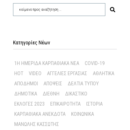
Κατηγορίες Νέων
1Η ΗΜΕΡΊΔΑ ΚΑΡΠΑΘΙΑΚΆ ΝΈΑ
COVID-19
HOT
VIDEO
ΑΓΓΕΛΊΕΣ ΕΡΓΑΣΊΑΣ
ΑΘΛΗΤΙΚΆ
ΑΠΌΔΗΜΟΙ
ΑΠΌΨΕΙΣ
ΔΕΛΤΊΑ ΤΎΠΟΥ
ΔΗΜΟΤΙΚΆ
ΔΙΕΘΝΉ
ΔΙΚΑΣΤΙΚΌ
ΕΚΛΟΓΈΣ 2023
ΕΠΙΚΑΙΡΌΤΗΤΑ
ΙΣΤΟΡΊΑ
ΚΑΡΠΑΘΙΑΚΆ ΑΝΈΚΔΟΤΑ
ΚΟΙΝΩΝΙΚΆ
ΜΑΝΏΛΗΣ ΚΑΣΣΏΤΗΣ