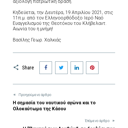
αξιόλογη πατριωτική δράση.
Κηδεύεται, την Δευτέρα, 19 Απριλίου 2021, στις
11π.μ. από τον Ελληνοορθόδοξο Ιερό Ναό
Ευαγγελισμού της Θεοτόκου του Κλήβελαντ.
Αιωνία του η μνήμη!
Βασίλης Γεωρ. Χαλκιάς
Facebook
Twitter
LinkedIn
Pinterest
Share
Προηγούμενο άρθρο
Η σημασία του ναυτικού αγώνα και το
Ολοκαύτωμα της Κάσου
Έπόμενο άρθρο