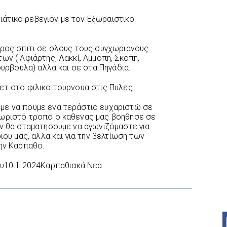
άτικο ρεβεγιόν με τον Εξωραιστικο
προς σπιτι σε ολους τους συγχωριανους
ων ( Αφιάρτης, Λακκί, Αμμοπη, Σκοπη,
ουρβουλα) αλλα και σε στα Πηγάδια.
ετ στο φιλικο τουρνουα στις Πυλες.
με να πουμε ενα τεράστιο ευχαριστώ σε
χωριστό τροπο ο καθενας μας βοηθησε σε
εν θα σταματησουμε να αγωνιζόμαστε για
ιου μας, αλλα και για την βελτίωση των
την Καρπαθο.
ου10.1.2024Καρπαθιακά Νέα
interest