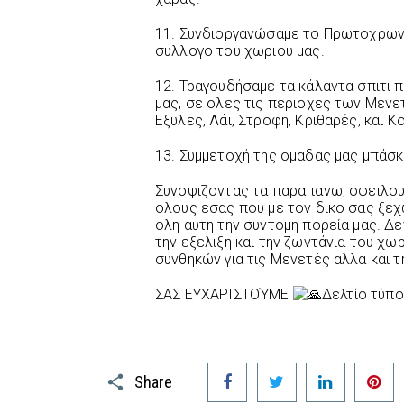
11. Συνδιοργανώσαμε το Πρωτοχρωνι
συλλογο του χωριου μας.
12. Τραγουδήσαμε τα κάλαντα σπιτι 
μας, σε ολες τις περιοχες των Μενετ
Εξυλες, Λάι, Στροφη, Κριθαρές, και Κ
13. Συμμετοχή της ομαδας μας μπάσκ
Συνοψιζοντας τα παραπανω, οφειλου
ολους εσας που με τον δικο σας ξε
ολη αυτη την συντομη πορεία μας. Δ
την εξελιξη και την ζωντάνια του χωρ
συνθηκών για τις Μενετές αλλα και 
ΣΑΣ ΕΥΧΑΡΙΣΤΟΎΜΕ
Δελτίο τύπ
Facebook
Twitter
LinkedIn
P
Share