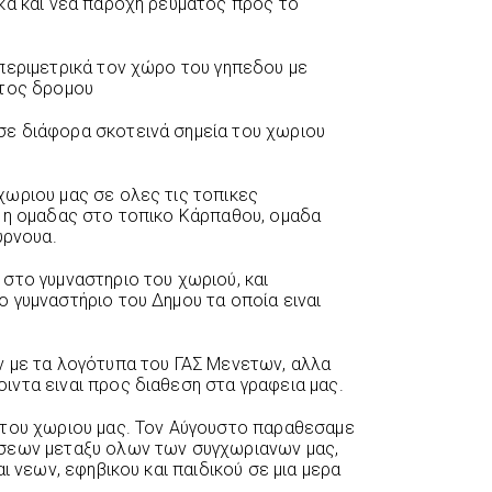
κα και νεα παροχη ρεύματος προς το
περιμετρικά τον χώρο του γηπεδου με
ντος δρομου
ε διάφορα σκοτεινά σημεία του χωριου
ωριου μας σε ολες τις τοπικες
1η ομαδας στο τοπικο Κάρπαθου, ομαδα
υρνουα.
στο γυμναστηριο του χωριού, και
 γυμναστήριο του Δημου τα οποία ειναι
ν με τα λογότυπα του ΓΑΣ Μενετων, αλλα
ντα ειναι προς διαθεση στα γραφεια μας.
 του χωριου μας. Τον Αύγουστο παραθεσαμε
σεων μεταξυ ολων των συγχωριανων μας,
ι νεων, εφηβικου και παιδικού σε μια μερα