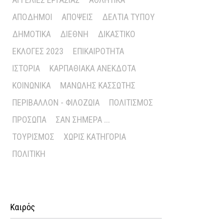
ΑΠΌΔΗΜΟΙ
ΑΠΌΨΕΙΣ
ΔΕΛΤΊΑ ΤΎΠΟΥ
ΔΗΜΟΤΙΚΆ
ΔΙΕΘΝΉ
ΔΙΚΑΣΤΙΚΌ
ΕΚΛΟΓΈΣ 2023
ΕΠΙΚΑΙΡΌΤΗΤΑ
ΙΣΤΟΡΊΑ
ΚΑΡΠΑΘΙΑΚΆ ΑΝΈΚΔΟΤΑ
ΚΟΙΝΩΝΙΚΆ
ΜΑΝΏΛΗΣ ΚΑΣΣΏΤΗΣ
ΠΕΡΙΒΆΛΛΟΝ - ΦΙΛΟΖΩΊΑ
ΠΟΛΙΤΙΣΜΌΣ
ΠΡΌΣΩΠΑ
ΣΑΝ ΣΉΜΕΡΑ ...
ΤΟΥΡΙΣΜΌΣ
ΧΩΡΊΣ ΚΑΤΗΓΟΡΊΑ
ΠΟΛΙΤΙΚΉ
Καιρός