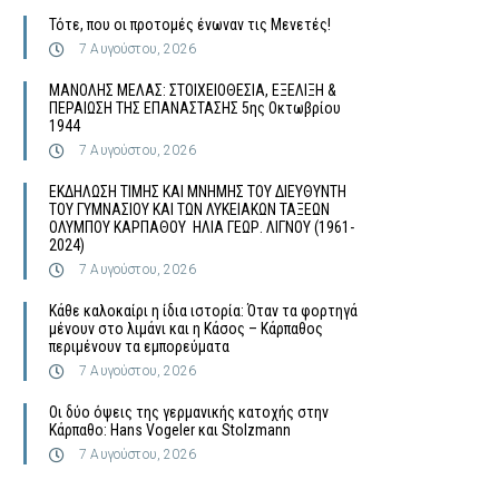
Τότε, που οι προτομές ένωναν τις Μενετές!
7 Αυγούστου, 2026
MΑΝΟΛΗΣ ΜΕΛΑΣ: ΣΤΟΙΧΕΙΟΘΕΣΙΑ, ΕΞΕΛΙΞΗ &
ΠΕΡΑΙΩΣΗ ΤΗΣ ΕΠΑΝΑΣΤΑΣΗΣ 5ης Οκτωβρίου
1944
7 Αυγούστου, 2026
ΕΚΔΗΛΩΣΗ ΤΙΜΗΣ ΚΑΙ ΜΝΗΜΗΣ ΤΟΥ ΔΙΕΥΘΥΝΤΗ
ΤΟΥ ΓΥΜΝΑΣΙΟΥ ΚΑΙ ΤΩΝ ΛΥΚΕΙΑΚΩΝ ΤΑΞΕΩΝ
ΟΛΥΜΠΟΥ ΚΑΡΠΑΘΟΥ ΗΛΙΑ ΓΕΩΡ. ΛΙΓΝΟΥ (1961-
2024)
7 Αυγούστου, 2026
Κάθε καλοκαίρι η ίδια ιστορία: Όταν τα φορτηγά
μένουν στο λιμάνι και η Κάσος – Κάρπαθος
περιμένουν τα εμπορεύματα
7 Αυγούστου, 2026
Οι δύο όψεις της γερμανικής κατοχής στην
Κάρπαθο: Hans Vogeler και Stolzmann
7 Αυγούστου, 2026