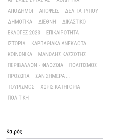
ΑΠΌΔΗΜΟΙ
ΑΠΌΨΕΙΣ
ΔΕΛΤΊΑ ΤΎΠΟΥ
ΔΗΜΟΤΙΚΆ
ΔΙΕΘΝΉ
ΔΙΚΑΣΤΙΚΌ
ΕΚΛΟΓΈΣ 2023
ΕΠΙΚΑΙΡΌΤΗΤΑ
ΙΣΤΟΡΊΑ
ΚΑΡΠΑΘΙΑΚΆ ΑΝΈΚΔΟΤΑ
ΚΟΙΝΩΝΙΚΆ
ΜΑΝΏΛΗΣ ΚΑΣΣΏΤΗΣ
ΠΕΡΙΒΆΛΛΟΝ - ΦΙΛΟΖΩΊΑ
ΠΟΛΙΤΙΣΜΌΣ
ΠΡΌΣΩΠΑ
ΣΑΝ ΣΉΜΕΡΑ ...
ΤΟΥΡΙΣΜΌΣ
ΧΩΡΊΣ ΚΑΤΗΓΟΡΊΑ
ΠΟΛΙΤΙΚΉ
Καιρός