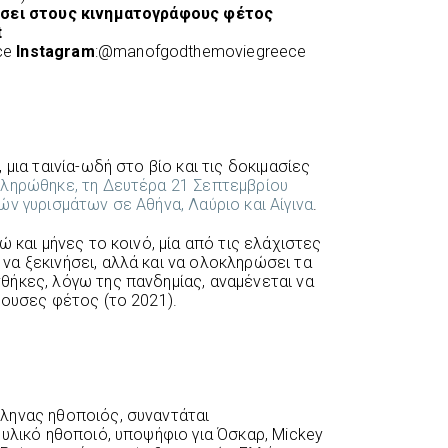
ήσει στους κινηματογράφους φέτος
t
ce
Instagram
:@manofgodthemoviegreece
μια ταινία-ωδή στο βίο και τις δοκιμασίες
ληρώθηκε, τη Δευτέρα 21 Σεπτεμβρίου
ν γυρισμάτων σε Αθήνα, Λαύριο και Αίγινα
.
 και μήνες το κοινό, μία από τις ελάχιστες
α ξεκινήσει, αλλά και να ολοκληρώσει τα
ήκες, λόγω της πανδημίας, αναμένεται να
θουσες φέτος (το 2021).
ληνας ηθοποιός, συναντάται
υλικό ηθοποιό, υποψήφιο για Όσκαρ, Mickey