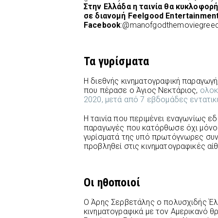
Στην Ελλάδα η ταινία θα κυκλοφορ
σε διανομή Feelgood Entertainmen
Facebook
:@manofgodthemoviegree
Τα γυρίσματα
Η διεθνής κινηματογραφική παραγωγή, 
που πέρασε ο Άγιος Νεκτάριος,
ολοκ
2020, μετά από 7 εβδομάδες εντατικώ
Η ταινία που περιμένει εναγωνίως εδώ
παραγωγές που κατόρθωσε όχι μόνο ν
γυρίσματά της υπό πρωτόγνωρες συνθ
προβληθεί στις κινηματογραφικές αί
Οι ηθοποιοί
Ο Άρης Σερβετάλης ο πολυσχιδής Έλ
κινηματογραφικά με τον Αμερικανό θρ