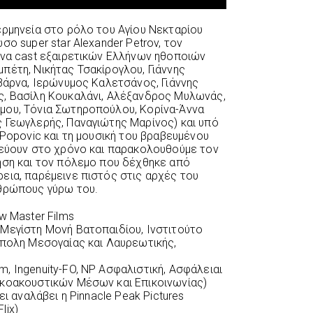
ερμηνεία στο ρόλο του Αγίου Νεκταρίου
σο super star Alexander Petrov, τον
ένα cast εξαιρετικών Ελλήνων ηθοποιών
πέτη, Νικήτας Τσακίρογλου, Γιάννης
Σβάρνα, Ιερώνυμος Καλετσάνος, Γιάννης
ς, Βασίλη Κουκαλάνι, Αλέξανδρος Μυλωνάς,
μου, Τόνια Σωτηροπούλου, Κορίνα-Άννα
 Γεωγλερής, Παναγιώτης Μαρίνος) και υπό
 Popovic και τη μουσική του βραβευμένου
δεύουν στο χρόνο και παρακολουθούμε τον
ηση και τον πόλεμο που δέχθηκε από
εια, παρέμεινε πιστός στις αρχές του
νθρώπους γύρω του.
ew Master Films
ά Μεγίστη Μονή Βατοπαιδίου, Ινστιτούτο
όπολη Μεσογαίας και Λαυρεωτικής,
m, Ingenuity-FO, NP Ασφαλιστική, Ασφάλειαι
ικοακουστικών Μέσων και Επικοινωνίας)
ει αναλάβει η Pinnacle Peak Pictures
lix)