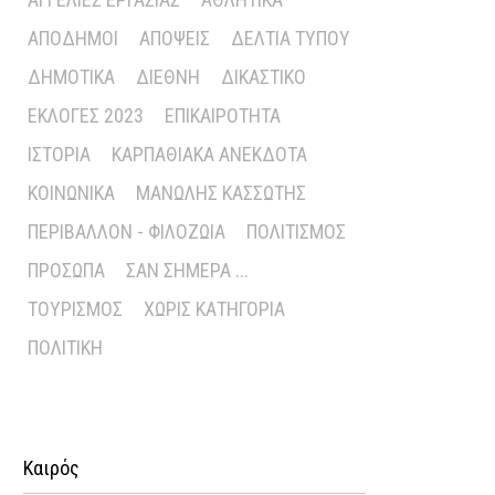
ΑΠΌΔΗΜΟΙ
ΑΠΌΨΕΙΣ
ΔΕΛΤΊΑ ΤΎΠΟΥ
ΔΗΜΟΤΙΚΆ
ΔΙΕΘΝΉ
ΔΙΚΑΣΤΙΚΌ
ΕΚΛΟΓΈΣ 2023
ΕΠΙΚΑΙΡΌΤΗΤΑ
ΙΣΤΟΡΊΑ
ΚΑΡΠΑΘΙΑΚΆ ΑΝΈΚΔΟΤΑ
ΚΟΙΝΩΝΙΚΆ
ΜΑΝΏΛΗΣ ΚΑΣΣΏΤΗΣ
ΠΕΡΙΒΆΛΛΟΝ - ΦΙΛΟΖΩΊΑ
ΠΟΛΙΤΙΣΜΌΣ
ΠΡΌΣΩΠΑ
ΣΑΝ ΣΉΜΕΡΑ ...
ΤΟΥΡΙΣΜΌΣ
ΧΩΡΊΣ ΚΑΤΗΓΟΡΊΑ
ΠΟΛΙΤΙΚΉ
Καιρός