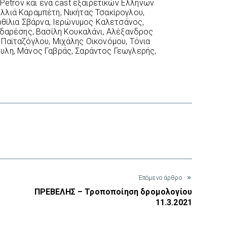
 Petrov και ένα cast εξαιρετικών Ελλήνων
λλιά Καραμπέτη, Νικήτας Τσακίρογλου,
αρθίλια Σβάρνα, Ιερώνυμος Καλετσάνος,
αδαρέσης, Βασίλη Κουκαλάνι, Αλέξανδρος
Παϊταζόγλου, Μιχάλης Οικονόμου, Τόνια
υλη, Μάνος Γαβράς, Σαράντος Γεωγλερής,
interest
Έπόμενο άρθρο
ΠΡΕΒΕΛΗΣ – Τροποποίηση δρομολογίου
11.3.2021