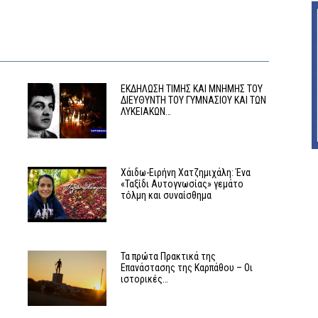
ΕΚΔΗΛΩΣΗ ΤΙΜΗΣ ΚΑΙ ΜΝΗΜΗΣ ΤΟΥ
ΔΙΕΥΘΥΝΤΗ ΤΟΥ ΓΥΜΝΑΣΙΟΥ ΚΑΙ ΤΩΝ
ΛΥΚΕΙΑΚΩΝ…
Χάιδω-Ειρήνη Χατζημιχάλη: Ένα
«Ταξίδι Αυτογνωσίας» γεμάτο
τόλμη και συναίσθημα
Τα πρώτα Πρακτικά της
Επανάστασης της Καρπάθου – Οι
ιστορικές…