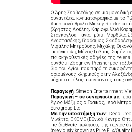
Ο Άρης Σερβετάλης σε μια μοναδική 
συναντάται κινηματογραφικά με το Ρώ
Αμερικανό θρύλο Mickey Rourke και 
(Χρήστος Λούλης, Καριοφυλλιά Καραμ
Στάνκογλου, Τάνια Τρύπη, Μαρθίλια 
Αναστασάκης, Γεράσιμος Σκιαδαρέση
Μιχάλης Μητρούσης, Μιχάλης Οικονό
Γκούγκουλη, Μάνος Γαβράς, Σαράντος
τις σκηνοθετικές οδηγίες της Yelena
συνθέτη Zbegniew Preisner μας ταξι
βίο του Αγίου που παρά τη συκοφάντ
ορισμένους κληρικούς στην Αλεξάνδρ
μέχρι το τέλος, εμπνέοντας τους α
Παραγωγή
: Simeon Entertainment, Vi
Παραγωγή – σε συνεργασία με
: Ιερ
Άγιος Μάξιμος o Γραικός, Ιερά Μητρ
Eurogroup Ltd
Mε την υποστήριξη των
: Deep Drea
Μινέττα, ΕΚΟΜΕ (Εθνικό Κέντρο Οπτ
Τις διεθνείς πωλήσεις της ταινίας έχ
(previously known as Pure Flix/Quality F