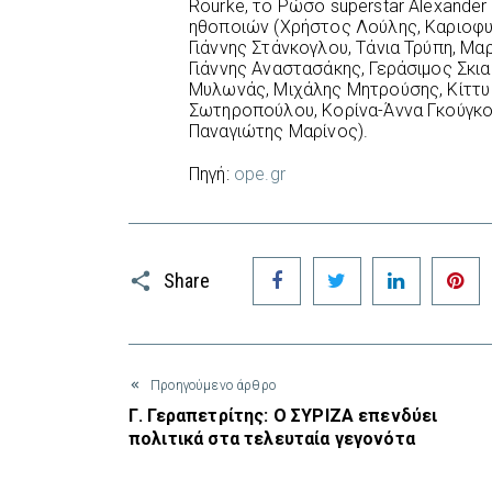
Rourke, το Ρώσο superstar Alexander
ηθοποιών (Χρήστος Λούλης, Καριοφυ
Γιάννης Στάνκογλου, Τάνια Τρύπη, Μ
Γιάννης Αναστασάκης, Γεράσιμος Σκι
Μυλωνάς, Μιχάλης Μητρούσης, Κίττυ 
Σωτηροπούλου, Κορίνα-Άννα Γκούγκο
Παναγιώτης Μαρίνος).
Πηγή:
ope.gr
Facebook
Twitter
LinkedIn
P
Share
Προηγούμενο άρθρο
Γ. Γεραπετρίτης: Ο ΣΥΡΙΖΑ επενδύει
πολιτικά στα τελευταία γεγονότα