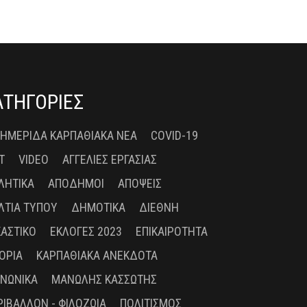
ΑΤΗΓΟΡΙΕΣ
 ΗΜΕΡΊΔΑ ΚΑΡΠΑΘΙΑΚΆ ΝΈΑ
COVID-19
T
VIDEO
ΑΓΓΕΛΊΕΣ ΕΡΓΑΣΊΑΣ
ΛΗΤΙΚΆ
ΑΠΌΔΗΜΟΙ
ΑΠΌΨΕΙΣ
ΛΤΊΑ ΤΎΠΟΥ
ΔΗΜΟΤΙΚΆ
ΔΙΕΘΝΉ
ΚΑΣΤΙΚΌ
ΕΚΛΟΓΈΣ 2023
ΕΠΙΚΑΙΡΌΤΗΤΑ
ΤΟΡΊΑ
ΚΑΡΠΑΘΙΑΚΆ ΑΝΈΚΔΟΤΑ
ΙΝΩΝΙΚΆ
ΜΑΝΏΛΗΣ ΚΑΣΣΏΤΗΣ
ΡΙΒΆΛΛΟΝ - ΦΙΛΟΖΩΊΑ
ΠΟΛΙΤΙΣΜΌΣ