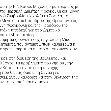
ος της Η.Ν Κάσου Μιχάλης Ερωτοκριτος με
τα Περσελή, Δημήτρη Φραγκούλη και Γιάννη
κού Συμβουλίου Νικολέττα Σοφίλα, του
υ Μηνακά, του Προέδρου της Ομοσπονδίας
νη Φραγκούλη και της Πρόεδρου της
ατάκη, υποδέχθηκε στο Δημοτικό
 κα Μίκα Ιατρίδη .
δομητικής συνάντησης εργασίας η Μίκα
ζητήματα που αντιμετωπίζει καθημερινά η
 τα γραφειοκρατικά εμπόδια που συναντούν
εσε στη διάθεση της βουλευτού και
ύονται τα προβλήματα του νησιού , την
ν Κάσο και τόνισε ότι η συνεχής
τή που θα μας δώσει τη δύναμη να
συμβάλουν καθοριστικά στην βελτίωση της
ν του νησιού και όχι μόνο.
interest