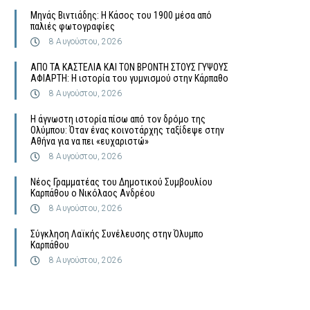
Μηνάς Βιντιάδης: Η Κάσος του 1900 μέσα από
παλιές φωτογραφίες
8 Αυγούστου, 2026
ΑΠΟ ΤΑ ΚΑΣΤΕΛΙΑ ΚΑΙ ΤΟΝ ΒΡΟΝΤΗ ΣΤΟΥΣ ΓΥΨΟΥΣ
ΑΦΙΑΡΤΗ: Η ιστορία του γυμνισμού στην Κάρπαθο
8 Αυγούστου, 2026
Η άγνωστη ιστορία πίσω από τον δρόμο της
Ολύμπου: Όταν ένας κοινοτάρχης ταξίδεψε στην
Αθήνα για να πει «ευχαριστώ»
8 Αυγούστου, 2026
Νέος Γραμματέας του Δημοτικού Συμβουλίου
Καρπάθου ο Νικόλαος Ανδρέου
8 Αυγούστου, 2026
Σύγκληση Λαϊκής Συνέλευσης στην Όλυμπο
Καρπάθου
8 Αυγούστου, 2026