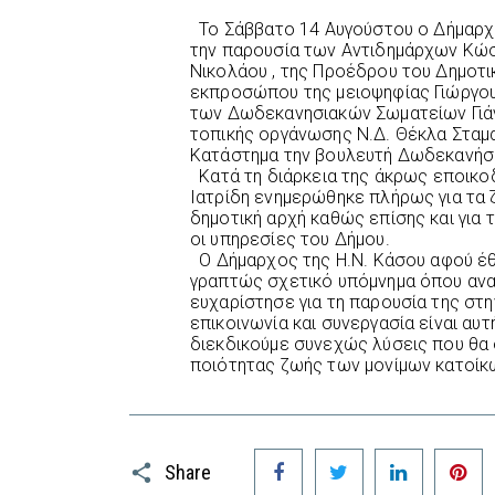
Το Σάββατο 14 Αυγούστου ο Δήμαρχ
την παρουσία των Αντιδημάρχων Κώσ
Νικολάου , της Προέδρου του Δημοτι
εκπροσώπου της μειοψηφίας Γιώργο
των Δωδεκανησιακών Σωματείων Γιάν
τοπικής οργάνωσης Ν.Δ. Θέκλα Σταμ
Κατάστημα την βουλευτή Δωδεκανήσου
Κατά τη διάρκεια της άκρως εποικο
Ιατρίδη ενημερώθηκε πλήρως για τα 
δημοτική αρχή καθώς επίσης και για
οι υπηρεσίες του Δήμου.
Ο Δήμαρχος της Η.Ν. Κάσου αφού έθ
γραπτώς σχετικό υπόμνημα όπου αναλ
ευχαρίστησε για τη παρουσία της στη
επικοινωνία και συνεργασία είναι αυ
διεκδικούμε συνεχώς λύσεις που θα 
ποιότητας ζωής των μονίμων κατοίκω
Facebook
Twitter
LinkedIn
P
Share