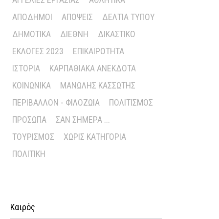
ΑΠΌΔΗΜΟΙ
ΑΠΌΨΕΙΣ
ΔΕΛΤΊΑ ΤΎΠΟΥ
ΔΗΜΟΤΙΚΆ
ΔΙΕΘΝΉ
ΔΙΚΑΣΤΙΚΌ
ΕΚΛΟΓΈΣ 2023
ΕΠΙΚΑΙΡΌΤΗΤΑ
ΙΣΤΟΡΊΑ
ΚΑΡΠΑΘΙΑΚΆ ΑΝΈΚΔΟΤΑ
ΚΟΙΝΩΝΙΚΆ
ΜΑΝΏΛΗΣ ΚΑΣΣΏΤΗΣ
ΠΕΡΙΒΆΛΛΟΝ - ΦΙΛΟΖΩΊΑ
ΠΟΛΙΤΙΣΜΌΣ
ΠΡΌΣΩΠΑ
ΣΑΝ ΣΉΜΕΡΑ ...
ΤΟΥΡΙΣΜΌΣ
ΧΩΡΊΣ ΚΑΤΗΓΟΡΊΑ
ΠΟΛΙΤΙΚΉ
Καιρός