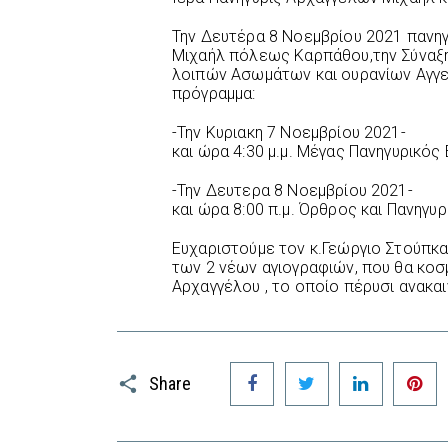
Την Δευτέρα 8 Νοεμβρίου 2021 πανηγ
Μιχαήλ πόλεως Καρπάθου,την Σύναξη
λοιπών Ασωμάτων και ουρανίων Αγγε
πρόγραμμα:
-Την Κυριακη 7 Νοεμβρίου 2021-
και ώρα 4:30 μ.μ. Μέγας Πανηγυρικός
-Την Δευτερα 8 Νοεμβρίου 2021-
και ώρα 8:00 π.μ. Όρθρος και Πανηγυρ
Ευχαριστούμε τον κ.Γεώργιο Στούπκα
των 2 νέων αγιογραφιών, που θα κοσ
Αρχαγγέλου , το οποίο πέρυσι ανακα
Facebook
Twitter
LinkedIn
P
Share