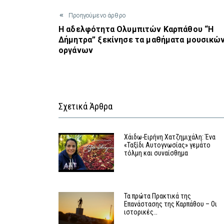
Προηγούμενο άρθρο
Η αδελφότητα Ολυμπιτών Καρπάθου “Η
Δήμητρα” ξεκίνησε τα μαθήματα μουσικώ
οργάνων
Σχετικά Άρθρα
Χάιδω-Ειρήνη Χατζημιχάλη: Ένα
«Ταξίδι Αυτογνωσίας» γεμάτο
τόλμη και συναίσθημα
Τα πρώτα Πρακτικά της
Επανάστασης της Καρπάθου – Οι
ιστορικές…