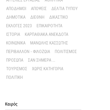
ΑΠΌΔΗΜΟΙ
ΑΠΌΨΕΙΣ
ΔΕΛΤΊΑ ΤΎΠΟΥ
ΔΗΜΟΤΙΚΆ
ΔΙΕΘΝΉ
ΔΙΚΑΣΤΙΚΌ
ΕΚΛΟΓΈΣ 2023
ΕΠΙΚΑΙΡΌΤΗΤΑ
ΙΣΤΟΡΊΑ
ΚΑΡΠΑΘΙΑΚΆ ΑΝΈΚΔΟΤΑ
ΚΟΙΝΩΝΙΚΆ
ΜΑΝΏΛΗΣ ΚΑΣΣΏΤΗΣ
ΠΕΡΙΒΆΛΛΟΝ - ΦΙΛΟΖΩΊΑ
ΠΟΛΙΤΙΣΜΌΣ
ΠΡΌΣΩΠΑ
ΣΑΝ ΣΉΜΕΡΑ ...
ΤΟΥΡΙΣΜΌΣ
ΧΩΡΊΣ ΚΑΤΗΓΟΡΊΑ
ΠΟΛΙΤΙΚΉ
Καιρός