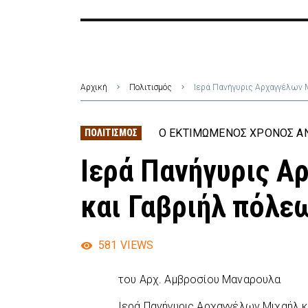
Αρχική
Πολιτισμός
Ιερά Πανήγυρις Αρχαγγέλων 
Ο ΕΚΤΙΜΏΜΕΝΟΣ ΧΡΌΝΟΣ ΑΝ
ΠΟΛΙΤΙΣΜΌΣ
Ιερά Πανήγυρις Α
και Γαβριήλ πόλε
581
VIEWS
του Αρχ. Αμβροσίου Μαναρουλα
Ιερά Πανήγυρις Αρχαγγέλων Μιχαήλ 