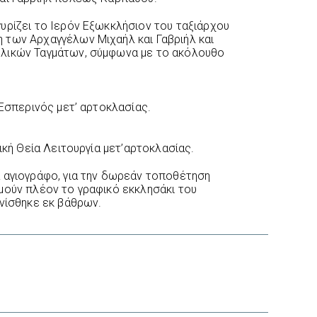
υρίζει το Ιερόν Εξωκκλήσιον του ταξιάρχου
 των Αρχαγγέλων Μιχαήλ και Γαβριήλ και
λικών Ταγμάτων, σύμφωνα με το ακόλουθο
 Εσπερινός μετ’ αρτοκλασίας.
ική Θεία Λειτουργία μετ’αρτοκλασίας.
 αγιογράφο, για την δωρεάν τοποθέτηση
μούν πλέον το γραφικό εκκλησάκι του
ινίσθηκε εκ βάθρων.
interest