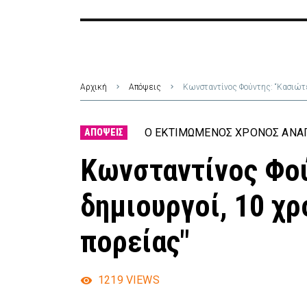
Αρχική
Απόψεις
Κωνσταντίνος Φούντης: “Κασιώτε
Ο ΕΚΤΙΜΏΜΕΝΟΣ ΧΡΌΝΟΣ ΑΝΆΓ
ΑΠΌΨΕΙΣ
Κωνσταντίνος Φού
δημιουργοί, 10 χρ
πορείας"
1219
VIEWS