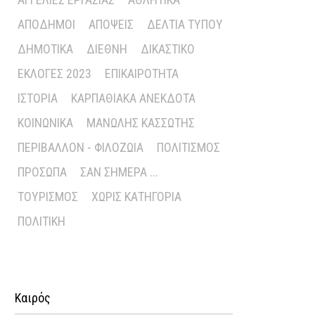
ΑΠΌΔΗΜΟΙ
ΑΠΌΨΕΙΣ
ΔΕΛΤΊΑ ΤΎΠΟΥ
ΔΗΜΟΤΙΚΆ
ΔΙΕΘΝΉ
ΔΙΚΑΣΤΙΚΌ
ΕΚΛΟΓΈΣ 2023
ΕΠΙΚΑΙΡΌΤΗΤΑ
ΙΣΤΟΡΊΑ
ΚΑΡΠΑΘΙΑΚΆ ΑΝΈΚΔΟΤΑ
ΚΟΙΝΩΝΙΚΆ
ΜΑΝΏΛΗΣ ΚΑΣΣΏΤΗΣ
ΠΕΡΙΒΆΛΛΟΝ - ΦΙΛΟΖΩΊΑ
ΠΟΛΙΤΙΣΜΌΣ
ΠΡΌΣΩΠΑ
ΣΑΝ ΣΉΜΕΡΑ ...
ΤΟΥΡΙΣΜΌΣ
ΧΩΡΊΣ ΚΑΤΗΓΟΡΊΑ
ΠΟΛΙΤΙΚΉ
Καιρός