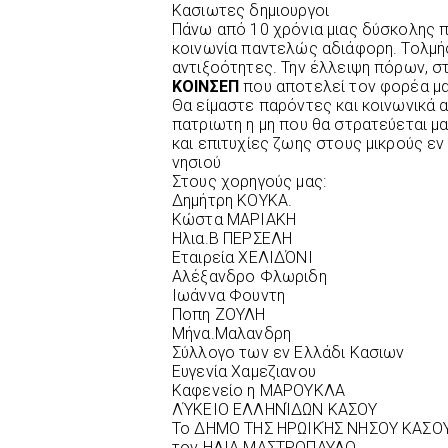
Κασιωτες δημιουργοι
Πάνω από 10 χρόνια μιας δύσκολης π
κοινωνία παντελώς αδιάφορη. Τολμήσ
αντιξοότητες. Την έλλειψη πόρων, στ
ΚΟΙΝΣΕΠ
που αποτελεί τον φορέα μας
Θα είμαστε παρόντες και κοινωνικά 
πατριωτη η μη που θα στρατεύεται μα
και επιτυχίες ζωης στους μικρούς ε
νησιού
Στους χορηγούς μας:
Δημήτρη ΚΟΥΚΑ.
Κώστα ΜΑΡΙΑΚΗ
Ηλια.Β ΠΕΡΣΕΛΗ
Εταιρεία ΧΕΛΙΔΌΝΙ
Αλέξανδρο Φλωριδη
Ιωάννα Φουντη
Ποπη ΖΟΥΛΗ
Μήνα.Μαλανδρη
Σύλλογο των εν Ελλάδι Κασιων
Ευγενία Χαμεζιανου
Καφενείο η ΜΑΡΟΥΚΛΑ
ΛΎΚΕΙΟ ΕΛΛΗΝΊΔΩΝ ΚΑΣΟΥ
Το ΔΗΜΟ ΤΗΣ ΗΡΩΙΚΉΣ ΝΗΣΟΥ ΚΑΣΟ
τον ΗΛΙΑ ΜΑΣΤΡΟΠΑΥΛΟ