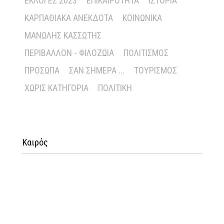
ΕΚΛΟΓΈΣ 2023
ΕΠΙΚΑΙΡΌΤΗΤΑ
ΙΣΤΟΡΊΑ
ΚΑΡΠΑΘΙΑΚΆ ΑΝΈΚΔΟΤΑ
ΚΟΙΝΩΝΙΚΆ
ΜΑΝΏΛΗΣ ΚΑΣΣΏΤΗΣ
ΠΕΡΙΒΆΛΛΟΝ - ΦΙΛΟΖΩΊΑ
ΠΟΛΙΤΙΣΜΌΣ
ΠΡΌΣΩΠΑ
ΣΑΝ ΣΉΜΕΡΑ ...
ΤΟΥΡΙΣΜΌΣ
ΧΩΡΊΣ ΚΑΤΗΓΟΡΊΑ
ΠΟΛΙΤΙΚΉ
Καιρός