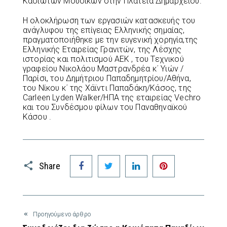
Κασιωτών Μουσικών στην Πλατεία Δημαρχείου.
Η ολοκλήρωση των εργασιών κατασκευής του
ανάγλυφου της επίγειας Ελληνικής σημαίας,
πραγματοποιήθηκε με την ευγενική χορηγία,της
Ελληνικής Εταιρείας Γρανιτών, της Λέσχης
ιστορίας και πολιτισμού ΑΕΚ , του Τεχνικού
γραφείου Νικολάου Μαστρανδρέα κ΄ Υιών /
Παρίσι, του Δημήτριου Παπαδημητρίου/Αθήνα,
του Νίκου κ΄ της Χάϊντι Παπαδάκη/Κάσος, της
Carleen Lyden Walker/ΗΠΑ της εταιρείας Vechro
και του Συνδέσμου φίλων του Παναθηναϊκού
Κάσου .
Facebook
Twitter
LinkedIn
Pinterest
Share
Προηγούμενο άρθρο