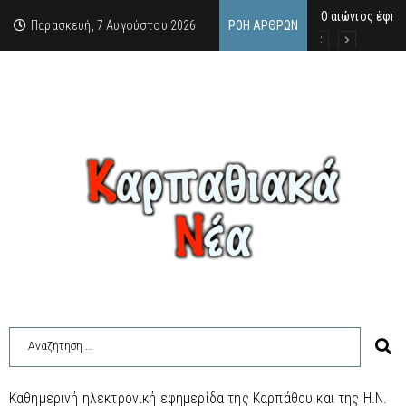
Ο αιώνιος έφηβ
Δικαστική απόφ
Άμεση κινητοπο
Παρασκευή, 7 Αυγούστου 2026
ΡΟΉ ΆΡΘΡΩΝ
Καθημερινή ηλεκτρονική εφημερίδα της Καρπάθου και της Η.Ν.