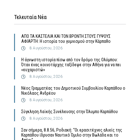
Τελευταία Νέα
ΑΠΟ ΤΑ ΚΑΣΤΕΛΙΑ ΚΑΙ ΤΟΝ ΒΡΟΝΤΗ ΣΤΟΥΣ ΓΥΨΟΥΣ
ΑΦΙΑΡΤΗ: Η ιστορία του γυμνισμού στην Κάρπαθο
8 Αυγούστου, 2026
Η άγνωστη ιστορία πίσω από τον δρόμο της Ολύμπου:
Όταν ένας κοινοτάρχης ταξίδεψε στην Αθήνα για να πει
«ευχαριστώ»
8 Αυγούστου, 2026
Νέος Γραμματέας του Δημοτικού Συμβουλίου Καρπάθου ο
Νικόλαος Ανδρέου
8 Αυγούστου, 2026
Σύγκληση Λαϊκής Συνέλευσης στην Όλυμπο Καρπάθου
8 Αυγούστου, 2026
Σαν σήμερα, 8.8.56, Ροδιακή: “Οι ερασιτέχνες αλιείς της
Καρπάθου ίδρυσαν Ναυτικό Όμιλο στην Βωλάδα και το