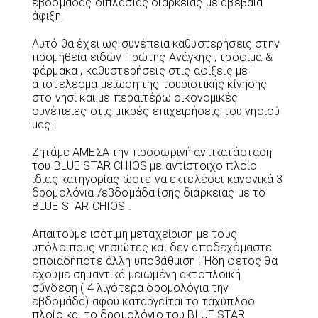
εβδομάδας διπλάσιας διάρκειας με αβέβαια
άφιξη.
Αυτό θα έχει ως συνέπεια καθυστερήσεις στην
προμήθεια ειδών Πρώτης Ανάγκης , τρόφιμα &
φάρμακα , καθυστερήσεις στις αφίξεις με
αποτέλεσμα μείωση της τουριστικής κίνησης
στο νησί και με περαιτέρω οικονομικές
συνέπειες στις μικρές επιχειρήσεις του νησιού
μας !
Ζητάμε ΑΜΕΣΑ την προσωρινή αντικατάσταση
του BLUE STAR CHIOS με αντίστοιχο πλοίο
ίδιας κατηγορίας ώστε να εκτελέσει κανονικά 3
δρομολόγια /εβδομάδα ίσης διάρκειας με το
BLUE STAR CHIOS .
Απαιτούμε ισότιμη μεταχείριση με τους
υπόλοιπους νησιώτες και δεν αποδεχόμαστε
οποιαδήποτε άλλη υποβάθμιση ! Ήδη φέτος θα
έχουμε σημαντικά μειωμένη ακτοπλοική
σύνδεση ( 4 λιγότερα δρομολόγια την
εβδομάδα) αφού καταργείται το ταχύπλοο
πλοίο και το δρομολόγιο του BLUE STAR