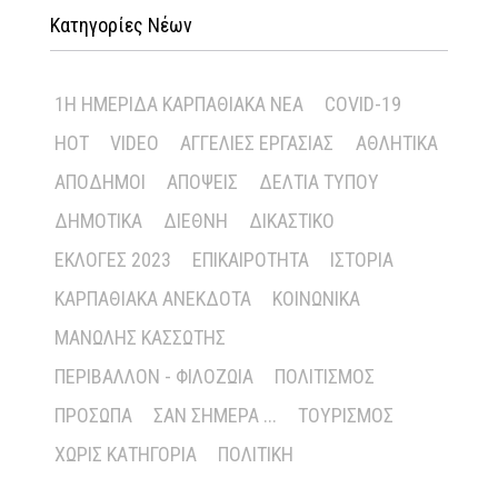
Κατηγορίες Νέων
1Η ΗΜΕΡΊΔΑ ΚΑΡΠΑΘΙΑΚΆ ΝΈΑ
COVID-19
HOT
VIDEO
ΑΓΓΕΛΊΕΣ ΕΡΓΑΣΊΑΣ
ΑΘΛΗΤΙΚΆ
ΑΠΌΔΗΜΟΙ
ΑΠΌΨΕΙΣ
ΔΕΛΤΊΑ ΤΎΠΟΥ
ΔΗΜΟΤΙΚΆ
ΔΙΕΘΝΉ
ΔΙΚΑΣΤΙΚΌ
ΕΚΛΟΓΈΣ 2023
ΕΠΙΚΑΙΡΌΤΗΤΑ
ΙΣΤΟΡΊΑ
ΚΑΡΠΑΘΙΑΚΆ ΑΝΈΚΔΟΤΑ
ΚΟΙΝΩΝΙΚΆ
ΜΑΝΏΛΗΣ ΚΑΣΣΏΤΗΣ
ΠΕΡΙΒΆΛΛΟΝ - ΦΙΛΟΖΩΊΑ
ΠΟΛΙΤΙΣΜΌΣ
ΠΡΌΣΩΠΑ
ΣΑΝ ΣΉΜΕΡΑ ...
ΤΟΥΡΙΣΜΌΣ
ΧΩΡΊΣ ΚΑΤΗΓΟΡΊΑ
ΠΟΛΙΤΙΚΉ