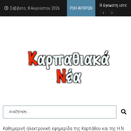
Η άγνωστη ιστορί
Νέος Γραμματέας
Σύγκληση Λαϊκής
Σάββατο, 8 Αυγούστου 2026
ΡΟΉ ΆΡΘΡΩΝ
Καθημερινή ηλεκτρονική εφημερίδα της Καρπάθου και της Η.Ν.