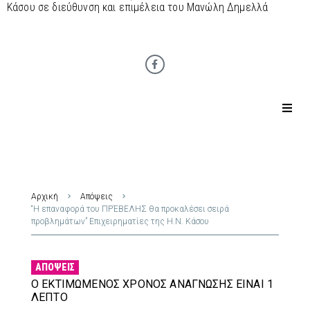
Κάσου σε διεύθυνση και επιμέλεια του Μανώλη Δημελλά
Αρχική
Απόψεις
“Η επαναφορά του ΠΡΈΒΕΛΗΣ θα προκαλέσει σειρά
προβλημάτων” Επιχειρηματίες της Η.Ν. Κάσου
ΑΠΌΨΕΙΣ
Ο ΕΚΤΙΜΏΜΕΝΟΣ ΧΡΌΝΟΣ ΑΝΆΓΝΩΣΗΣ ΕΊΝΑΙ 1
ΛΕΠΤΌ