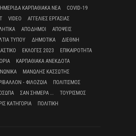
 ΗΜΕΡΊΔΑ ΚΑΡΠΑΘΙΑΚΆ ΝΈΑ
COVID-19
T
VIDEO
ΑΓΓΕΛΊΕΣ ΕΡΓΑΣΊΑΣ
ΛΗΤΙΚΆ
ΑΠΌΔΗΜΟΙ
ΑΠΌΨΕΙΣ
ΛΤΊΑ ΤΎΠΟΥ
ΔΗΜΟΤΙΚΆ
ΔΙΕΘΝΉ
ΚΑΣΤΙΚΌ
ΕΚΛΟΓΈΣ 2023
ΕΠΙΚΑΙΡΌΤΗΤΑ
ΤΟΡΊΑ
ΚΑΡΠΑΘΙΑΚΆ ΑΝΈΚΔΟΤΑ
ΙΝΩΝΙΚΆ
ΜΑΝΏΛΗΣ ΚΑΣΣΏΤΗΣ
ΡΙΒΆΛΛΟΝ - ΦΙΛΟΖΩΊΑ
ΠΟΛΙΤΙΣΜΌΣ
ΌΣΩΠΑ
ΣΑΝ ΣΉΜΕΡΑ ...
ΤΟΥΡΙΣΜΌΣ
ΡΊΣ ΚΑΤΗΓΟΡΊΑ
ΠΟΛΙΤΙΚΉ