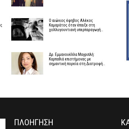
Ο αιώνιος έφηβος Αλέκος
ας
Καμαράτος όταν έπαιξε στη
χολλυγουντιανή υπερπαραγωγή…
Δρ. Εμμανουέλλα Μαγριπλή:
Καρπαθιά επιστήμονας με
σημαντική πορεία στη Διατροφή…
ΠΛΟΗΓΗΣΗ
Κ