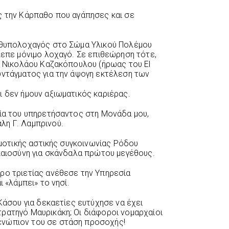
ς την Κάρπαθο που αγάπησες και σε
ανθυπολοχαγός στο Σώμα Υλικού Πολέμου
λεπε μόνιμο λοχαγό. Σε επιθεώρηση τότε,
ού Νικολάου Καζακόπουλου (ήρωας του El
υντάγματος για την άψογη εκτέλεση των
ι δεν ήμουν αξιωματικός καριέρας.
ρία του υπηρετήσαντος στη Μονάδα μου,
λη Γ. Λαμπρινού.
δημοτικής αστικής συγκοινωνίας Ρόδου
ικαιοσύνη για σκάνδαλα πρώτου μεγέθους.
ρο τριετίας ανέθεσε την Υπηρεσία
ι «λάμπει» το νησί.
 Κάσου για δεκαετίες ευτύχησε να έχει
ρατηγό Μαυρικάκη; Οι διάφοροι νομαρχαίοι
ενώπιον του σε στάση προσοχής!