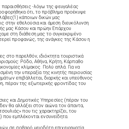
ν παραισθήσεις -λόγω της φευγαλέας
ροφορήθηκα ότι, το πρόβλημα προέκυψε
λάβες(1) κάποιων δικών μας
ις στην εθελούσια και άμεση διευκόλυνση
κής μας Κάσου και πρώην Επάρχου
αμε στη διάθεση μας το συγκεκριμένο
τερεί προφανώς, της ανάγκες της Κάσου η
ς στο παρελθόν, ιδιόκτητα τουριστικά
ρισμούς: Ρόδο, Αθήνα, Κρήτη, Κάρπαθο
ικονομίες κλίμακος. Πολύ απλά. Για να
ισμένη την υπεραξία της κινητής περιουσίας
άτων επιβάλλεται, διαρκής και υπεύθυνος
η, πέραν της εξωτερικής φροντίδας του
όσιες και Δημοτικές Υπηρεσίες (πέραν του
δεν θα αλλάξει στον αιώνα τον άπαντα,
τσουλιάς» που τις χαρακτηρίζει, του
) που εμπλέκονται ενσυνείδητα.
ιών σε σοβαρό μειοδότη επιχειρηματία