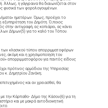
κή. Άλλως, η γάγγραινα θα διαιωνίζεται στον
ρος φυσικά των φορολογουμένων.
λήματα» ημετέρων. Όμως, προέχει το
η εξυπηρέτηση του Δημότη. Ό,ποιος
ς στην αντιγραφή, ας κοπιάρει, ας κάνει
λων Δήμων(5) για το καλό του Τόπου.
ση των κλασικού τύπου απορριμματοφόρων
ες, ακόμη και η χρησιμοποίηση του
ικού» απορριμματοφόρου για παντός είδους
μέχρι πρότινος αρμόδιου της Υπηρεσίας
υ κ. Δημητρίου Ζανάκη;
επιτυχημένος και αν χρειασθεί, θα
 με την Κάρπαθο- Δήμο της Κάσου(6) για τη
αστήριο και με μακρά αυτοδιοικητική
ριτο.