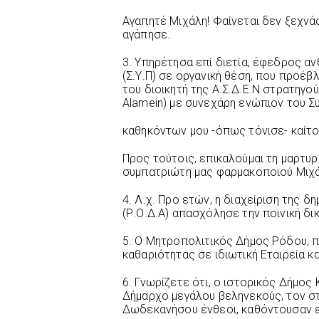
Αγαπητέ Μιχάλη! Φαίνεται δεν ξεχνά
αγάπησε.
3. Υπηρέτησα επί διετία, έφεδρος 
(Σ.Υ.Π) σε οργανική θέση, που προέβ
του διοικητή της Α.Σ.Δ.Ε.Ν στρατηγ
Alamein) με συνεχάρη ενώπιον του Σ
καθηκόντων μου -όπως τόνισε- καίτο
Προς τούτοις, επικαλούμαι τη μαρτυ
συμπατριώτη μας φαρμακοποιού Μιχά
4. Λ.χ. Προ ετών, η διαχείριση της 
(Ρ.Ο.Δ.Α) απασχόλησε την ποινική δ
5. Ο Μητροπολιτικός Δήμος Ρόδου, π
καθαριότητας σε ιδιωτική Εταιρεία κα
6. Γνωρίζετε ότι, ο ιστορικός Δήμος
Δήμαρχο μεγάλου βεληνεκούς, τον στ
Δωδεκανήσου ένθεοι, καθόντουσαν 