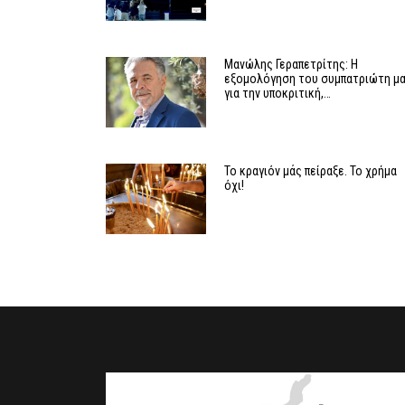
Μανώλης Γεραπετρίτης: Η
εξομολόγηση του συμπατριώτη μ
για την υποκριτική,…
Το κραγιόν μάς πείραξε. Το χρήμα
όχι!