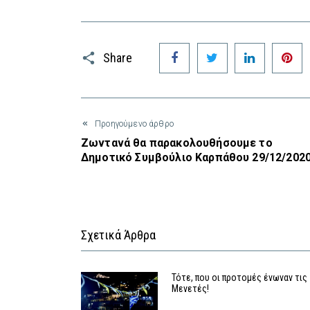
Facebook
Twitter
LinkedIn
P
Share
Προηγούμενο άρθρο
Ζωντανά θα παρακολουθήσουμε το
Δημοτικό Συμβούλιο Καρπάθου 29/12/202
Σχετικά Άρθρα
Τότε, που οι προτομές ένωναν τις
Μενετές!