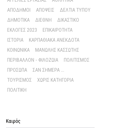
ΑΠΌΔΗΜΟΙ
ΑΠΌΨΕΙΣ
ΔΕΛΤΊΑ ΤΎΠΟΥ
ΔΗΜΟΤΙΚΆ
ΔΙΕΘΝΉ
ΔΙΚΑΣΤΙΚΌ
ΕΚΛΟΓΈΣ 2023
ΕΠΙΚΑΙΡΌΤΗΤΑ
ΙΣΤΟΡΊΑ
ΚΑΡΠΑΘΙΑΚΆ ΑΝΈΚΔΟΤΑ
ΚΟΙΝΩΝΙΚΆ
ΜΑΝΏΛΗΣ ΚΑΣΣΏΤΗΣ
ΠΕΡΙΒΆΛΛΟΝ - ΦΙΛΟΖΩΊΑ
ΠΟΛΙΤΙΣΜΌΣ
ΠΡΌΣΩΠΑ
ΣΑΝ ΣΉΜΕΡΑ ...
ΤΟΥΡΙΣΜΌΣ
ΧΩΡΊΣ ΚΑΤΗΓΟΡΊΑ
ΠΟΛΙΤΙΚΉ
Καιρός