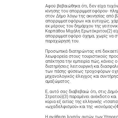
Αφού βεβαιώθηκα ότι, δεν είχα τυχό
κίνησης του απορριμματοφόρου- πλη
στον Δήμο λόγω της ακινησίας από β
απορριμματοφόρων και ευτυχώς, χάρ
εκ μέρους του δημάρχου της γειτονι
Καρπάθου Μιχάλη Ερωτόκριτου(2) είχ
απορριμματοφόρο όχημα, χωρίς να σ
παραχώρησή του.
Προσωπικά διατηρώντας επί δεκαετίε
λεωφορεία στους τουριστικούς προο
απέκτησα την εμπειρία πώς, κάνεις ο
διατηρήσεις λειτουργική και διασφαλ
των πάσης φύσεως τροχοφόρων οχημ
μηχανολογικός έλεγχος και συντήρησ
αμαξώματος.
Ε, αυτό σας διαβεβαιώ ότι, στις Δημ
Στρατού)(3) παραμένει ανέκδοτο και 
κύρια εξ αιτίας της ελληνικής «τσαπα
«ωχαδελφισμού» και της «κονόμας»(4
Η ανάθεση λοιπόν αυτών των Υπηρεσ