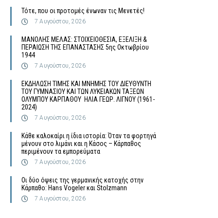
Τότε, που οι προτομές ένωναν τις Μενετές!
7 Αυγούστου, 2026
MΑΝΟΛΗΣ ΜΕΛΑΣ: ΣΤΟΙΧΕΙΟΘΕΣΙΑ, ΕΞΕΛΙΞΗ &
ΠΕΡΑΙΩΣΗ ΤΗΣ ΕΠΑΝΑΣΤΑΣΗΣ 5ης Οκτωβρίου
1944
7 Αυγούστου, 2026
ΕΚΔΗΛΩΣΗ ΤΙΜΗΣ ΚΑΙ ΜΝΗΜΗΣ ΤΟΥ ΔΙΕΥΘΥΝΤΗ
ΤΟΥ ΓΥΜΝΑΣΙΟΥ ΚΑΙ ΤΩΝ ΛΥΚΕΙΑΚΩΝ ΤΑΞΕΩΝ
ΟΛΥΜΠΟΥ ΚΑΡΠΑΘΟΥ ΗΛΙΑ ΓΕΩΡ. ΛΙΓΝΟΥ (1961-
2024)
7 Αυγούστου, 2026
Κάθε καλοκαίρι η ίδια ιστορία: Όταν τα φορτηγά
μένουν στο λιμάνι και η Κάσος – Κάρπαθος
περιμένουν τα εμπορεύματα
7 Αυγούστου, 2026
Οι δύο όψεις της γερμανικής κατοχής στην
Κάρπαθο: Hans Vogeler και Stolzmann
7 Αυγούστου, 2026