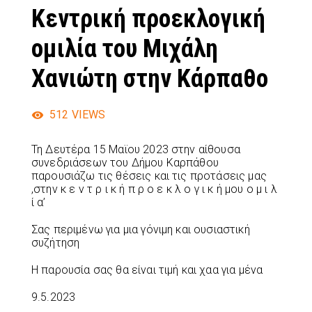
Κεντρική προεκλογική
ομιλία του Μιχάλη
Χανιώτη στην Κάρπαθο
512
VIEWS
Τη Δευτέρα 15 Μαϊου 2023 στην αίθουσα
συνεδριάσεων του Δήμου Καρπάθου
παρουσιάζω τις θέσεις και τις προτάσεις μας
,στην κ ε ν τ ρ ι κ ή π ρ ο ε κ λ ο γ ι κ ή μου ο μ ι λ
ί α’
Σας περιμένω για μια γόνιμη και ουσιαστική
συζήτηση
Η παρουσία σας θα είναι τιμή και χαα για μένα
9.5.2023