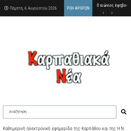
Ο αιώνιος έφηβος 
Δικαστική απόφαση
Άμεση κινητοποίηση
Πέμπτη, 6 Αυγούστου 2026
ΡΟΉ ΆΡΘΡΩΝ
Καθημερινή ηλεκτρονική εφημερίδα της Καρπάθου και της Η.Ν.