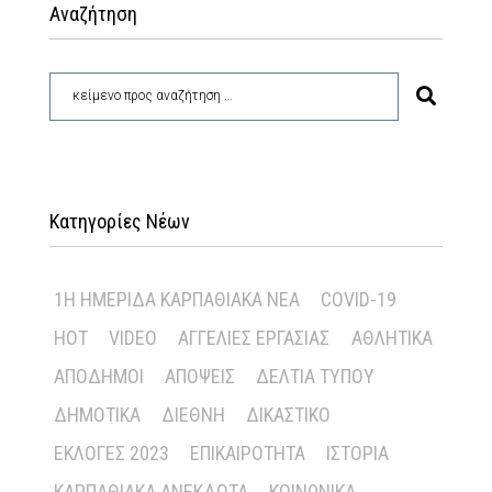
Αναζήτηση
Κατηγορίες Νέων
1Η ΗΜΕΡΊΔΑ ΚΑΡΠΑΘΙΑΚΆ ΝΈΑ
COVID-19
HOT
VIDEO
ΑΓΓΕΛΊΕΣ ΕΡΓΑΣΊΑΣ
ΑΘΛΗΤΙΚΆ
ΑΠΌΔΗΜΟΙ
ΑΠΌΨΕΙΣ
ΔΕΛΤΊΑ ΤΎΠΟΥ
ΔΗΜΟΤΙΚΆ
ΔΙΕΘΝΉ
ΔΙΚΑΣΤΙΚΌ
ΕΚΛΟΓΈΣ 2023
ΕΠΙΚΑΙΡΌΤΗΤΑ
ΙΣΤΟΡΊΑ
ΚΑΡΠΑΘΙΑΚΆ ΑΝΈΚΔΟΤΑ
ΚΟΙΝΩΝΙΚΆ