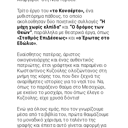
Τρίτο έργο του
«το Κονσέρτο»,
ένα
μυθιστόρημα πάθους, το οποίο
ακολούθησαν δύο ποιητικές συλλογές
“Η
μάχη χωρίς ελπίδα”
και
“Ο δρόμος των
Θεών”
, παράλληλα με θεατρικά έργα, όπως
«Σταθμός ΕπιΔέσεως»
και
«ο Έρωτας στο
Εδώλιο».
Ευαίσθητος πατέρας, άριστος
οικογενειάρχης και ένας αυθεντικός
πατριώτης, έτσι γράφτηκε και παραμένει ο
Κωσταντίνος Κυζούλης ολοζώντανος στη
μνήμη της κόρης του, που δεν ξεχνά τις
αναρίθμητες ιστορίες για το νησί του. Να,
όπως το παράξενο θαύμα στο Μεσοχώρι,
με εκείνο το μοσχάρι, που όπως έλεγε ο
Κυζούλης, είχε χρυσά δόντια!
Ενώ για όλους εμάς, που τον γνωρίζουμε
μέσα από τα βιβλία του, πρώτα θαυμάζουμε
το μοναδικό χάρισμα, το ταλέντο της
γραφής και έπειτα αυτό γίνεται αφορμή για