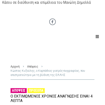
Κάσου σε διεύθυνση και επιμέλεια του Μανώλη Δημελλά
Αρχική
Απόψεις
Κώστας Κυζούλης, ο Καρπάθιος γιατρός-συγγραφέας, που
επιστρατεύτηκε με τη βύθιση της ΕΛΛΗΣ
ΑΠΌΨΕΙΣ
ΠΡΌΣΩΠΑ
Ο ΕΚΤΙΜΏΜΕΝΟΣ ΧΡΌΝΟΣ ΑΝΆΓΝΩΣΗΣ ΕΊΝΑΙ 4
ΛΕΠΤΆ