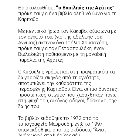
Θα ακολουθήσει
“ο Βασιληάς της Αχάτας”
πρόκειται για ένα βιβλίο αληθινό ύμνο για τη
Κάρπαθο.
Με κεντρικό ήρωα τον Κάκαβο, σύμφωνα με
τον ανηψιό του, (γιο της αδελφής του
Αννίκας) ακτινολόγο Στέλιο Χρυσοχέρη,
πρόκειται για τον Πετροπουλάκη, έναν
Βωλαδιώτη παθιασμένο με τη μοναδική
παραλία της Αχάτας.
Ο Κυζούλης γράφει και στη πραγματικότητα
ζωγραφίζει σκηνές από τη αγνότητα,
αποτυπώνει την καθαρότητα της
περασμένης Καρπάθου. Είναι οι πιο δυνατές
προσωπικές στιγμές που χαράχθηκαν πάνω
στη ψυχή του, εικόνες οδηγοί, δάσκαλοι της
ζωής του.
Το βιβλίο εκδόθηκε το 1972 από το
τυπογραφείο Μαυρουδή, ενώ το 1997
επανεκδόθηκε από τις εκδόσεις “Άγιοι
Ανάργυροι” στη Νέα Υερσέυ.