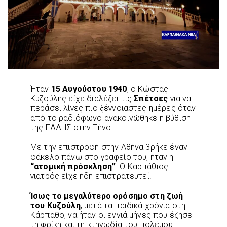
Ήταν
15 Αυγούστου 1940
, ο Κώστας
Κυζούλης είχε διαλέξει τις
Σπέτσες
για να
περάσει λίγες πιο ξέγνοιαστες ημέρες όταν
από το ραδιόφωνο ανακοινώθηκε η βύθιση
της ΕΛΛΗΣ στην Τήνο.
Με την επιστροφή στην Αθήνα βρήκε έναν
φάκελο πάνω στο γραφείο του, ήταν η
“ατομική πρόσκληση”
. Ο Καρπάθιος
γιατρός είχε ήδη επιστρατευτεί.
Ίσως το μεγαλύτερο ορόσημο στη ζωή
του Κυζούλη
, μετά τα παιδικά χρόνια στη
Κάρπαθο, να ήταν οι εννιά μήνες που έζησε
τη φρίκη και τη κτηνωδία του πολέμου.