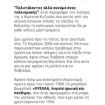
“Πολυτάλαντος αλλά συνάμα ένας
τελειομανής”
, έτσι περιγράφει τον πατέρα
της η Φωτεινή Κυζούλη που εκτός από την
ιατρική λάτρευε επίσης τα ταξίδια, τη
θάλασσα, τη κηπουρική, καταγινόταν δε με
κάθε είδους μαστορέματα.
Δύο χρόνια πριν το τέλος, ήταν Δευτέρα
στις 10 Απριλίου 2006 και εκείνος 94 ετών,
παρουσιάστηκε κάποιο πρόβλημα στην
όραση και έκανε σκέψεις για ένα ταξίδι στην
Αμερική, αφού όπως διάβασε υπήρχε
κάποια πειραματική θεραπεία. Και όλα αυτά
για να μην αφήσει τη μελέτη και το
διάβασμα.
Άφησε πίσω μια ανεκτίμητη κληρονομιά,
πρώτο έργο τον Ιούνιο 1968, το μοναδικό
βιωματικό
«ΘΥΕΛΛΑ, πορεία ηρωική και
πένθιμη»
, που ήταν αφιερωμένο στη μνήμη
της μητέρας του Αθηνάς, που έχει χάσει τα
χριστούγεννα του 1956.