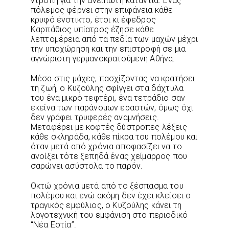
ντροπή για την ανείπωτη κατάντια. Ένας
πόλεμος φέρνει στην επιφάνεια κάθε
κρυφό ένστικτο, έτσι κι έφεδρος
Καρπάθιος υπίατρος έζησε κάθε
λεπτομέρεια από τα πεδία των μαχών μέχρι
την υποχώρηση και την επιστροφή σε μια
αγνώριστη γερμανοκρατούμενη Αθήνα.
Μέσα στις μάχες, πασχίζοντας να κρατήσει
τη ζωή, ο Κυζούλης σφίγγει στα δάχτυλα
του ένα μικρό τεφτέρι, ένα τετράδιο σαν
εκείνα των παράνομων εραστών, όμως όχι
δεν γράφει τρυφερές αναμνήσεις.
Μεταφέρει με κοφτές δύστροπες λέξεις
κάθε σκληράδα, κάθε πίκρα του πολέμου και
όταν μετά από χρόνια αποφασίζει να το
ανοίξει τότε ξεπηδά ένας χείμαρρος που
σαρώνει ασύστολα το παρόν.
Οκτώ χρόνια μετά από το ξέσπασμα του
πολέμου και ενώ ακόμη δεν έχει κλείσει ο
τραγικός εμφύλιος, ο Κυζούλης κάνει τη
λογοτεχνική του εμφάνιση στο περιοδικό
“Νέα Εστία”.