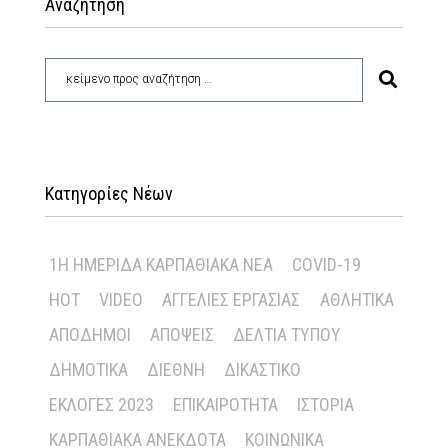
Αναζήτηση
Κατηγορίες Νέων
1Η ΗΜΕΡΊΔΑ ΚΑΡΠΑΘΙΑΚΆ ΝΈΑ
COVID-19
HOT
VIDEO
ΑΓΓΕΛΊΕΣ ΕΡΓΑΣΊΑΣ
ΑΘΛΗΤΙΚΆ
ΑΠΌΔΗΜΟΙ
ΑΠΌΨΕΙΣ
ΔΕΛΤΊΑ ΤΎΠΟΥ
ΔΗΜΟΤΙΚΆ
ΔΙΕΘΝΉ
ΔΙΚΑΣΤΙΚΌ
ΕΚΛΟΓΈΣ 2023
ΕΠΙΚΑΙΡΌΤΗΤΑ
ΙΣΤΟΡΊΑ
ΚΑΡΠΑΘΙΑΚΆ ΑΝΈΚΔΟΤΑ
ΚΟΙΝΩΝΙΚΆ