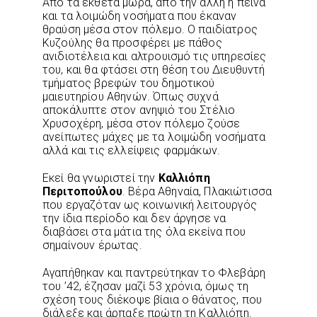
Από τα έκθετα μωρά, από την άλλη η πείνα
και τα λοιμώδη νοσήματα που έκαναν
θραύση μέσα στον πόλεμο. Ο παιδίατρος
Κυζούλης θα προσφέρει με πάθος
ανιδιοτέλεια και αλτρουισμό τις υπηρεσίες
του, και θα φτάσει στη θέση του Διευθυντή
τμήματος βρεφών του δημοτικού
μαιευτηρίου Αθηνών. Όπως συχνά
αποκάλυπτε στον ανηψιό του Στέλιο
Χρυσοχέρη, μέσα στον πόλεμο ζούσε
ανείπωτες μάχες με τα λοιμώδη νοσήματα
αλλά και τις ελλείψεις φαρμάκων.
Εκεί θα γνωριστεί την
Καλλιόπη
Περιτοπούλου
. Βέρα Αθηναία, Πλακιώτισσα
που εργαζόταν ως κοινωνική λειτουργός
την ίδια περίοδο και δεν άργησε να
διαβάσει στα μάτια της όλα εκείνα που
σημαίνουν έρωτας.
Αγαπήθηκαν και παντρεύτηκαν το Φλεβάρη
του ’42, έζησαν μαζί 53 χρόνια, όμως τη
σχέση τους διέκοψε βίαια ο θάνατος, που
διάλεξε και άρπαξε πρώτη τη Καλλιόπη.