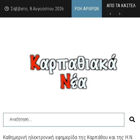
ΑΠΟ ΤΑ ΚΑΣΤΕΛΙΑ
Η άγνωστη ιστορί
Νέος Γραμματέας
Σάββατο, 8 Αυγούστου 2026
ΡΟΉ ΆΡΘΡΩΝ
Καθημερινή ηλεκτρονική εφημερίδα της Καρπάθου και της Η.Ν.