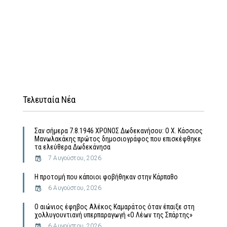
Τελευταία Νέα
Σαν σήμερα 7.8.1946 ΧΡΟΝΟΣ Δωδεκανήσου: Ο Χ. Κάσσιος
Μανωλακάκης πρώτος δημοσιογράφος που επισκέφθηκε
τα ελεύθερα Δωδεκάνησα
7 Αυγούστου, 2026
Η προτομή που κάποιοι φοβήθηκαν στην Κάρπαθο
6 Αυγούστου, 2026
Ο αιώνιος έφηβος Αλέκος Καμαράτος όταν έπαιξε στη
χολλυγουντιανή υπερπαραγωγή «Ο Λέων της Σπάρτης»
6 Αυγούστου, 2026