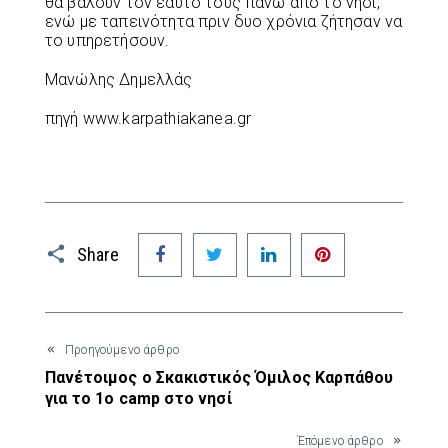
θα βάλουν τον εαυτό τους πάνω από το νησί,
ενώ με ταπεινότητα πριν δυο χρόνια ζήτησαν να
το υπηρετήσουν.
Μανώλης Δημελλάς
πηγή www.karpathiakanea.gr
Facebook
Twitter
LinkedIn
Pinterest
Share
Προηγούμενο άρθρο
Πανέτοιμος ο Σκακιστικός Όμιλος Καρπάθου
για το 1ο camp στο νησί
Έπόμενο άρθρο