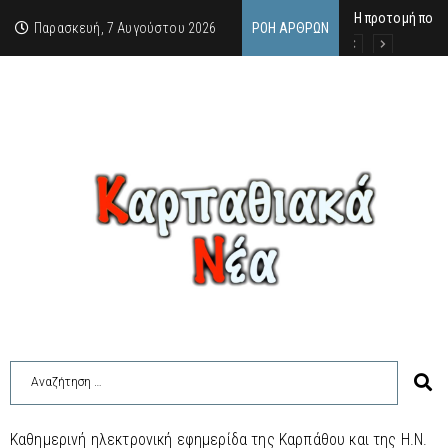
Η προτομή που 
Ο αιώνιος έφηβ
Δικαστική απόφ
Παρασκευή, 7 Αυγούστου 2026
ΡΟΉ ΆΡΘΡΩΝ
Καθημερινή ηλεκτρονική εφημερίδα της Καρπάθου και της Η.Ν.