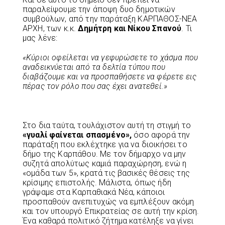
παραλείψουμε την άποψη δυο δημοτικών
συμβούλων, από την παράταξη ΚΑΡΠΑΘΟΣ-ΝΕΑ
ΑΡΧΗ, των κ.κ.
Δημήτρη και Νίκου Σπανού
. Τι
μας λένε:
«Κύριοι οφείλεται να γεφυρώσετε το χάσμα που
αναδεικνύεται από τα δελτία τύπου που
διαβάζουμε και να προσπαθήσετε να φέρετε εις
πέρας τον ρόλο που σας έχει ανατεθεί.»
Στο δια ταύτα, τουλάχιστον αυτή τη στιγμή το
«γυαλί φαίνεται σπασμένο»,
όσο αφορά την
παράταξη που εκλέχτηκε για να διοικήσει το
δήμο της Καρπάθου. Με τον δήμαρχο να μην
συζητά απολύτως καμιά παραχώρηση, ενώ η
«ομάδα των 5», κρατά τις βασικές θέσεις της
κρίσιμης επιστολής. Μάλιστα, όπως ήδη
γράψαμε στα Καρπαθιακά Νέα, κάποιοι
προσπαθούν ανεπιτυχώς να εμπλέξουν ακόμη
και τον υπουργό Επικρατείας σε αυτή την κρίση.
Ένα καθαρά πολιτικό ζήτημα κατέληξε να γίνει