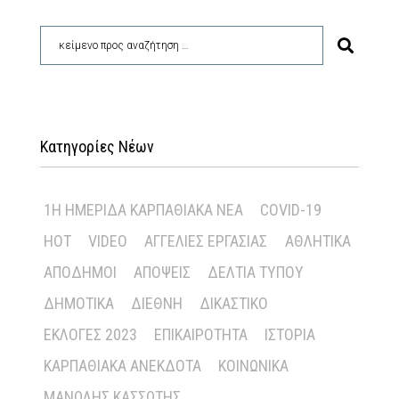
Κατηγορίες Νέων
1Η ΗΜΕΡΊΔΑ ΚΑΡΠΑΘΙΑΚΆ ΝΈΑ
COVID-19
HOT
VIDEO
ΑΓΓΕΛΊΕΣ ΕΡΓΑΣΊΑΣ
ΑΘΛΗΤΙΚΆ
ΑΠΌΔΗΜΟΙ
ΑΠΌΨΕΙΣ
ΔΕΛΤΊΑ ΤΎΠΟΥ
ΔΗΜΟΤΙΚΆ
ΔΙΕΘΝΉ
ΔΙΚΑΣΤΙΚΌ
ΕΚΛΟΓΈΣ 2023
ΕΠΙΚΑΙΡΌΤΗΤΑ
ΙΣΤΟΡΊΑ
ΚΑΡΠΑΘΙΑΚΆ ΑΝΈΚΔΟΤΑ
ΚΟΙΝΩΝΙΚΆ
ΜΑΝΏΛΗΣ ΚΑΣΣΏΤΗΣ