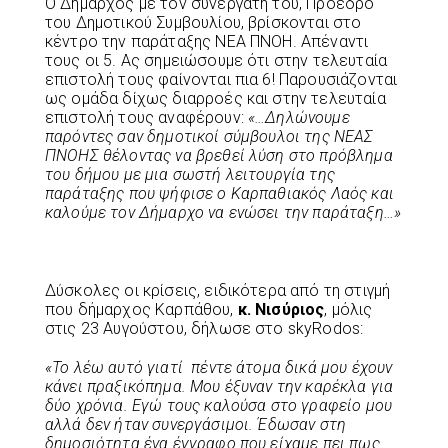
Ο Δήμαρχος με τον συνεργάτη του, Πρόεδρο
του Δημοτικού Συμβουλίου, βρίσκονται στο
κέντρο την παράταξης ΝΕΑ ΠΝΟΗ. Απέναντι
τους οι 5. Ας σημειώσουμε ότι στην τελευταία
επιστολή τους φαίνονται πια 6! Παρουσιάζονται
ως ομάδα δίχως διαρροές και στην τελευταία
επιστολή τους αναφέρουν:
«…Δηλώνουμε
παρόντες σαν δημοτικοί σύμβουλοι της ΝΕΑΣ
ΠΝΟΗΣ θέλοντας να βρεθεί λύση στο πρόβλημα
του δήμου με μια σωστή λειτουργία της
παράταξης που ψήφισε ο Καρπαθιακός Λαός και
καλούμε τον Δήμαρχο να ενώσει την παράταξη…»
Δύσκολες οι κρίσεις, ειδικότερα από τη στιγμή
που δήμαρχος Καρπάθου,
κ. Νισύριος
, μόλις
στις 23 Αυγούστου, δήλωσε στο skyRodos:
«Το λέω αυτό γιατί πέντε άτομα δικά μου έχουν
κάνει πραξικόπημα. Μου έξυναν την καρέκλα για
δύο χρόνια. Εγώ τους καλούσα στο γραφείο μου
αλλά δεν ήταν συνεργάσιμοι. Έδωσαν στη
δημοσιότητα ένα έγγραφο που είχαμε πει πως