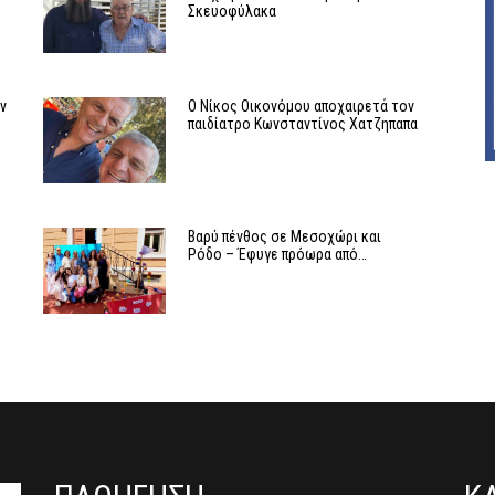
Σκευοφύλακα
ν
Ο Νίκος Οικονόμου αποχαιρετά τον
παιδίατρο Κωνσταντίνος Χατζηπαπα
Βαρύ πένθος σε Μεσοχώρι και
Ρόδο – Έφυγε πρόωρα από…