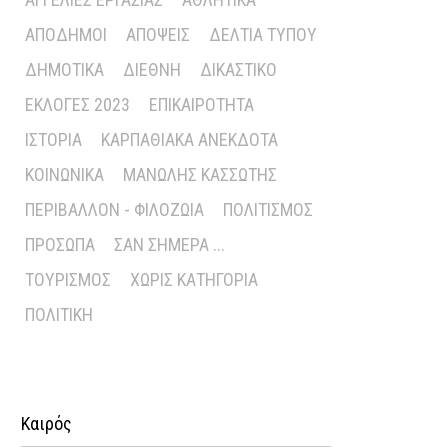
ΑΠΌΔΗΜΟΙ
ΑΠΌΨΕΙΣ
ΔΕΛΤΊΑ ΤΎΠΟΥ
ΔΗΜΟΤΙΚΆ
ΔΙΕΘΝΉ
ΔΙΚΑΣΤΙΚΌ
ΕΚΛΟΓΈΣ 2023
ΕΠΙΚΑΙΡΌΤΗΤΑ
ΙΣΤΟΡΊΑ
ΚΑΡΠΑΘΙΑΚΆ ΑΝΈΚΔΟΤΑ
ΚΟΙΝΩΝΙΚΆ
ΜΑΝΏΛΗΣ ΚΑΣΣΏΤΗΣ
ΠΕΡΙΒΆΛΛΟΝ - ΦΙΛΟΖΩΊΑ
ΠΟΛΙΤΙΣΜΌΣ
ΠΡΌΣΩΠΑ
ΣΑΝ ΣΉΜΕΡΑ ...
ΤΟΥΡΙΣΜΌΣ
ΧΩΡΊΣ ΚΑΤΗΓΟΡΊΑ
ΠΟΛΙΤΙΚΉ
Καιρός