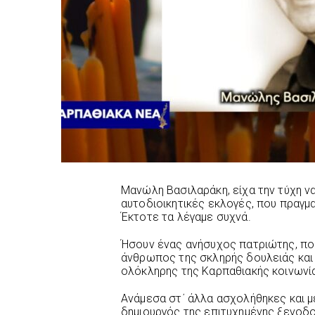
Μανώλη Βασιλαράκη, είχα την τύχη ν
αυτοδιοικητικές εκλογές, που πραγμα
Έκτοτε τα λέγαμε συχνά.
Ήσουν ένας ανήσυχος πατριώτης, που
άνθρωπος της σκληρής δουλειάς και τ
ολόκληρης της Καρπαθιακής κοινωνί
Ανάμεσα στ΄ άλλα ασχολήθηκες και μ
δημιουργός της επιτυχημένης ξενοδ