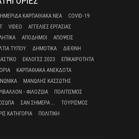
ΑΤΗΓΟΡΙΕΣ
 ΗΜΕΡΊΔΑ ΚΑΡΠΑΘΙΑΚΆ ΝΈΑ
COVID-19
T
VIDEO
ΑΓΓΕΛΊΕΣ ΕΡΓΑΣΊΑΣ
ΛΗΤΙΚΆ
ΑΠΌΔΗΜΟΙ
ΑΠΌΨΕΙΣ
ΛΤΊΑ ΤΎΠΟΥ
ΔΗΜΟΤΙΚΆ
ΔΙΕΘΝΉ
ΚΑΣΤΙΚΌ
ΕΚΛΟΓΈΣ 2023
ΕΠΙΚΑΙΡΌΤΗΤΑ
ΤΟΡΊΑ
ΚΑΡΠΑΘΙΑΚΆ ΑΝΈΚΔΟΤΑ
ΙΝΩΝΙΚΆ
ΜΑΝΏΛΗΣ ΚΑΣΣΏΤΗΣ
ΡΙΒΆΛΛΟΝ - ΦΙΛΟΖΩΊΑ
ΠΟΛΙΤΙΣΜΌΣ
ΌΣΩΠΑ
ΣΑΝ ΣΉΜΕΡΑ ...
ΤΟΥΡΙΣΜΌΣ
ΡΊΣ ΚΑΤΗΓΟΡΊΑ
ΠΟΛΙΤΙΚΉ