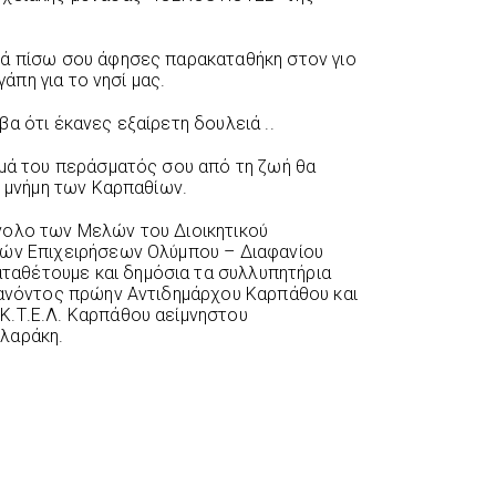
λά πίσω σου άφησες παρακαταθήκη στον γιο
γάπη για το νησί μας.
α ότι έκανες εξαίρετη δουλειά ..
ωμά του περάσματός σου από τη ζωή θα
η μνήμη των Καρπαθίων.
νολο των Μελών του Διοικητικού
κών Επιχειρήσεων Ολύμπου – Διαφανίου
αθέτουμε και δημόσια τα συλλυπητήρια
θανόντος πρώην Αντιδημάρχου Καρπάθου και
Κ.Τ.Ε.Λ. Καρπάθου αείμνηστου
λαράκη.