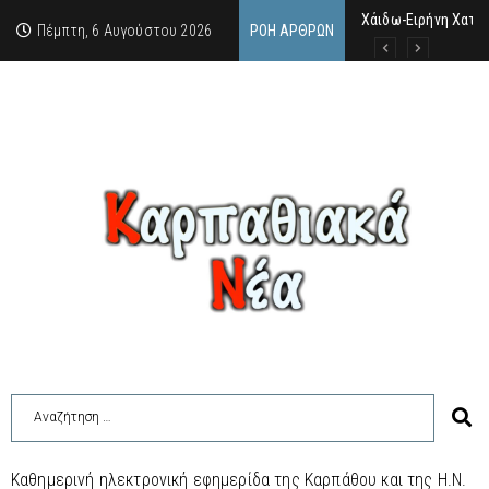
Χάιδω-Ειρήνη Χατζη
Στέφανος Γκίκας: “
Πέμπτη, 6 Αυγούστου 2026
ΡΟΉ ΆΡΘΡΩΝ
Καθημερινή ηλεκτρονική εφημερίδα της Καρπάθου και της Η.Ν.