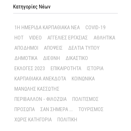
Κατηγορίες Νέων
1Η ΗΜΕΡΊΔΑ ΚΑΡΠΑΘΙΑΚΆ ΝΈΑ
COVID-19
HOT
VIDEO
ΑΓΓΕΛΊΕΣ ΕΡΓΑΣΊΑΣ
ΑΘΛΗΤΙΚΆ
ΑΠΌΔΗΜΟΙ
ΑΠΌΨΕΙΣ
ΔΕΛΤΊΑ ΤΎΠΟΥ
ΔΗΜΟΤΙΚΆ
ΔΙΕΘΝΉ
ΔΙΚΑΣΤΙΚΌ
ΕΚΛΟΓΈΣ 2023
ΕΠΙΚΑΙΡΌΤΗΤΑ
ΙΣΤΟΡΊΑ
ΚΑΡΠΑΘΙΑΚΆ ΑΝΈΚΔΟΤΑ
ΚΟΙΝΩΝΙΚΆ
ΜΑΝΏΛΗΣ ΚΑΣΣΏΤΗΣ
ΠΕΡΙΒΆΛΛΟΝ - ΦΙΛΟΖΩΊΑ
ΠΟΛΙΤΙΣΜΌΣ
ΠΡΌΣΩΠΑ
ΣΑΝ ΣΉΜΕΡΑ ...
ΤΟΥΡΙΣΜΌΣ
ΧΩΡΊΣ ΚΑΤΗΓΟΡΊΑ
ΠΟΛΙΤΙΚΉ