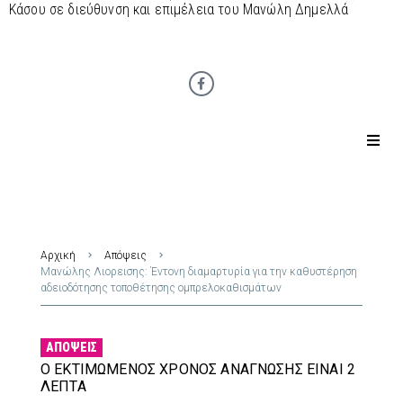
Κάσου σε διεύθυνση και επιμέλεια του Μανώλη Δημελλά
Αρχική
Απόψεις
Μανώλης Λιορεισης: Έντονη διαμαρτυρία για την καθυστέρηση
αδειοδότησης τοποθέτησης ομπρελοκαθισμάτων
ΑΠΌΨΕΙΣ
Ο ΕΚΤΙΜΏΜΕΝΟΣ ΧΡΌΝΟΣ ΑΝΆΓΝΩΣΗΣ ΕΊΝΑΙ 2
ΛΕΠΤΆ