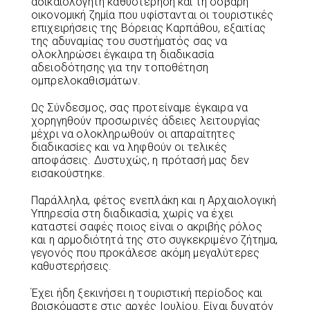
αδικαιολόγητη καθυστέρηση και τη σοβαρή
οικονομική ζημία που υφίστανται οι τουριστικές
επιχειρήσεις της Βόρειας Καρπάθου, εξαιτίας
της αδυναμίας του συστήματός σας να
ολοκληρώσει έγκαιρα τη διαδικασία
αδειοδότησης για την τοποθέτηση
ομπρελοκαθισμάτων.
Ως Σύνδεσμος, σας προτείναμε έγκαιρα να
χορηγηθούν προσωρινές άδειες λειτουργίας
μέχρι να ολοκληρωθούν οι απαραίτητες
διαδικασίες και να ληφθούν οι τελικές
αποφάσεις. Δυστυχώς, η πρότασή μας δεν
εισακούστηκε.
Παράλληλα, φέτος ενεπλάκη και η Αρχαιολογική
Υπηρεσία στη διαδικασία, χωρίς να έχει
καταστεί σαφές ποιος είναι ο ακριβής ρόλος
και η αρμοδιότητά της στο συγκεκριμένο ζήτημα,
γεγονός που προκάλεσε ακόμη μεγαλύτερες
καθυστερήσεις.
Έχει ήδη ξεκινήσει η τουριστική περίοδος και
βρισκόμαστε στις αρχές Ιουλίου. Είναι δυνατόν