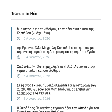
Τελευταία Νέα
Μια ιστορία για τη «Μοίρα», το νησάκι ανατολικά της
Καρπάθου (κι όχι μόνο)
5 Αυγούστου, 2026
Δρ. Εμμανουέλλα Μαγριπλή: Καρπαθιά επιστήμονας με
σημαντική πορεία στη Διατροφή και τη Δημόσια Υγεία
5 Αυγούστου, 2026
Χάιδω-Ειρήνη Χατζημιχάλη: Ένα «Ταξίδι Αυτογνωσίας»
γεμάτο τόλμη και συναίσθημα
5 Αυγούστου, 2026
Στέφανος Γκίκας: “Ομαλά εξελίσσεται η καταβολή των
23.200.000 € μέσω του Μετ. Ισοδυνάμου Επιβατών”
Κάρπαθος: 174.433,90 €
5 Αυγούστου, 2026
Ο Θεοδόσης Πελεγρίνης παρουσιάζει την «Απολογία του
Σωκράτη» στο Θέατρο Μπέλλος