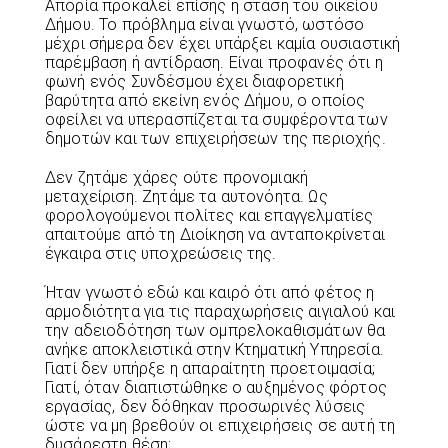
Απορία προκαλεί επίσης η στάση του οικείου
Δήμου. Το πρόβλημα είναι γνωστό, ωστόσο
μέχρι σήμερα δεν έχει υπάρξει καμία ουσιαστική
παρέμβαση ή αντίδραση. Είναι προφανές ότι η
φωνή ενός Συνδέσμου έχει διαφορετική
βαρύτητα από εκείνη ενός Δήμου, ο οποίος
οφείλει να υπερασπίζεται τα συμφέροντα των
δημοτών και των επιχειρήσεων της περιοχής.
Δεν ζητάμε χάρες ούτε προνομιακή
μεταχείριση. Ζητάμε τα αυτονόητα. Ως
φορολογούμενοι πολίτες και επαγγελματίες
απαιτούμε από τη Διοίκηση να ανταποκρίνεται
έγκαιρα στις υποχρεώσεις της.
Ήταν γνωστό εδώ και καιρό ότι από φέτος η
αρμοδιότητα για τις παραχωρήσεις αιγιαλού και
την αδειοδότηση των ομπρελοκαθισμάτων θα
ανήκε αποκλειστικά στην Κτηματική Υπηρεσία.
Γιατί δεν υπήρξε η απαραίτητη προετοιμασία;
Γιατί, όταν διαπιστώθηκε ο αυξημένος φόρτος
εργασίας, δεν δόθηκαν προσωρινές λύσεις
ώστε να μη βρεθούν οι επιχειρήσεις σε αυτή τη
δυσάρεστη θέση;