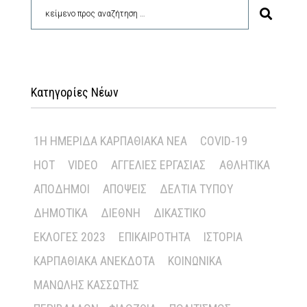
Κατηγορίες Νέων
1Η ΗΜΕΡΊΔΑ ΚΑΡΠΑΘΙΑΚΆ ΝΈΑ
COVID-19
HOT
VIDEO
ΑΓΓΕΛΊΕΣ ΕΡΓΑΣΊΑΣ
ΑΘΛΗΤΙΚΆ
ΑΠΌΔΗΜΟΙ
ΑΠΌΨΕΙΣ
ΔΕΛΤΊΑ ΤΎΠΟΥ
ΔΗΜΟΤΙΚΆ
ΔΙΕΘΝΉ
ΔΙΚΑΣΤΙΚΌ
ΕΚΛΟΓΈΣ 2023
ΕΠΙΚΑΙΡΌΤΗΤΑ
ΙΣΤΟΡΊΑ
ΚΑΡΠΑΘΙΑΚΆ ΑΝΈΚΔΟΤΑ
ΚΟΙΝΩΝΙΚΆ
ΜΑΝΏΛΗΣ ΚΑΣΣΏΤΗΣ