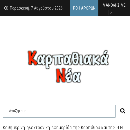
MΑΝΟΛΗΣ ΜΕΛΑΣ
ΕΚΔΗΛΩΣΗ ΤΙΜΗ
Κάθε καλοκαίρι 
Παρασκευή, 7 Αυγούστου 2026
ΡΟΉ ΆΡΘΡΩΝ
Καθημερινή ηλεκτρονική εφημερίδα της Καρπάθου και της Η.Ν.