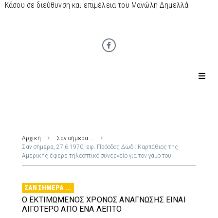
Κάσου σε διεύθυνση και επιμέλεια του Μανώλη Δημελλά
Αρχική
Σαν σήμερα ...
Σαν σήμερα, 27.6.1970, εφ. Πρόοδος Δωδ.: Καρπάθιος της
Αμερικής έφερε τηλεοπτικό συνεργείο για τον γάμο του
ΣΑΝ ΣΉΜΕΡΑ ...
Ο ΕΚΤΙΜΏΜΕΝΟΣ ΧΡΌΝΟΣ ΑΝΆΓΝΩΣΗΣ ΕΊΝΑΙ
ΛΙΓΌΤΕΡΟ ΑΠΌ ΈΝΑ ΛΕΠΤΌ