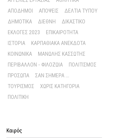
ΑΠΌΔΗΜΟΙ
ΑΠΌΨΕΙΣ
ΔΕΛΤΊΑ ΤΎΠΟΥ
ΔΗΜΟΤΙΚΆ
ΔΙΕΘΝΉ
ΔΙΚΑΣΤΙΚΌ
ΕΚΛΟΓΈΣ 2023
ΕΠΙΚΑΙΡΌΤΗΤΑ
ΙΣΤΟΡΊΑ
ΚΑΡΠΑΘΙΑΚΆ ΑΝΈΚΔΟΤΑ
ΚΟΙΝΩΝΙΚΆ
ΜΑΝΏΛΗΣ ΚΑΣΣΏΤΗΣ
ΠΕΡΙΒΆΛΛΟΝ - ΦΙΛΟΖΩΊΑ
ΠΟΛΙΤΙΣΜΌΣ
ΠΡΌΣΩΠΑ
ΣΑΝ ΣΉΜΕΡΑ ...
ΤΟΥΡΙΣΜΌΣ
ΧΩΡΊΣ ΚΑΤΗΓΟΡΊΑ
ΠΟΛΙΤΙΚΉ
Καιρός