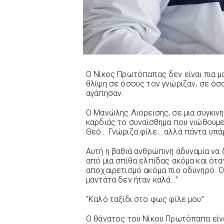
Ο Νίκος Πρωτόπαπας δεν είναι πια μα
θλίψη σε όσους τον γνώριζαν, σε όσ
αγάπησαν.
Ο Μανώλης Λιορεισης, σε μια συγκιν
καρδιάς το συναίσθημα που νιώθουμε
Θεό… Γνώριζα φίλε… αλλά πάντα υπάρ
Αυτή η βαθιά ανθρώπινη αδυναμία να
από μια σπίθα ελπίδας ακόμα και όταν
αποχαιρετισμό ακόμα πιο οδυνηρό. Ό
μαντάτα δεν ήταν καλά…”
“Καλό ταξίδι στο φως φίλε μου”
Ο θάνατος του Νίκου Πρωτόπαπα είνα