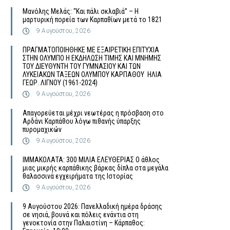
Μανόλης Μελάς: “Και πάλι σκλαβιά” – Η
μαρτυρική πορεία των Καρπαθίων μετά το 1821
9 Αυγούστου, 2026
ΠΡΑΓΜΑΤΟΠΟΙΗΘΗΚΕ ΜΕ ΕΞΑΙΡΕΤΙΚΗ ΕΠΙΤΥΧΙΑ
ΣΤΗΝ ΟΛΥΜΠΟ Η ΕΚΔΗΛΩΣΗ ΤΙΜΗΣ ΚΑΙ ΜΝΗΜΗΣ
ΤΟΥ ΔΙΕΥΘΥΝΤΗ ΤΟΥ ΓΥΜΝΑΣΙΟΥ ΚΑΙ ΤΩΝ
ΛΥΚΕΙΑΚΩΝ ΤΑΞΕΩΝ ΟΛΥΜΠΟΥ ΚΑΡΠΑΘΟΥ ΗΛΙΑ
ΓΕΩΡ. ΛΙΓΝΟΥ (1961-2024)
9 Αυγούστου, 2026
Απαγορεύεται μέχρι νεωτέρας η πρόσβαση στο
Αρδάνι Καρπάθου λόγω πιθανής ύπαρξης
πυρομαχικών
9 Αυγούστου, 2026
ΙΜΜΑΚΟΛΑΤΑ: 300 ΜΙΛΙΑ ΕΛΕΥΘΕΡΙΑΣ Ο άθλος
μιας μικρής καρπάθικης βάρκας δίπλα στα μεγάλα
θαλασσινά εγχειρήματα της Ιστορίας
9 Αυγούστου, 2026
9 Αυγούστου 2026: Πανελλαδική ημέρα δράσης
σε νησιά, βουνά και πόλεις ενάντια στη
γενοκτονία στην Παλαιστίνη – Κάρπαθος: