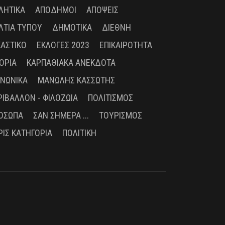
ΛΗΤΙΚΆ
ΑΠΌΔΗΜΟΙ
ΑΠΌΨΕΙΣ
ΛΤΊΑ ΤΎΠΟΥ
ΔΗΜΟΤΙΚΆ
ΔΙΕΘΝΉ
ΚΑΣΤΙΚΌ
ΕΚΛΟΓΈΣ 2023
ΕΠΙΚΑΙΡΌΤΗΤΑ
ΤΟΡΊΑ
ΚΑΡΠΑΘΙΑΚΆ ΑΝΈΚΔΟΤΑ
ΙΝΩΝΙΚΆ
ΜΑΝΏΛΗΣ ΚΑΣΣΏΤΗΣ
ΡΙΒΆΛΛΟΝ - ΦΙΛΟΖΩΊΑ
ΠΟΛΙΤΙΣΜΌΣ
ΌΣΩΠΑ
ΣΑΝ ΣΉΜΕΡΑ ...
ΤΟΥΡΙΣΜΌΣ
ΡΊΣ ΚΑΤΗΓΟΡΊΑ
ΠΟΛΙΤΙΚΉ