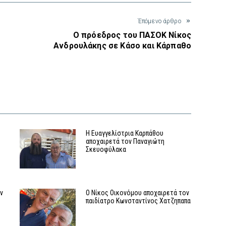
Έπόμενο άρθρο
Ο πρόεδρος του ΠΑΣΟΚ Νίκος
Ανδρουλάκης σε Κάσο και Κάρπαθο
Η Ευαγγελίστρια Καρπάθου
αποχαιρετά τον Παναγιώτη
Σκευοφύλακα
ν
Ο Νίκος Οικονόμου αποχαιρετά τον
παιδίατρο Κωνσταντίνος Χατζηπαπα