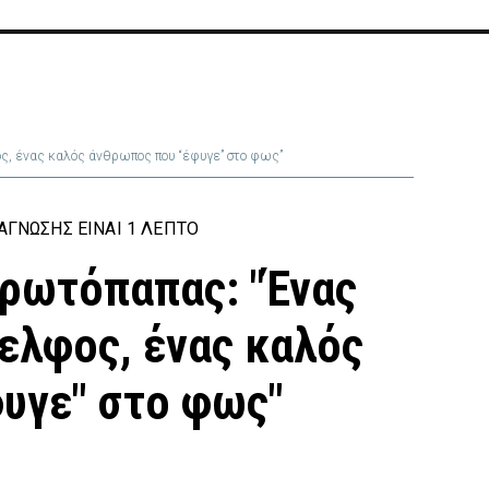
ος, ένας καλός άνθρωπος που “έφυγε” στο φως”
ΓΝΩΣΗΣ ΕΊΝΑΙ 1 ΛΕΠΤΌ
Πρωτόπαπας: "Ένας
δελφος, ένας καλός
υγε" στο φως"