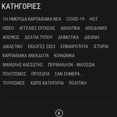
ΚΑΤΗΓΟΡΙΕΣ
1Η ΗΜΕΡΊΔΑ ΚΑΡΠΑΘΙΑΚΆ ΝΈΑ
COVID-19
HOT
VIDEO
ΑΓΓΕΛΊΕΣ ΕΡΓΑΣΊΑΣ
ΑΘΛΗΤΙΚΆ
ΑΠΌΔΗΜΟΙ
ΑΠΌΨΕΙΣ
ΔΕΛΤΊΑ ΤΎΠΟΥ
ΔΗΜΟΤΙΚΆ
ΔΙΕΘΝΉ
ΔΙΚΑΣΤΙΚΌ
ΕΚΛΟΓΈΣ 2023
ΕΠΙΚΑΙΡΌΤΗΤΑ
ΙΣΤΟΡΊΑ
ΚΑΡΠΑΘΙΑΚΆ ΑΝΈΚΔΟΤΑ
ΚΟΙΝΩΝΙΚΆ
ΜΑΝΏΛΗΣ ΚΑΣΣΏΤΗΣ
ΠΕΡΙΒΆΛΛΟΝ - ΦΙΛΟΖΩΊΑ
ΠΟΛΙΤΙΣΜΌΣ
ΠΡΌΣΩΠΑ
ΣΑΝ ΣΉΜΕΡΑ ...
ΤΟΥΡΙΣΜΌΣ
ΧΩΡΊΣ ΚΑΤΗΓΟΡΊΑ
ΠΟΛΙΤΙΚΉ