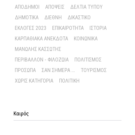
ΑΠΌΔΗΜΟΙ
ΑΠΌΨΕΙΣ
ΔΕΛΤΊΑ ΤΎΠΟΥ
ΔΗΜΟΤΙΚΆ
ΔΙΕΘΝΉ
ΔΙΚΑΣΤΙΚΌ
ΕΚΛΟΓΈΣ 2023
ΕΠΙΚΑΙΡΌΤΗΤΑ
ΙΣΤΟΡΊΑ
ΚΑΡΠΑΘΙΑΚΆ ΑΝΈΚΔΟΤΑ
ΚΟΙΝΩΝΙΚΆ
ΜΑΝΏΛΗΣ ΚΑΣΣΏΤΗΣ
ΠΕΡΙΒΆΛΛΟΝ - ΦΙΛΟΖΩΊΑ
ΠΟΛΙΤΙΣΜΌΣ
ΠΡΌΣΩΠΑ
ΣΑΝ ΣΉΜΕΡΑ ...
ΤΟΥΡΙΣΜΌΣ
ΧΩΡΊΣ ΚΑΤΗΓΟΡΊΑ
ΠΟΛΙΤΙΚΉ
Καιρός