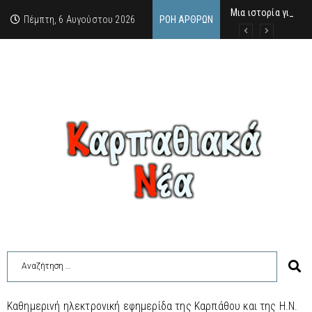
Μια ιστορία για τ
Δρ. Εμμανουέλλα Μα
Χάιδω-Ειρήνη Χατζη
Πέμπτη, 6 Αυγούστου 2026
ΡΟΉ ΆΡΘΡΩΝ
Καθημερινή ηλεκτρονική εφημερίδα της Καρπάθου και της Η.Ν.