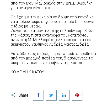
απο τον Μαν. Μαγιορκίνο στην Δημ.Βιβλιοθήκη
για τον μήνα Αύγουστο.
Θα έχουμε την ευκαιρία να δούμε από κοντά και
να απολαύσουμε έργα του, τα οποία δημιουργεί
ο ίδιος με μεράκι.
Ζωγράφος και μοντελιστής παλαιών καραβιών
της Κάσου, πιστά αντίγραφα του καπετάνιου
αγωνιστή Μ. Μαλλιαράκη ,αλλά και σκαριά του
αείμνηστου ναυπηγού Ανδρέα Μαστρανδρέα.
Αυτοδίδακτος ο ίδιος, πήρε το πρώτο ερέθισμα
από τον μαραγκό πατέρα του, διασώζοντας το
σκαρί των παλαιών καραβιών της Κάσου.
ΚΟ.ΔΕ.ΔΗ.Κ ΚΑΣΟΥ
Facebook
Twitter
LinkedIn
Pinterest
Share