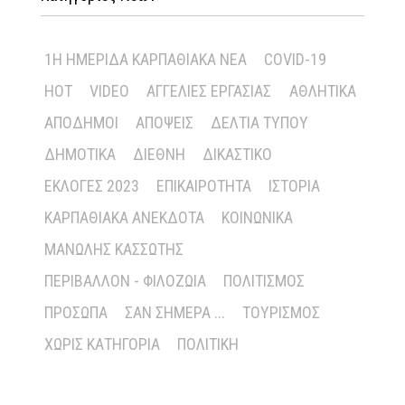
1Η ΗΜΕΡΊΔΑ ΚΑΡΠΑΘΙΑΚΆ ΝΈΑ
COVID-19
HOT
VIDEO
ΑΓΓΕΛΊΕΣ ΕΡΓΑΣΊΑΣ
ΑΘΛΗΤΙΚΆ
ΑΠΌΔΗΜΟΙ
ΑΠΌΨΕΙΣ
ΔΕΛΤΊΑ ΤΎΠΟΥ
ΔΗΜΟΤΙΚΆ
ΔΙΕΘΝΉ
ΔΙΚΑΣΤΙΚΌ
ΕΚΛΟΓΈΣ 2023
ΕΠΙΚΑΙΡΌΤΗΤΑ
ΙΣΤΟΡΊΑ
ΚΑΡΠΑΘΙΑΚΆ ΑΝΈΚΔΟΤΑ
ΚΟΙΝΩΝΙΚΆ
ΜΑΝΏΛΗΣ ΚΑΣΣΏΤΗΣ
ΠΕΡΙΒΆΛΛΟΝ - ΦΙΛΟΖΩΊΑ
ΠΟΛΙΤΙΣΜΌΣ
ΠΡΌΣΩΠΑ
ΣΑΝ ΣΉΜΕΡΑ ...
ΤΟΥΡΙΣΜΌΣ
ΧΩΡΊΣ ΚΑΤΗΓΟΡΊΑ
ΠΟΛΙΤΙΚΉ