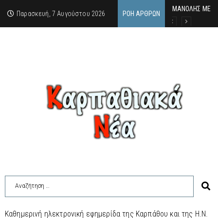
MΑΝΟΛΗΣ ΜΕΛΑ
ΕΚΔΗΛΩΣΗ ΤΙΜΗ
Κάθε καλοκαίρι 
Παρασκευή, 7 Αυγούστου 2026
ΡΟΉ ΆΡΘΡΩΝ
Καθημερινή ηλεκτρονική εφημερίδα της Καρπάθου και της Η.Ν.