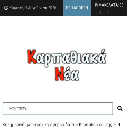
ΙΜΜΑΚΟΛΑΤΑ: 300 
9 Αυγούστου 2026:
Μιχαέλα Σαρρή: Σ
Κυριακή, 9 Αυγούστου 2026
ΡΟΉ ΆΡΘΡΩΝ
Καθημερινή ηλεκτρονική εφημερίδα της Καρπάθου και της Η.Ν.