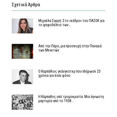
Σχετικά Άρθρα
Μιχαέλα Σαρρή: Στο «κάδρο» του ΠΑΣΟΚ για
το ψηφοδέλτιο των…
Από την Πάρο, μια προσευχή στην Παναγιά
των Μενετών
Ο Καρπάθιος γκάνγκστερ που πλήρωσε 23
χρόνια για έναν φόνο
Η Κάρπαθος υπό τρομοκρατία: Μια άγνωστη
μαρτυρία από το 1938…