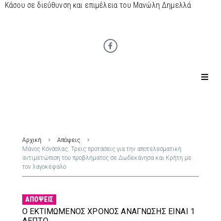
Κάσου σε διεύθυνση και επιμέλεια του Μανώλη Δημελλά
Αρχική
Απόψεις
Μάνος Κόνσολας: Τρεις προτάσεις για την αποτελεσματική
αντιμετώπιση του προβλήματος σε Δωδεκάνησα και Κρήτη με
τον λαγοκέφαλο
ΑΠΌΨΕΙΣ
Ο ΕΚΤΙΜΏΜΕΝΟΣ ΧΡΌΝΟΣ ΑΝΆΓΝΩΣΗΣ ΕΊΝΑΙ 1
ΛΕΠΤΌ