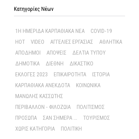
Κατηγορίες Νέων
1Η ΗΜΕΡΊΔΑ ΚΑΡΠΑΘΙΑΚΆ ΝΈΑ
COVID-19
HOT
VIDEO
ΑΓΓΕΛΊΕΣ ΕΡΓΑΣΊΑΣ
ΑΘΛΗΤΙΚΆ
ΑΠΌΔΗΜΟΙ
ΑΠΌΨΕΙΣ
ΔΕΛΤΊΑ ΤΎΠΟΥ
ΔΗΜΟΤΙΚΆ
ΔΙΕΘΝΉ
ΔΙΚΑΣΤΙΚΌ
ΕΚΛΟΓΈΣ 2023
ΕΠΙΚΑΙΡΌΤΗΤΑ
ΙΣΤΟΡΊΑ
ΚΑΡΠΑΘΙΑΚΆ ΑΝΈΚΔΟΤΑ
ΚΟΙΝΩΝΙΚΆ
ΜΑΝΏΛΗΣ ΚΑΣΣΏΤΗΣ
ΠΕΡΙΒΆΛΛΟΝ - ΦΙΛΟΖΩΊΑ
ΠΟΛΙΤΙΣΜΌΣ
ΠΡΌΣΩΠΑ
ΣΑΝ ΣΉΜΕΡΑ ...
ΤΟΥΡΙΣΜΌΣ
ΧΩΡΊΣ ΚΑΤΗΓΟΡΊΑ
ΠΟΛΙΤΙΚΉ