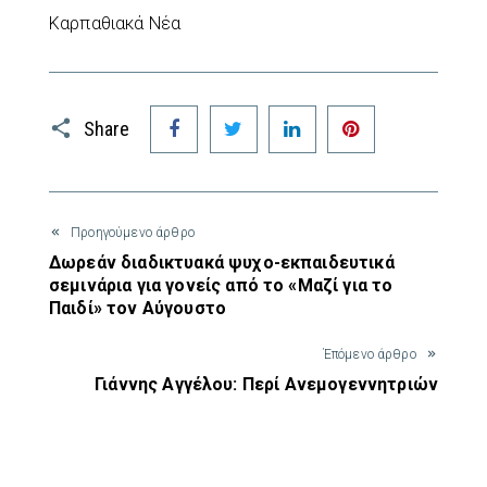
Καρπαθιακά Νέα
Facebook
Twitter
LinkedIn
Pinterest
Share
Προηγούμενο άρθρο
Δωρεάν διαδικτυακά ψυχο-εκπαιδευτικά
σεμινάρια για γονείς από το «Μαζί για το
Παιδί» τον Αύγουστο
Έπόμενο άρθρο
Γιάννης Αγγέλου: Περί Ανεμογεννητριών