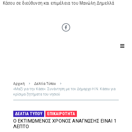
Κάσου σε διεύθυνση και επιμέλεια του Μανώλη Δημελλά
Αρχική
Δελτία Τύπου
«Μαζί για την Κάσο»: Συνάντηση με τον Δήμαρχο Η.Ν. Κάσου για
κρίσιμα ζητήματα του νησιού
ΔΕΛΤΊΑ ΤΎΠΟΥ
ΕΠΙΚΑΙΡΌΤΗΤΑ
Ο ΕΚΤΙΜΏΜΕΝΟΣ ΧΡΌΝΟΣ ΑΝΆΓΝΩΣΗΣ ΕΊΝΑΙ 1
ΛΕΠΤΌ