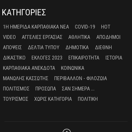
ΚΑΤΗΓΟΡΙΕΣ
1Η ΗΜΕΡΊΔΑ ΚΑΡΠΑΘΙΑΚΆ ΝΈΑ
COVID-19
HOT
VIDEO
ΑΓΓΕΛΊΕΣ ΕΡΓΑΣΊΑΣ
ΑΘΛΗΤΙΚΆ
ΑΠΌΔΗΜΟΙ
ΑΠΌΨΕΙΣ
ΔΕΛΤΊΑ ΤΎΠΟΥ
ΔΗΜΟΤΙΚΆ
ΔΙΕΘΝΉ
ΔΙΚΑΣΤΙΚΌ
ΕΚΛΟΓΈΣ 2023
ΕΠΙΚΑΙΡΌΤΗΤΑ
ΙΣΤΟΡΊΑ
ΚΑΡΠΑΘΙΑΚΆ ΑΝΈΚΔΟΤΑ
ΚΟΙΝΩΝΙΚΆ
ΜΑΝΏΛΗΣ ΚΑΣΣΏΤΗΣ
ΠΕΡΙΒΆΛΛΟΝ - ΦΙΛΟΖΩΊΑ
ΠΟΛΙΤΙΣΜΌΣ
ΠΡΌΣΩΠΑ
ΣΑΝ ΣΉΜΕΡΑ ...
ΤΟΥΡΙΣΜΌΣ
ΧΩΡΊΣ ΚΑΤΗΓΟΡΊΑ
ΠΟΛΙΤΙΚΉ