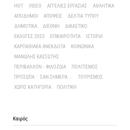
HOT
VIDEO
ΑΓΓΕΛΊΕΣ ΕΡΓΑΣΊΑΣ
ΑΘΛΗΤΙΚΆ
ΑΠΌΔΗΜΟΙ
ΑΠΌΨΕΙΣ
ΔΕΛΤΊΑ ΤΎΠΟΥ
ΔΗΜΟΤΙΚΆ
ΔΙΕΘΝΉ
ΔΙΚΑΣΤΙΚΌ
ΕΚΛΟΓΈΣ 2023
ΕΠΙΚΑΙΡΌΤΗΤΑ
ΙΣΤΟΡΊΑ
ΚΑΡΠΑΘΙΑΚΆ ΑΝΈΚΔΟΤΑ
ΚΟΙΝΩΝΙΚΆ
ΜΑΝΏΛΗΣ ΚΑΣΣΏΤΗΣ
ΠΕΡΙΒΆΛΛΟΝ - ΦΙΛΟΖΩΊΑ
ΠΟΛΙΤΙΣΜΌΣ
ΠΡΌΣΩΠΑ
ΣΑΝ ΣΉΜΕΡΑ ...
ΤΟΥΡΙΣΜΌΣ
ΧΩΡΊΣ ΚΑΤΗΓΟΡΊΑ
ΠΟΛΙΤΙΚΉ
Καιρός