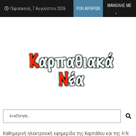
MΑΝΟΛΗΣ ΜΕΛΑΣ
ΕΚΔΗΛΩΣΗ ΤΙΜΗ
Κάθε καλοκαίρι 
Παρασκευή, 7 Αυγούστου 2026
ΡΟΉ ΆΡΘΡΩΝ
Καθημερινή ηλεκτρονική εφημερίδα της Καρπάθου και της Η.Ν.