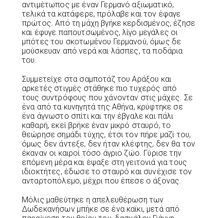
αντιμέτωπος με έναν Γερμανό αξιωματικό,
τελικά τα κατάφερε, πρόλαβε και τον έφαγε
πρώτος. Από τη μάχη βγήκε κερδισμένος, έζησε
και έφυγε παπουτσωμένος, λίγο μεγάλες οι
μπότες του σκοτωμένου Γερμανού, όμως δε
μούσκευαν από νερά και λάσπες, τα ποδάρια
του.
Συμμετείχε στα σαμποτάζ του Αράξου και
αρκετές στιγμές στάθηκε πιο τυχερός από
τους συντρόφους που χάνονταν στις μάχες. Σε
ένα από τα κυνηγητά της Αθήνα, κρύφτηκε σε
ένα άγνωστο σπίτι και την έβγαλε και πάλι
καθαρή, εκεί βρήκε έναν μικρό σταυρό, το
θεώρησε σημάδι τύχης, έτσι τον πήρε μαζί του,
όμως δεν άντεξε, δεν ήταν κλέφτης, δεν θα τον
έκαναν οι καιροί τόσο άγριο ζώο. Γύρισε την
επόμενη μέρα και έψαξε στη γειτονιά για τους
ιδιοκτήτες, έδωσε το σταυρό και συνέχισε τον
ανταρτοπόλεμο, μέχρι που έπεσε ο άξονας.
Μόλις μαθεύτηκε η απελευθέρωση των
Δωδεκανήσων μπήκε σε ένα καϊκι, μετά από