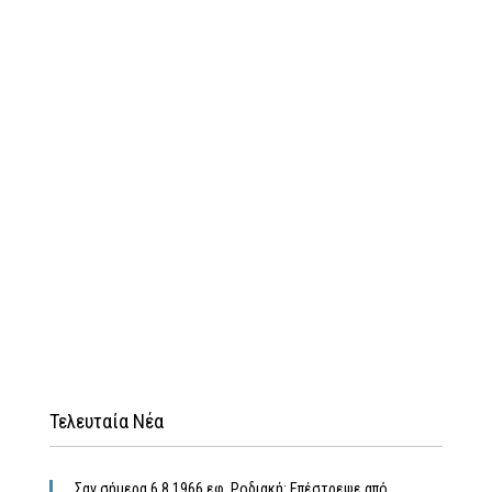
Τελευταία Νέα
Σαν σήμερα 6.8.1966 εφ. Ροδιακή: Επέστρεψε από