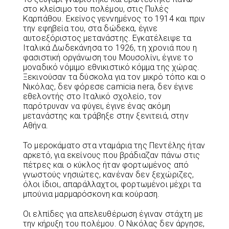
στο κλείσιμο του πολέμου, στις Πυλές
Καρπάθου. Εκείνος γεννημένος το 1914 και πριν
την εφηβεία του, στα δώδεκα, έγινε
αυτοεξόριστος μετανάστης. Εγκατέλειψε τα
Ιταλικά Δωδεκάνησα το 1926, τη χρονιά που η
φασιστική οργάνωση του Μουσολίνι, έγινε το
μοναδικό νόμιμο εθνικιστικό κόμμα της χώρας.
Ξεκινούσαν τα δύσκολα για τον μικρό τόπο και ο
Νικόλας, δεν φόρεσε camicia nera, δεν έγινε
εθελοντής στο Ιταλικό σχολείο, τον
παρότρυναν να φύγει, έγινε ένας ακόμη
μετανάστης και τράβηξε στην ξενιτειά, στην
Αθήνα.
Το μεροκάματο στα νταμάρια της Πεντέλης ήταν
αρκετό, για εκείνους που βράδιαζαν πάνω στις
πέτρες και ο κύκλος ήταν φορτωμένος από
γνωστούς νησιώτες, κανέναν δεν ξεχώριζες,
όλοι ίδιοι, απαράλλαχτοι, φορτωμένοι μέχρι τα
μπούνια μαρμαρόσκονη και κούραση.
Οι ελπίδες για απελευθέρωση έγιναν στάχτη με
την κήρυξη του πολέμου. Ο Νικόλας δεν άργησε,