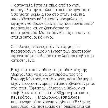
Η αστυνομία έστειλε σήμα από το νησί,
παράγγειλε την απόλυση του στον εργοδότη.
Όσο για τη φαμίλια του στο σπίτι, εκεί πια
μπαινόβγαιναν κάθε μέρα χωροφύλακες,
έψαχναν να βρούν αριστερές “κομμουνιστικές”
παρανομίες και να ξεκινήσουν τα
παρατράγουδα. Μωρέ, δεν θα μας πάρουν τα
σπίτια αυτοί οι κόκκινοι!
Οι εκλογές εκείνες ήταν ένα όργιο, μια
παραφροσύνη, αφού η ένωση των αριστερών
έφερνε κάποια ελπίδα στον λαό και φόβο στο
κατεστημένο.
Έτυχε και ο κουνιάδος του, ο αδελφός της
Μαριγούλας, να είναι αντιπρόσωπος της
Ένωσης Κέντρου, για το χωριό, και κάθε μέρα
είχαν τους αστυνόμους να μπανοβγαίνουν μέσα
στο σπίτι. Έφτασαν μάλιστα να θέλουν να
τραβήξουν στο τμήμα την 83χρονη κατάκοιτη
πεθερά του.
Η Μαριγούλα ξεσπάθωσε,
περιμέναμε τόσα χρόνια να γίνουμε Έλληνες,
ελεύθεροι και πιστεύαμε στη δημοκρατία και