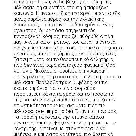
στην αρχή δειλά, να διαβάζει για τη ζωή της
μέλισσας, τη συνεπήρε ετούτη η παράξενη
κοινωνία. Η άγνωστη ζωή της εργάτριας, που ζει
μόλις σαράντα μέρες και της εκλεκτικής
βασίλισσας, που φτάνει τα δύο χρόνια. Ένας
άγνωστος, όμως τόσο σαγηνευτικός,
παντόξενος κόσμος, που ζει αθόρυβα δίπλα
μας. Ακόμα και ο τρόπος, που αυτά τα έντομα
αναγνωρίζουν και χαιρετούν τα υπόλοιπα ζώα, ο
σεβασμός μα και ο ζόρικος εκνευρισμός τους.
Τα τσιμπίματα και το θεραπευτικό δηλητήριο,
που δεν είναι παρά ένα ισχυρό φάρμακο. Όσο
λοπόν ο Νικόλας απουσίαζε στην Αμερική,
εκείνη όλο και περισσότερο, έμπλεκε μέσα στα
μελίσσια. Παρέλαβε τρεις κυψέλες και τις
έκαμε σαράντα! Και σπάνια φορούσε
προστατευτικά για τα χέρια και το πρόσωπο
της, καταλάβαινε, ένιωθε το φόβο, μύριζε την
επιθετικότητα τους και αντιμετώπιζε τις
μέλισσες σαν μικρά παιδιά. Όταν πια πονούσε,
τα πόδια ή τα γόνατα της, έπιανε κάποια
εργάτρια, και την έβαζε να την τσιμπίσει με το
κεντρί της. Μπαίνουμε στον πειρασμό να
μιλήσουμε και για το καλύτερο, πιο θρεπτικό