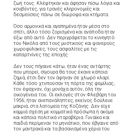
ζωή τους. Κλέφτηκαν και άφησαν πίσω λόγια και
κουβέντες, για τρανές κληρονομιές και
δεσμεύσεις πάνω σε διώροφα και κτήματα.
Όσο αρμονικά και αγαπημένα ήταν μέσα στο
σπίτι, άλλο τόσο ζορισμένα και ανάποδα ήταν
έξω από αυτό. Δεν περιγράφεται το κυνηγητό
του Νικόλα από τους μυστικούς και φανερούς
χωροφύλακες, τους ασφαλίτες με τις
καπαρτνίνες της εποχής.
Δεν τους πήγαινε κάτω, ήταν ένας αντάρτης
που μπορεί, σίγουρα θα τους έκανε κάποια
ζημιά, έτσι δεν τον άφηναν σε χλωρό κλαρί.
Κάθε τόσο χτυπούσαν τη πόρτα της φαμίλιας,
τον έψαχναν, όχι μονάχα αυτόν, όλη την
οικογένεια του. Οι εκλογές στον Φλεβάρη του
1956, ήταν ανεπανάληπτες, εκείνος δούλευε
μακριά, στα λατομεία της Κοζάνης. Δεν είχε
καμμιά σχέση με κομματικά πρόσωπα ή ακόμα
και κάποια πολιτικά νταραβέρια. Γυναίκα και
παιδιά περίμεναν το μηνιάτικο, που έβγαινε από
τον μαντρακά και τα βασανισμένα χέρια του.