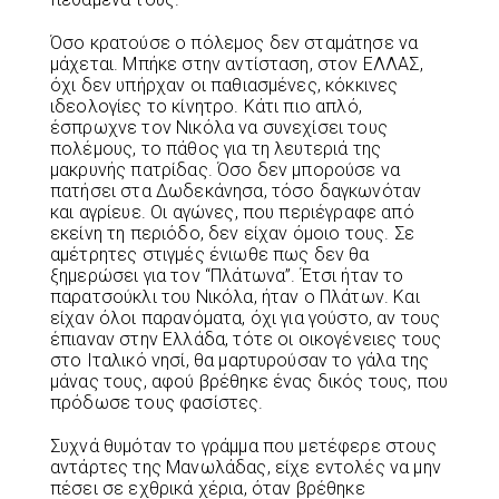
Όσο κρατούσε ο πόλεμος δεν σταμάτησε να
μάχεται. Μπήκε στην αντίσταση, στον ΕΛΛΑΣ,
όχι δεν υπήρχαν οι παθιασμένες, κόκκινες
ιδεολογίες το κίνητρο. Κάτι πιο απλό,
έσπρωχνε τον Νικόλα να συνεχίσει τους
πολέμους, το πάθος για τη λευτεριά της
μακρυνής πατρίδας. Όσο δεν μπορούσε να
πατήσει στα Δωδεκάνησα, τόσο δαγκωνόταν
και αγρίευε. Οι αγώνες, που περιέγραφε από
εκείνη τη περιόδο, δεν είχαν όμοιο τους. Σε
αμέτρητες στιγμές ένιωθε πως δεν θα
ξημερώσει για τον “Πλάτωνα”. Έτσι ήταν το
παρατσούκλι του Νικόλα, ήταν ο Πλάτων. Και
είχαν όλοι παρανόματα, όχι για γούστο, αν τους
έπιαναν στην Ελλάδα, τότε οι οικογένειες τους
στο Ιταλικό νησί, θα μαρτυρούσαν το γάλα της
μάνας τους, αφού βρέθηκε ένας δικός τους, που
πρόδωσε τους φασίστες.
Συχνά θυμόταν το γράμμα που μετέφερε στους
αντάρτες της Μανωλάδας, είχε εντολές να μην
πέσει σε εχθρικά χέρια, όταν βρέθηκε