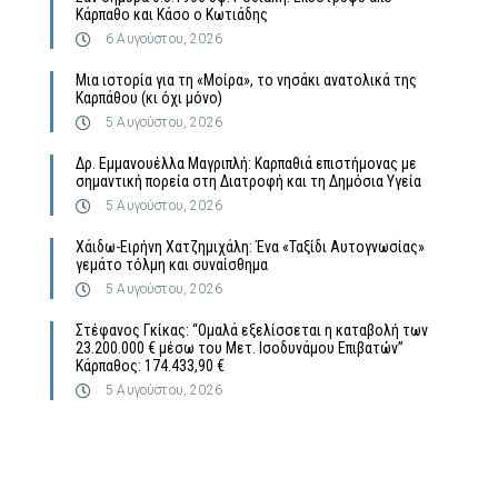
Κάρπαθο και Κάσο ο Κωτιάδης
6 Αυγούστου, 2026
Μια ιστορία για τη «Μοίρα», το νησάκι ανατολικά της
Καρπάθου (κι όχι μόνο)
5 Αυγούστου, 2026
Δρ. Εμμανουέλλα Μαγριπλή: Καρπαθιά επιστήμονας με
σημαντική πορεία στη Διατροφή και τη Δημόσια Υγεία
5 Αυγούστου, 2026
Χάιδω-Ειρήνη Χατζημιχάλη: Ένα «Ταξίδι Αυτογνωσίας»
γεμάτο τόλμη και συναίσθημα
5 Αυγούστου, 2026
Στέφανος Γκίκας: “Ομαλά εξελίσσεται η καταβολή των
23.200.000 € μέσω του Μετ. Ισοδυνάμου Επιβατών”
Κάρπαθος: 174.433,90 €
5 Αυγούστου, 2026