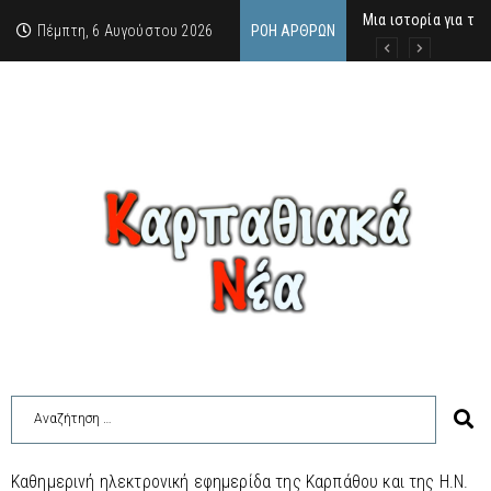
Μια ιστορία για τη 
Δρ. Εμμανουέλλα Μα
Χάιδω-Ειρήνη Χατζη
Πέμπτη, 6 Αυγούστου 2026
ΡΟΉ ΆΡΘΡΩΝ
Καθημερινή ηλεκτρονική εφημερίδα της Καρπάθου και της Η.Ν.