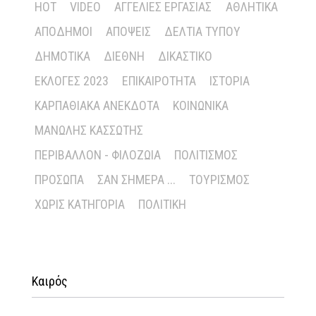
HOT
VIDEO
ΑΓΓΕΛΊΕΣ ΕΡΓΑΣΊΑΣ
ΑΘΛΗΤΙΚΆ
ΑΠΌΔΗΜΟΙ
ΑΠΌΨΕΙΣ
ΔΕΛΤΊΑ ΤΎΠΟΥ
ΔΗΜΟΤΙΚΆ
ΔΙΕΘΝΉ
ΔΙΚΑΣΤΙΚΌ
ΕΚΛΟΓΈΣ 2023
ΕΠΙΚΑΙΡΌΤΗΤΑ
ΙΣΤΟΡΊΑ
ΚΑΡΠΑΘΙΑΚΆ ΑΝΈΚΔΟΤΑ
ΚΟΙΝΩΝΙΚΆ
ΜΑΝΏΛΗΣ ΚΑΣΣΏΤΗΣ
ΠΕΡΙΒΆΛΛΟΝ - ΦΙΛΟΖΩΊΑ
ΠΟΛΙΤΙΣΜΌΣ
ΠΡΌΣΩΠΑ
ΣΑΝ ΣΉΜΕΡΑ ...
ΤΟΥΡΙΣΜΌΣ
ΧΩΡΊΣ ΚΑΤΗΓΟΡΊΑ
ΠΟΛΙΤΙΚΉ
Καιρός