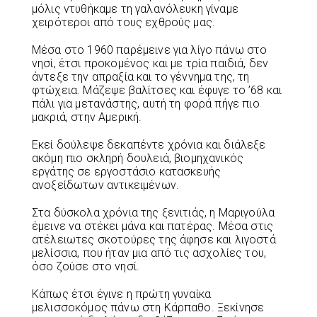
μόλις ντυθήκαμε τη γαλανόλευκη γίναμε
χειρότεροι από τους εχθρούς μας.
Μέσα στο 1960 παρέμεινε για λίγο πάνω στο
νησί, έτσι προκομένος και με τρία παιδιά, δεν
άντεξε την απραξία και το γέννημα της, τη
φτώχεια. Μάζεψε βαλίτσες και έφυγε το ’68 και
πάλι για μετανάστης, αυτή τη φορά πήγε πιο
μακριά, στην Αμερική.
Εκεί δούλεψε δεκαπέντε χρόνια και διάλεξε
ακόμη πιο σκληρή δουλειά, βιομηχανικός
εργάτης σε εργοστάσιο κατασκευής
ανοξείδωτων αντικειμένων.
Στα δύσκολα χρόνια της ξενιτιάς, η Μαριγούλα
έμεινε να στέκει μάνα και πατέρας. Μέσα στις
ατέλειωτες σκοτούρες της άφησε και λιγοστά
μελίσσια, που ήταν μια από τις ασχολίες του,
όσο ζούσε στο νησί.
Κάπως έτσι έγινε η πρώτη γυναίκα
μελισσοκόμος πάνω στη Κάρπαθο. Ξεκίνησε