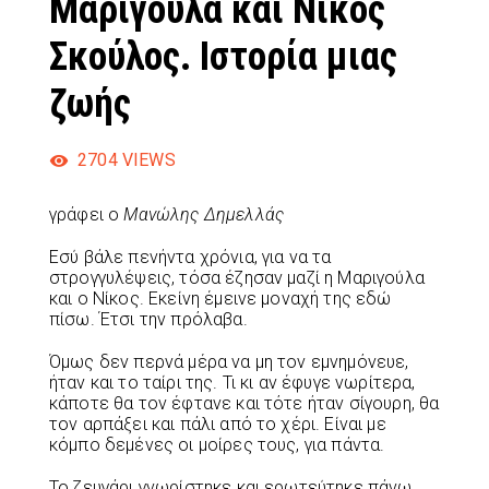
Μαριγούλα και Νίκος
Σκούλος. Ιστορία μιας
ζωής
2704
VIEWS
γράφει ο
Μανώλης Δημελλάς
Εσύ βάλε πενήντα χρόνια, για να τα
στρογγυλέψεις, τόσα έζησαν μαζί η Μαριγούλα
και ο Νίκος. Εκείνη έμεινε μοναχή
της
εδώ
πίσω.
Έτσι την πρόλαβα.
Όμως δεν περνά μέρα να μη τον εμνημόνευε,
ήταν και το ταίρι της. Τι κι αν έφυγε νωρίτερα,
κάποτε θα τον έφτανε και τότε ήταν σίγουρη, θα
τον αρπάξει και πάλι από το χέρι.
Είναι με
κόμπο δεμένες οι μοίρες τους, για πάντα.
Το ζευγάρι γνωρίστηκε και ερωτεύτηκε πάνω