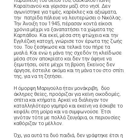
παραίνεση του θείου του, δασκάλου Γιάννη
Καραϊτιανού και γύρισαν μαζί στο νησί. Δεν
αγωνίστηκε για τιμές, καρέκλες και αξιώματα,
την
πατρίδα πάλευε να λευτερώσει ο Νικόλας.
Την Άνοιξη του 1945, πέρασαν κοντά είκοσι
χρόνια μέχρι να ξαναπατήσει τα χώματα της
Καρπάθου. Και εκεί, μέσα στη φτώχεια και την
Εγγλέζικη κατοχή, γνώρισε τον έρωτα της ζωής
του. Του ξεσήκωσε και τελικά του πήρε τα
μυαλά. Και ενώ η μάνα της σχεδόν τη κλείδωσε
μέσα στον αποκρίατο και δεν την άφηνε να
ξεμυτήσει, ούτε μέχρι τη βρύση. Εκείνος δεν
άργησε, έστειλε ακόμα και τη μάνα του στο σπίτι
της, για να τη ζητήσει.
Η όμορφη Μαριγούλα ήταν μονάκριβη,
δύο
άκληρες θείες, προόριζαν για κείνη οικοδομές,
σπίτια και κτήματα. Αρκεί να διάλεγαν τον
καταλληλότερο γαμπρό και εκείνη να έσκυβε το
κεφάλι στη μοίρα και να συμφωνούσε. Έτσι
γινόταν τότε με πολλά ζευγάρια, οι περιουσίες
καθόριζαν το μέλλον.
Όχι, για αυτά τα δυό παιδιά, δεν γράφτηκε έτσι η