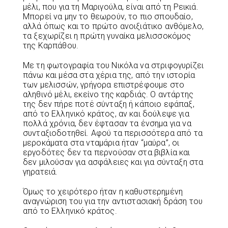
μέλι, που για τη Μαριγούλα, είναι από τη Ρεικιά.
Μπορεί να μην το θεωρούν, το πιο σπουδαίο,
αλλά όπως και το πρώτο ανοιξιάτικο ανθόμελο,
τα ξεχωρίζει η πρώτη γυναίκα μελισσοκόμος
της Καρπάθου.
Με τη φωτογραφία του Νικόλα να στριφογυρίζει
πάνω και μέσα στα χέρια της, από την ιστορία
των μελισσών, γρήγορα επιστρέφουμε στο
αληθινό μέλι, εκείνο της καρδιάς. Ο αντάρτης
της δεν πήρε ποτέ σύνταξη ή κάποιο εφάπαξ,
από το Ελληνικό κράτος, αν και δούλεψε για
πολλά χρόνια, δεν έφτασαν τα ένσημα για να
συνταξιοδοτηθεί. Αφού τα περισσότερα από τα
μεροκάματα στα νταμάρια ήταν “μαύρα”, οι
εργοδότες δεν τα περνούσαν στα βιβλία και
δεν μιλούσαν για ασφάλειες και για σύνταξη στα
γηρατειά.
Όμως το χειρότερο ήταν η καθυστερημένη
αναγνώριση του για την αντιστασιακή δράση του
από το Ελληνικό κράτος.