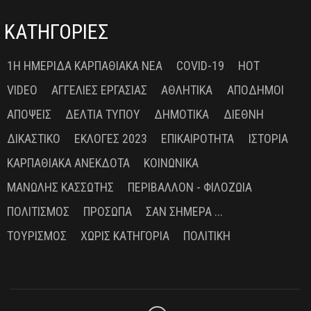
ΚΑΤΗΓΟΡΙΕΣ
1Η ΗΜΕΡΊΔΑ ΚΑΡΠΑΘΙΑΚΆ ΝΈΑ
COVID-19
HOT
VIDEO
ΑΓΓΕΛΊΕΣ ΕΡΓΑΣΊΑΣ
ΑΘΛΗΤΙΚΆ
ΑΠΌΔΗΜΟΙ
ΑΠΌΨΕΙΣ
ΔΕΛΤΊΑ ΤΎΠΟΥ
ΔΗΜΟΤΙΚΆ
ΔΙΕΘΝΉ
ΔΙΚΑΣΤΙΚΌ
ΕΚΛΟΓΈΣ 2023
ΕΠΙΚΑΙΡΌΤΗΤΑ
ΙΣΤΟΡΊΑ
ΚΑΡΠΑΘΙΑΚΆ ΑΝΈΚΔΟΤΑ
ΚΟΙΝΩΝΙΚΆ
ΜΑΝΏΛΗΣ ΚΑΣΣΏΤΗΣ
ΠΕΡΙΒΆΛΛΟΝ - ΦΙΛΟΖΩΊΑ
ΠΟΛΙΤΙΣΜΌΣ
ΠΡΌΣΩΠΑ
ΣΑΝ ΣΉΜΕΡΑ ...
ΤΟΥΡΙΣΜΌΣ
ΧΩΡΊΣ ΚΑΤΗΓΟΡΊΑ
ΠΟΛΙΤΙΚΉ