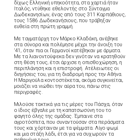
δίχως Ελληνική υπηκοότητα, στα χαρτιά ήταν
Ιταλός, ντύθηκε εθελοντής στο Σύνταγμα
Δωδεκανησίων, ένας από τους 311 Καρπάθιους,
τους 1586 Δωδεκανήσιους, που τράβηξαν
ευθεία στη πρώτη γραμμή.
Με ταγματάρχη τον Μάρκο Κλαδάκη, ανέβηκε
στα σύνορα και πολέμησε μέχρι την άνοιξη του
’41, όταν πια οι Γερμανοί κατέβηκαν με άρματα.
Με τα λιανοντούφεκα δεν γινόταν να κρατηθούν
στη θέση τους, έτσι άρχισε η οπισθοχώρηση, η
περιπλάνηση και η επιστροφή. Ατέλειωτες οι
διηγήσεις του, για τη διαδρομή προς την Αθήνα.
Η Μαριγούλα κοντοστέκεται, ακόμα συγκινείται,
μοιάζει να νιώθει την αύρα του, πάνω στις
περιγραφές.
Μιλούσε τακτικά για τις μέρες του Πάσχα, όταν
ο ίδιος έβγαλε με τη καπατσωσύνη του το
φαγητό όλης της ομάδας. Έμπαινε στα
αγροτόσπιτα, που συναντούσαν στα περάσματα
τους και χόρταιναν με τα ψέμματα. Λίγο ψωμί
και μια στάξη λάδι, έτσι για να συχωρούν τα
πεθαμένα τους.