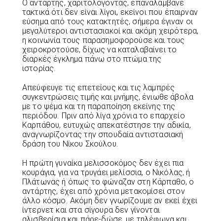
Ο αντάρτης, χαριτολογόντας, επαναλάμβανε
τακτικά ότι δεν είναι λίγοι, εκείνοι που έπαιρναν
εύσημα από τους κατακτητές, σήμερα έγιναν οι
μεγαλύτεροι αντιστασιακοί και ακόμη χειρότερα,
η κοινωνία τους παρασημοφορούσε και τους
χειροκροτούσε, δίχως να καταλαβαίνει το
διαρκές έγκλημα πάνω στο πτώμα της
ιστορίας.
Απεύφευγε τις επετείους και τις λαμπρές
συγκεντρώσεις τιμής και μνήμης, ένιωθε άβολα
με το ψέμα και τη παραποίηση εκείνης της
περιόδου. Πριν από λίγα χρόνια το επαρχείο
Καρπάθου, ευτυχώς απεκατέστησε την αδικία,
αναγνωρίζοντας την σπουδαία αντιστασιακή
δράση του Νίκου Σκούλου.
Η πρώτη γυναίκα μελισσοκόμος δεν έχει πια
κουράγια, για να τρυγάει μελίσσια, ο Νικόλας, ή
Πλάτωνας ή όπως το φώναζαν στη Κάρπαθο, ο
αντάρτης, έχει από χρόνια μετακομίσει στον
άλλο κόσμο. Ακόμη δεν γνωρίζουμε αν εκεί έχει
ίντερνετ και στα σίγουρα δεν γίνονται
αλισβερίσια και πάρε-δώσε, με τηλέφωνα και