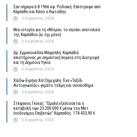
Σαν σήμερα 6.8.1966 εφ. Ροδιακή: Επέστρεψε από
Κάρπαθο και Κάσο ο Κωτιάδης
6 Αυγούστου, 2026
Μια ιστορία για τη «Μοίρα», το νησάκι ανατολικά
της Καρπάθου (κι όχι μόνο)
5 Αυγούστου, 2026
Δρ. Εμμανουέλλα Μαγριπλή: Καρπαθιά
επιστήμονας με σημαντική πορεία στη Διατροφή
και τη Δημόσια Υγεία
5 Αυγούστου, 2026
Χάιδω-Ειρήνη Χατζημιχάλη: Ένα «Ταξίδι
Αυτογνωσίας» γεμάτο τόλμη και συναίσθημα
5 Αυγούστου, 2026
Στέφανος Γκίκας: “Ομαλά εξελίσσεται η
καταβολή των 23.200.000 € μέσω του Μετ.
Ισοδυνάμου Επιβατών” Κάρπαθος: 174.433,90 €
5 Αυγούστου, 2026