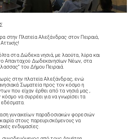
Σ
ρα στην Πλατεία Αλεξάνδρας στον Πειραιά,
Αττικής!
λτα στα Δώδεκα νησιά, με λαούτα, λύρα και
ογο Απανταχού Δωδεκανησίων Νέων, στα
λασσας” του Δήμου Πειραιά.
νωρίς στην πλατεία Αλεξάνδρας, ενώ
νησιακά Σωματεία προς τον κόσμο η
ων που είχαν έρθει από τα νησιά μας ,
κόσμο να συρρέει για να γνωρίσει τα
ά εδέσματα.
ίαση γυναικείων παραδοσιακών φορεσιών
υκαιρία στους παρευρισκόμενους να
ακές ενδυμασίες.
, συνοδευόμενος από τους Δημήτρη