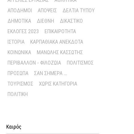
ΑΠΌΔΗΜΟΙ
ΑΠΌΨΕΙΣ
ΔΕΛΤΊΑ ΤΎΠΟΥ
ΔΗΜΟΤΙΚΆ
ΔΙΕΘΝΉ
ΔΙΚΑΣΤΙΚΌ
ΕΚΛΟΓΈΣ 2023
ΕΠΙΚΑΙΡΌΤΗΤΑ
ΙΣΤΟΡΊΑ
ΚΑΡΠΑΘΙΑΚΆ ΑΝΈΚΔΟΤΑ
ΚΟΙΝΩΝΙΚΆ
ΜΑΝΏΛΗΣ ΚΑΣΣΏΤΗΣ
ΠΕΡΙΒΆΛΛΟΝ - ΦΙΛΟΖΩΊΑ
ΠΟΛΙΤΙΣΜΌΣ
ΠΡΌΣΩΠΑ
ΣΑΝ ΣΉΜΕΡΑ ...
ΤΟΥΡΙΣΜΌΣ
ΧΩΡΊΣ ΚΑΤΗΓΟΡΊΑ
ΠΟΛΙΤΙΚΉ
Καιρός