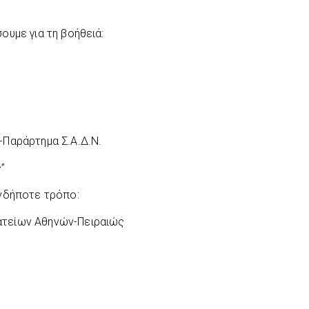
ουμε για τη βοήθειά:
-Παράρτημα Σ.Α.Δ.Ν.
”
ονδήποτε τρόπο:
τείων Αθηνών-Πειραιώς