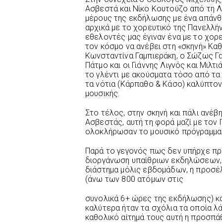
Ασβεστά και Νίκο Κουτούζο από τη Λ
μέρους της εκδήλωσης με ένα απάνθι
αρχικά με το χορευτικό της Πανελλή
εθελοντές μας έγιναν ένα με το χορε
τον κόσμο να ανέβει στη «σκηνή» Κα
Κωνσταντίνα Γαμπιεράκη, ο Σώζως Γα
Πάτμο και οι Γιάννης Λιγνός και Μιλ
το γλέντι με ακούσματα τόσο από τα
τα νότια (Κάρπαθο & Κάσο) καλύπτο
μουσικής.
Στο τέλος, στην σκηνή και πάλι ανέβ
Ασβεστάς, αυτή τη φορά μαζί με τον Γ
ολοκλήρωσαν το μουσικό πρόγραμμα 
Παρά το γεγονός πως δεν υπήρχε πρ
διοργάνωση υπαίθριων εκδηλώσεων, 
διάστημα μόλις εβδομάδων, η προσέ
(άνω των 800 ατόμων στις
συνολικά 6+ ώρες της εκδήλωσης) κα
καλύτερα ήταν τα σχόλια τα οποία λ
καθολικό αίτημά τους αυτή η προσπάθ