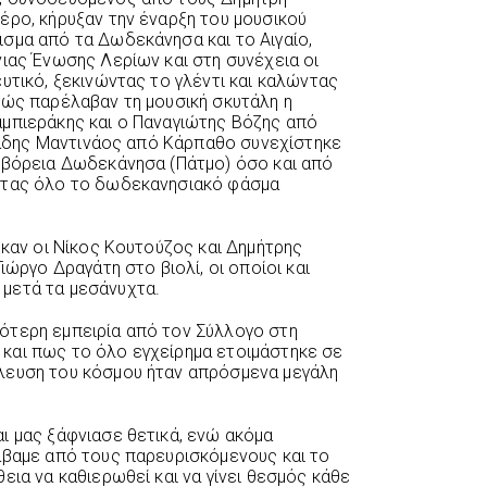
έρο, κήρυξαν την έναρξη του μουσικού
σμα από τα Δωδεκάνησα και το Αιγαίο,
νιας Ένωσης Λερίων και στη συνέχεια οι
υτικό, ξεκινώντας το γλέντι και καλώντας
θώς παρέλαβαν τη μουσική σκυτάλη η
μπιεράκης και ο Παναγιώτης Βόζης από
τιάδης Μαντινάος από Κάρπαθο συνεχίστηκε
 βόρεια Δωδεκάνησα (Πάτμο) όσο και από
ντας όλο το δωδεκανησιακό φάσμα
ηκαν οι Νίκος Κουτούζος και Δημήτρης
ιώργο Δραγάτη στο βιολί, οι οποίοι και
μετά τα μεσάνυχτα.
ότερη εμπειρία από τον Σύλλογο στη
και πως το όλο εγχείρημα ετοιμάστηκε σε
λευση του κόσμου ήταν απρόσμενα μεγάλη
ι μας ξάφνιασε θετικά, ενώ ακόμα
άβαμε από τους παρευρισκόμενους και το
εια να καθιερωθεί και να γίνει θεσμός κάθε