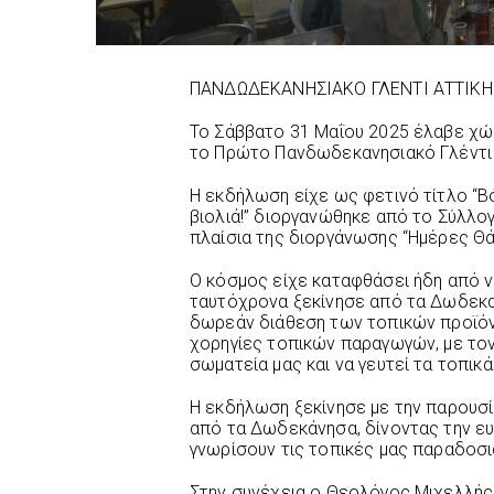
ΠΑΝΔΩΔΕΚΑΝΗΣΙΑΚΟ ΓΛΕΝΤΙ ΑΤΤΙΚΗ
Το Σάββατο 31 Μαΐου 2025 έλαβε χώ
το Πρώτο Πανδωδεκανησιακό Γλέντι 
Η εκδήλωση είχε ως φετινό τίτλο “Βό
βιολιά!” διοργανώθηκε από το Σύλλ
πλαίσια της διοργάνωσης “Ημέρες Θά
Ο κόσμος είχε καταφθάσει ήδη από 
ταυτόχρονα ξεκίνησε από τα Δωδεκα
δωρεάν διάθεση των τοπικών προϊόντ
χορηγίες τοπικών παραγωγών, με τον 
σωματεία μας και να γευτεί τα τοπικ
Η εκδήλωση ξεκίνησε με την παρουσ
από τα Δωδεκάνησα, δίνοντας την ε
γνωρίσουν τις τοπικές μας παραδοσι
Στην συνέχεια ο Θεολόγος Μιχελλής