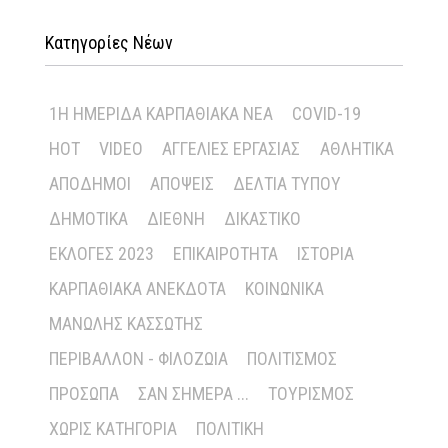
Κατηγορίες Νέων
1Η ΗΜΕΡΊΔΑ ΚΑΡΠΑΘΙΑΚΆ ΝΈΑ
COVID-19
HOT
VIDEO
ΑΓΓΕΛΊΕΣ ΕΡΓΑΣΊΑΣ
ΑΘΛΗΤΙΚΆ
ΑΠΌΔΗΜΟΙ
ΑΠΌΨΕΙΣ
ΔΕΛΤΊΑ ΤΎΠΟΥ
ΔΗΜΟΤΙΚΆ
ΔΙΕΘΝΉ
ΔΙΚΑΣΤΙΚΌ
ΕΚΛΟΓΈΣ 2023
ΕΠΙΚΑΙΡΌΤΗΤΑ
ΙΣΤΟΡΊΑ
ΚΑΡΠΑΘΙΑΚΆ ΑΝΈΚΔΟΤΑ
ΚΟΙΝΩΝΙΚΆ
ΜΑΝΏΛΗΣ ΚΑΣΣΏΤΗΣ
ΠΕΡΙΒΆΛΛΟΝ - ΦΙΛΟΖΩΊΑ
ΠΟΛΙΤΙΣΜΌΣ
ΠΡΌΣΩΠΑ
ΣΑΝ ΣΉΜΕΡΑ ...
ΤΟΥΡΙΣΜΌΣ
ΧΩΡΊΣ ΚΑΤΗΓΟΡΊΑ
ΠΟΛΙΤΙΚΉ