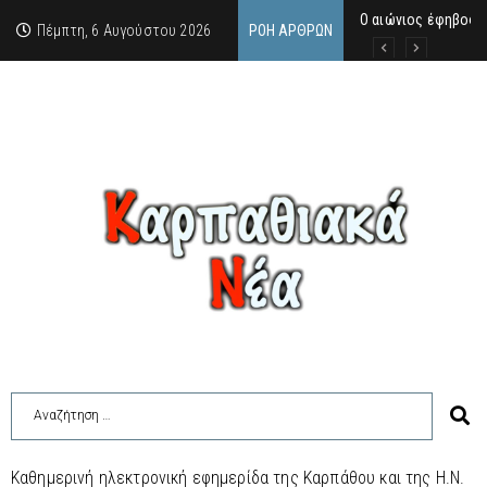
Ο αιώνιος έφηβος 
Δικαστική απόφαση
Άμεση κινητοποίηση
Πέμπτη, 6 Αυγούστου 2026
ΡΟΉ ΆΡΘΡΩΝ
Καθημερινή ηλεκτρονική εφημερίδα της Καρπάθου και της Η.Ν.