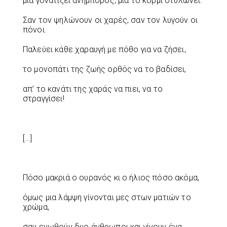
μια γονατίζει ανήμπορος, μια το κορμί στυλώνει.
Σαν τον ψηλώνουν οι χαρές, σαν τον λυγούν οι
πόνοι.
Παλεύει κάθε χαραυγή με πόθο για να ζήσει,
το μονοπάτι της ζωής ορθός να το βαδίσει,
απ’ το κανάτι της χαράς να πιει, να το
στραγγίσει!
[…]
Πόσο μακριά ο ουρανός κι ο ήλιος πόσο ακόμα,
όμως μια λάμψη γίνονται μες στων ματιών το
χρώμα,
σαν ενωθούν δυο άνθρωποι και γίνουν ένα