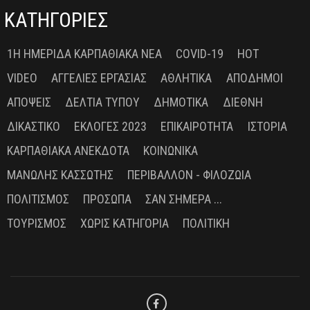
ΚΑΤΗΓΟΡΙΕΣ
1Η ΗΜΕΡΊΔΑ ΚΑΡΠΑΘΙΑΚΆ ΝΈΑ
COVID-19
HOT
VIDEO
ΑΓΓΕΛΊΕΣ ΕΡΓΑΣΊΑΣ
ΑΘΛΗΤΙΚΆ
ΑΠΌΔΗΜΟΙ
ΑΠΌΨΕΙΣ
ΔΕΛΤΊΑ ΤΎΠΟΥ
ΔΗΜΟΤΙΚΆ
ΔΙΕΘΝΉ
ΔΙΚΑΣΤΙΚΌ
ΕΚΛΟΓΈΣ 2023
ΕΠΙΚΑΙΡΌΤΗΤΑ
ΙΣΤΟΡΊΑ
ΚΑΡΠΑΘΙΑΚΆ ΑΝΈΚΔΟΤΑ
ΚΟΙΝΩΝΙΚΆ
ΜΑΝΏΛΗΣ ΚΑΣΣΏΤΗΣ
ΠΕΡΙΒΆΛΛΟΝ - ΦΙΛΟΖΩΊΑ
ΠΟΛΙΤΙΣΜΌΣ
ΠΡΌΣΩΠΑ
ΣΑΝ ΣΉΜΕΡΑ ...
ΤΟΥΡΙΣΜΌΣ
ΧΩΡΊΣ ΚΑΤΗΓΟΡΊΑ
ΠΟΛΙΤΙΚΉ