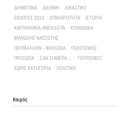
ΔΗΜΟΤΙΚΆ
ΔΙΕΘΝΉ
ΔΙΚΑΣΤΙΚΌ
ΕΚΛΟΓΈΣ 2023
ΕΠΙΚΑΙΡΌΤΗΤΑ
ΙΣΤΟΡΊΑ
ΚΑΡΠΑΘΙΑΚΆ ΑΝΈΚΔΟΤΑ
ΚΟΙΝΩΝΙΚΆ
ΜΑΝΏΛΗΣ ΚΑΣΣΏΤΗΣ
ΠΕΡΙΒΆΛΛΟΝ - ΦΙΛΟΖΩΊΑ
ΠΟΛΙΤΙΣΜΌΣ
ΠΡΌΣΩΠΑ
ΣΑΝ ΣΉΜΕΡΑ ...
ΤΟΥΡΙΣΜΌΣ
ΧΩΡΊΣ ΚΑΤΗΓΟΡΊΑ
ΠΟΛΙΤΙΚΉ
Καιρός