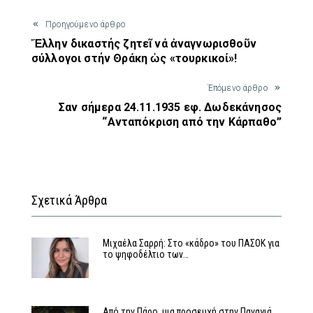
Προηγούμενο άρθρο
Ἕλλην δικαστής ζητεῖ νά ἀναγνωρισθοῦν
σύλλογοι στήν Θράκη ὡς «τουρκικοί»!
Έπόμενο άρθρο
Σαν σήμερα 24.11.1935 εφ. Δωδεκάνησος
“Ανταπόκριση από την Κάρπαθο”
Σχετικά Άρθρα
Μιχαέλα Σαρρή: Στο «κάδρο» του ΠΑΣΟΚ για
το ψηφοδέλτιο των…
Από την Πάρο, μια προσευχή στην Παναγιά