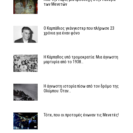
των Μενετών
Ο Καρπάθιος γκάνγκστερ που πλήρωσε 23
χρόνια για έναν φόνο
Η Κάρπαθος υπό τρομοκρατία: Μια άγνωστη
μαρτυρία από το 1938…
Η άγνωστη ιστορία πίσω από τον δρόμο της
Ολύμπου: Όταν…
Τότε, που οι προτομές ένωναν τις Μενετές!