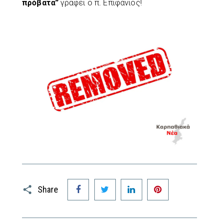
πρόβατα”
γράφει ο π. Επιφάνιος!
Facebook
Twitter
LinkedIn
Pinterest
Share