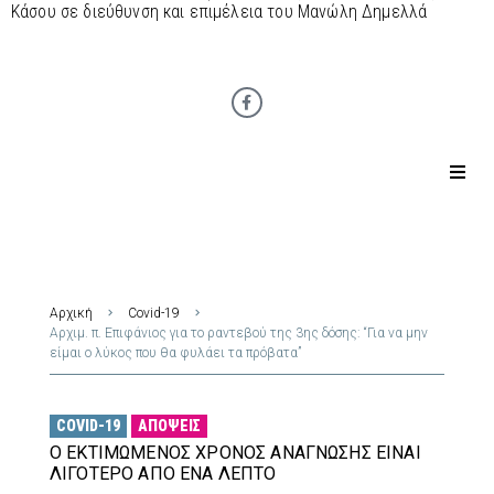
Κάσου σε διεύθυνση και επιμέλεια του Μανώλη Δημελλά
Αρχική
Covid-19
Αρχιμ. π. Επιφάνιος για το ραντεβού της 3ης δόσης: “Για να μην
είμαι ο λύκος που θα φυλάει τα πρόβατα”
COVID-19
ΑΠΌΨΕΙΣ
Ο ΕΚΤΙΜΏΜΕΝΟΣ ΧΡΌΝΟΣ ΑΝΆΓΝΩΣΗΣ ΕΊΝΑΙ
ΛΙΓΌΤΕΡΟ ΑΠΌ ΈΝΑ ΛΕΠΤΌ