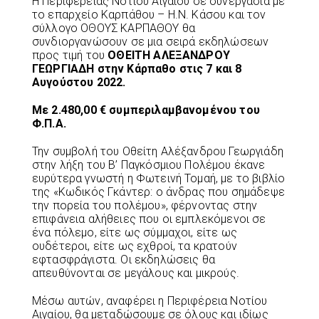
Η Περιφέρειας Νοτίου Αιγαίου σε συνεργασία με
το επαρχείο Καρπάθου – Η.Ν. Κάσου και τον
σύλλογο ΟΘΟΥΣ ΚΑΡΠΑΘΟΥ θα
συνδιοργανώσουν σε μια σειρά εκδηλώσεων
προς τιμή του
ΟΘΕΙΤΗ ΑΛΕΞΑΝΔΡΟΥ
ΓΕΩΡΓΙΑΔΗ στην Κάρπαθο στις 7 και 8
Αυγούστου 2022.
Με 2.480,00 € συμπεριλαμβανομένου του
Φ.Π.Α.
Την συμβολή του Οθείτη Αλέξανδρου Γεωργιάδη
στην λήξη του Β’ Παγκόσμιου Πολέμου έκανε
ευρύτερα γνωστή η Φωτεινή Τομαή, με το βιβλίο
της «Κωδικός Γκάντερ: ο άνδρας που σημάδεψε
την πορεία του πολέμου», φέρνοντας στην
επιφάνεια αλήθειες που οι εμπλεκόμενοι σε
ένα πόλεμο, είτε ως σύμμαχοι, είτε ως
ουδέτεροι, είτε ως εχθροί, τα κρατούν
εφτασφράγιστα. Οι εκδηλώσεις θα
απευθύνονται σε μεγάλους και μικρούς.
Μέσω αυτών, αναφέρει η Περιφέρεια Νοτίου
Αιγαίου, θα μεταδώσουμε σε όλους και ιδίως