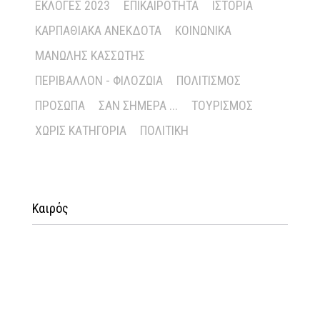
ΕΚΛΟΓΈΣ 2023
ΕΠΙΚΑΙΡΌΤΗΤΑ
ΙΣΤΟΡΊΑ
ΚΑΡΠΑΘΙΑΚΆ ΑΝΈΚΔΟΤΑ
ΚΟΙΝΩΝΙΚΆ
ΜΑΝΏΛΗΣ ΚΑΣΣΏΤΗΣ
ΠΕΡΙΒΆΛΛΟΝ - ΦΙΛΟΖΩΊΑ
ΠΟΛΙΤΙΣΜΌΣ
ΠΡΌΣΩΠΑ
ΣΑΝ ΣΉΜΕΡΑ ...
ΤΟΥΡΙΣΜΌΣ
ΧΩΡΊΣ ΚΑΤΗΓΟΡΊΑ
ΠΟΛΙΤΙΚΉ
Καιρός