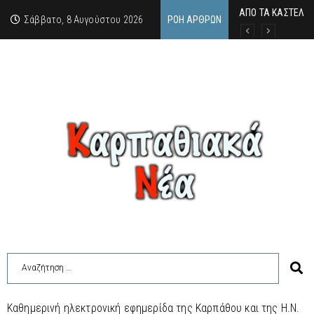
ΑΠΟ ΤΑ ΚΑΣΤΕΛΙΑ
Η άγνωστη ιστορί
Νέος Γραμματέας
Σάββατο, 8 Αυγούστου 2026
ΡΟΉ ΆΡΘΡΩΝ
Καθημερινή ηλεκτρονική εφημερίδα της Καρπάθου και της Η.Ν.