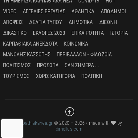
1Η ΗΜΕΡΊΔΑ ΚΑΡΠΑΘΙΑΚΆ ΝΈΑ
COVID-19
HOT
VIDEO
ΑΓΓΕΛΊΕΣ ΕΡΓΑΣΊΑΣ
ΑΘΛΗΤΙΚΆ
ΑΠΌΔΗΜΟΙ
ΑΠΌΨΕΙΣ
ΔΕΛΤΊΑ ΤΎΠΟΥ
ΔΗΜΟΤΙΚΆ
ΔΙΕΘΝΉ
ΔΙΚΑΣΤΙΚΌ
ΕΚΛΟΓΈΣ 2023
ΕΠΙΚΑΙΡΌΤΗΤΑ
ΙΣΤΟΡΊΑ
ΚΑΡΠΑΘΙΑΚΆ ΑΝΈΚΔΟΤΑ
ΚΟΙΝΩΝΙΚΆ
ΜΑΝΏΛΗΣ ΚΑΣΣΏΤΗΣ
ΠΕΡΙΒΆΛΛΟΝ - ΦΙΛΟΖΩΊΑ
ΠΟΛΙΤΙΣΜΌΣ
ΠΡΌΣΩΠΑ
ΣΑΝ ΣΉΜΕΡΑ ...
ΤΟΥΡΙΣΜΌΣ
ΧΩΡΊΣ ΚΑΤΗΓΟΡΊΑ
ΠΟΛΙΤΙΚΉ
karpathiakanea.gr
© 2020 – 2026 • made with
by
dimellas.com