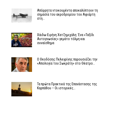
Απόρρητα ντοκουμέντα αποκαλύπτουν τη
σημασία του αεροδρομίου του Αφιάρτη
στη…
Χάιδω-Ειρήνη Χατζημιχάλη: Ένα «Ταξίδι
Αυτογνωσίας» γεμάτο τόλμη και
συναίσθημα
Ο Θεοδόσης Πελεγρίνης παρουσιάζει την
«Απολογία του Σωκράτη» στο Θέατρο…
Τα πρώτα Πρακτικά της Επανάστασης της
Καρπάθου – Οι ιστορικές…