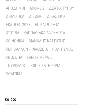
ΑΠΌΔΗΜΟΙ
ΑΠΌΨΕΙΣ
ΔΕΛΤΊΑ ΤΎΠΟΥ
ΔΗΜΟΤΙΚΆ
ΔΙΕΘΝΉ
ΔΙΚΑΣΤΙΚΌ
ΕΚΛΟΓΈΣ 2023
ΕΠΙΚΑΙΡΌΤΗΤΑ
ΙΣΤΟΡΊΑ
ΚΑΡΠΑΘΙΑΚΆ ΑΝΈΚΔΟΤΑ
ΚΟΙΝΩΝΙΚΆ
ΜΑΝΏΛΗΣ ΚΑΣΣΏΤΗΣ
ΠΕΡΙΒΆΛΛΟΝ - ΦΙΛΟΖΩΊΑ
ΠΟΛΙΤΙΣΜΌΣ
ΠΡΌΣΩΠΑ
ΣΑΝ ΣΉΜΕΡΑ ...
ΤΟΥΡΙΣΜΌΣ
ΧΩΡΊΣ ΚΑΤΗΓΟΡΊΑ
ΠΟΛΙΤΙΚΉ
Καιρός