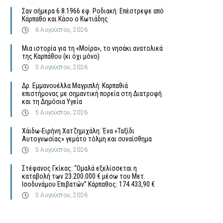
Σαν σήμερα 6.8.1966 εφ. Ροδιακή: Επέστρεψε από
Κάρπαθο και Κάσο ο Κωτιάδης
6 Αυγούστου, 2026
Μια ιστορία για τη «Μοίρα», το νησάκι ανατολικά
της Καρπάθου (κι όχι μόνο)
5 Αυγούστου, 2026
Δρ. Εμμανουέλλα Μαγριπλή: Καρπαθιά
επιστήμονας με σημαντική πορεία στη Διατροφή
και τη Δημόσια Υγεία
5 Αυγούστου, 2026
Χάιδω-Ειρήνη Χατζημιχάλη: Ένα «Ταξίδι
Αυτογνωσίας» γεμάτο τόλμη και συναίσθημα
5 Αυγούστου, 2026
Στέφανος Γκίκας: “Ομαλά εξελίσσεται η
καταβολή των 23.200.000 € μέσω του Μετ.
Ισοδυνάμου Επιβατών” Κάρπαθος: 174.433,90 €
5 Αυγούστου, 2026