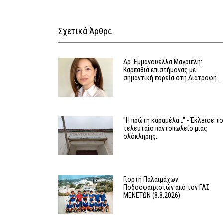
Σχετικά Άρθρα
Δρ. Εμμανουέλλα Μαγριπλή:
Καρπαθιά επιστήμονας με
σημαντική πορεία στη Διατροφή…
"Η πρώτη καραμέλα…" - Έκλεισε τ
τελευταίο παντοπωλείο μιας
ολόκληρης…
Γιορτή Παλαιμάχων
Ποδοσφαιριστών από τον ΓΑΣ
ΜΕΝΕΤΩΝ (8.8.2026)