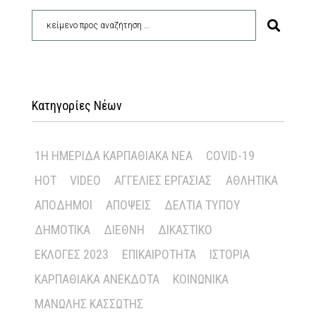
Κατηγορίες Νέων
1Η ΗΜΕΡΊΔΑ ΚΑΡΠΑΘΙΑΚΆ ΝΈΑ
COVID-19
HOT
VIDEO
ΑΓΓΕΛΊΕΣ ΕΡΓΑΣΊΑΣ
ΑΘΛΗΤΙΚΆ
ΑΠΌΔΗΜΟΙ
ΑΠΌΨΕΙΣ
ΔΕΛΤΊΑ ΤΎΠΟΥ
ΔΗΜΟΤΙΚΆ
ΔΙΕΘΝΉ
ΔΙΚΑΣΤΙΚΌ
ΕΚΛΟΓΈΣ 2023
ΕΠΙΚΑΙΡΌΤΗΤΑ
ΙΣΤΟΡΊΑ
ΚΑΡΠΑΘΙΑΚΆ ΑΝΈΚΔΟΤΑ
ΚΟΙΝΩΝΙΚΆ
ΜΑΝΏΛΗΣ ΚΑΣΣΏΤΗΣ