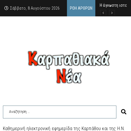
Η άγνωστη ιστορί
Νέος Γραμματέας
Σύγκληση Λαϊκής
Σάββατο, 8 Αυγούστου 2026
ΡΟΉ ΆΡΘΡΩΝ
Καθημερινή ηλεκτρονική εφημερίδα της Καρπάθου και της Η.Ν.