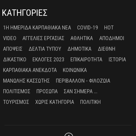
ΚΑΤΗΓΟΡΙΕΣ
1Η ΗΜΕΡΊΔΑ ΚΑΡΠΑΘΙΑΚΆ ΝΈΑ
COVID-19
HOT
VIDEO
ΑΓΓΕΛΊΕΣ ΕΡΓΑΣΊΑΣ
ΑΘΛΗΤΙΚΆ
ΑΠΌΔΗΜΟΙ
ΑΠΌΨΕΙΣ
ΔΕΛΤΊΑ ΤΎΠΟΥ
ΔΗΜΟΤΙΚΆ
ΔΙΕΘΝΉ
ΔΙΚΑΣΤΙΚΌ
ΕΚΛΟΓΈΣ 2023
ΕΠΙΚΑΙΡΌΤΗΤΑ
ΙΣΤΟΡΊΑ
ΚΑΡΠΑΘΙΑΚΆ ΑΝΈΚΔΟΤΑ
ΚΟΙΝΩΝΙΚΆ
ΜΑΝΏΛΗΣ ΚΑΣΣΏΤΗΣ
ΠΕΡΙΒΆΛΛΟΝ - ΦΙΛΟΖΩΊΑ
ΠΟΛΙΤΙΣΜΌΣ
ΠΡΌΣΩΠΑ
ΣΑΝ ΣΉΜΕΡΑ ...
ΤΟΥΡΙΣΜΌΣ
ΧΩΡΊΣ ΚΑΤΗΓΟΡΊΑ
ΠΟΛΙΤΙΚΉ