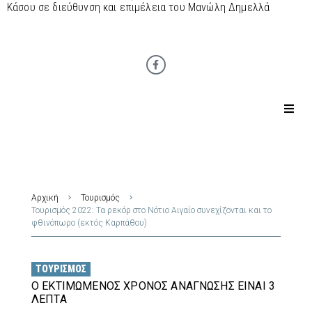
Κάσου σε διεύθυνση και επιμέλεια του Μανώλη Δημελλά
Αρχική
Τουρισμός
Τουρισμός 2022: Τα ρεκόρ στο Νότιο Αιγαίο συνεχίζονται και το
φθινόπωρο (εκτός Καρπάθου)
ΤΟΥΡΙΣΜΌΣ
Ο ΕΚΤΙΜΏΜΕΝΟΣ ΧΡΌΝΟΣ ΑΝΆΓΝΩΣΗΣ ΕΊΝΑΙ 3
ΛΕΠΤΆ