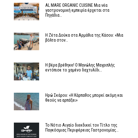
AL MARE ORGANIC CUISINE Μια νέα
γαστρονομική εμπειρία έρχεται στα
Πηγάδια…
Η Ζέτα Δούκα στα Αρμάθια της Κάσου: «Μια
βόλτα στον…
Η βέρα βρέθηκε! Ο Μανώλης Μαγριπλής
εντόπισε το χαμένο δαχτυλίδι…
Ηρώ Σκάρου: «Η Κάρπαθος μπορεί ακόμη και
θεούς να αρπάξει»
Το Νότιο Αιγαίο διεκδικεί τον Τίτλο της
Παγκόσμιας Περιφέρειας Γαστρονομίας…