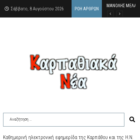
MΑΝΟΛΗΣ ΜΕΛΑΣ: 
ΕΚΔΗΛΩΣΗ ΤΙΜΗΣ 
Κάθε καλοκαίρι η 
Σάββατο, 8 Αυγούστου 2026
ΡΟΉ ΆΡΘΡΩΝ
Καθημερινή ηλεκτρονική εφημερίδα της Καρπάθου και της Η.Ν.