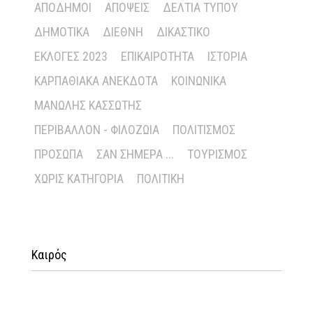
ΑΠΌΔΗΜΟΙ
ΑΠΌΨΕΙΣ
ΔΕΛΤΊΑ ΤΎΠΟΥ
ΔΗΜΟΤΙΚΆ
ΔΙΕΘΝΉ
ΔΙΚΑΣΤΙΚΌ
ΕΚΛΟΓΈΣ 2023
ΕΠΙΚΑΙΡΌΤΗΤΑ
ΙΣΤΟΡΊΑ
ΚΑΡΠΑΘΙΑΚΆ ΑΝΈΚΔΟΤΑ
ΚΟΙΝΩΝΙΚΆ
ΜΑΝΏΛΗΣ ΚΑΣΣΏΤΗΣ
ΠΕΡΙΒΆΛΛΟΝ - ΦΙΛΟΖΩΊΑ
ΠΟΛΙΤΙΣΜΌΣ
ΠΡΌΣΩΠΑ
ΣΑΝ ΣΉΜΕΡΑ ...
ΤΟΥΡΙΣΜΌΣ
ΧΩΡΊΣ ΚΑΤΗΓΟΡΊΑ
ΠΟΛΙΤΙΚΉ
Καιρός