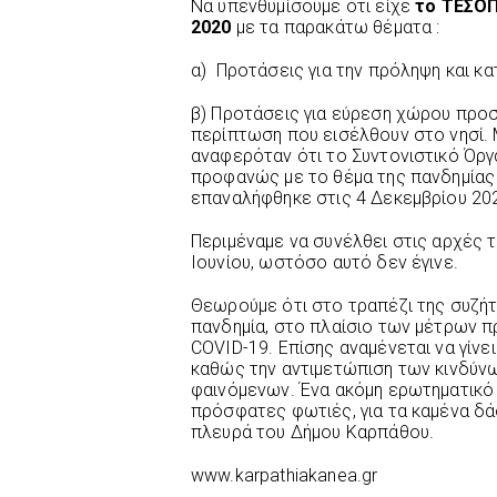
Να υπενθυμίσουμε ότι είχε
το ΤΕΣΟΠ
2020
με τα παρακάτω θέματα :
α) Προτάσεις για την πρόληψη και κ
β) Προτάσεις για εύρεση χώρου προ
περίπτωση που εισέλθουν στο νησί.
αναφερόταν ότι το Συντονιστικό Όργ
προφανώς με το θέμα της πανδημίας
επαναλήφθηκε στις 4 Δεκεμβρίου 202
Περιμέναμε να συνέλθει στις αρχές τ
Ιουνίου, ωστόσο αυτό δεν έγινε.
Θεωρούμε ότι στο τραπέζι της συζήτ
πανδημία, στο πλαίσιο των μέτρων 
COVID-19. Επίσης αναμένεται να γίνε
καθώς την αντιμετώπιση των κινδύν
φαινόμενων. Ένα ακόμη ερωτηματικό ε
πρόσφατες φωτιές, για τα καμένα δά
πλευρά του Δήμου Καρπάθου.
www.karpathiakanea.gr