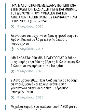
ΠΡΑΓΜΑΤΟΠΟΙΗΘΗΚΕ ΜΕ ΕΞΑΙΡΕΤΙΚΗ ΕΠΙΤΥΧΙΑ
ΣΤΗΝ ΟΛΥΜΠΟ Η ΕΚΔΗΛΩΣΗ ΤΙΜΗΣ ΚΑΙ ΜΝΗΜΗΣ
ΤΟΥ ΔΙΕΥΘΥΝΤΗ ΤΟΥ ΓΥΜΝΑΣΙΟΥ ΚΑΙ ΤΩΝ
ΛΥΚΕΙΑΚΩΝ ΤΑΞΕΩΝ ΟΛΥΜΠΟΥ ΚΑΡΠΑΘΟΥ ΗΛΙΑ
ΓΕΩΡ. ΛΙΓΝΟΥ (1961-2024)
9 Αυγούστου, 2026
Απαγορεύεται μέχρι νεωτέρας η πρόσβαση στο
Αρδάνι Καρπάθου λόγω πιθανής ύπαρξης
πυρομαχικών
9 Αυγούστου, 2026
ΙΜΜΑΚΟΛΑΤΑ: 300 ΜΙΛΙΑ ΕΛΕΥΘΕΡΙΑΣ Ο άθλος
μιας μικρής καρπάθικης βάρκας δίπλα στα μεγάλα
θαλασσινά εγχειρήματα της Ιστορίας
9 Αυγούστου, 2026
9 Αυγούστου 2026: Πανελλαδική ημέρα δράσης
σε νησιά, βουνά και πόλεις ενάντια στη
γενοκτονία στην Παλαιστίνη – Κάρπαθος:
Επαρχείο, 19:00
9 Αυγούστου, 2026
Μιχαέλα Σαρρή: Στο «κάδρο» του ΠΑΣΟΚ για το