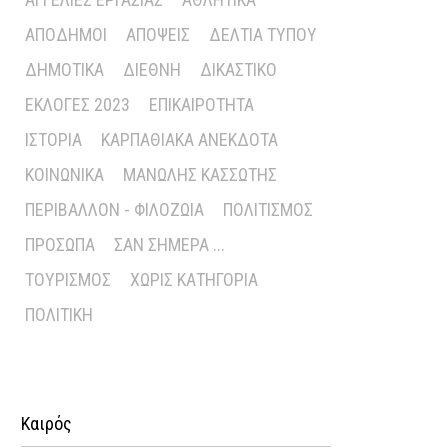
ΑΠΌΔΗΜΟΙ
ΑΠΌΨΕΙΣ
ΔΕΛΤΊΑ ΤΎΠΟΥ
ΔΗΜΟΤΙΚΆ
ΔΙΕΘΝΉ
ΔΙΚΑΣΤΙΚΌ
ΕΚΛΟΓΈΣ 2023
ΕΠΙΚΑΙΡΌΤΗΤΑ
ΙΣΤΟΡΊΑ
ΚΑΡΠΑΘΙΑΚΆ ΑΝΈΚΔΟΤΑ
ΚΟΙΝΩΝΙΚΆ
ΜΑΝΏΛΗΣ ΚΑΣΣΏΤΗΣ
ΠΕΡΙΒΆΛΛΟΝ - ΦΙΛΟΖΩΊΑ
ΠΟΛΙΤΙΣΜΌΣ
ΠΡΌΣΩΠΑ
ΣΑΝ ΣΉΜΕΡΑ ...
ΤΟΥΡΙΣΜΌΣ
ΧΩΡΊΣ ΚΑΤΗΓΟΡΊΑ
ΠΟΛΙΤΙΚΉ
Καιρός