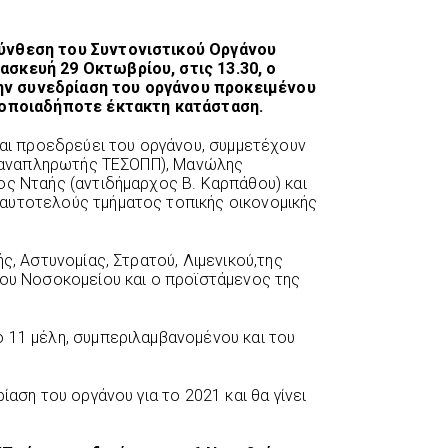
σύνθεση του Συντονιστικού Οργάνου
ασκευή 29 Οκτωβρίου, στις 13.30, ο
ν συνεδρίαση του οργάνου προκειμένου
ι οποιαδήποτε έκτακτη κατάσταση.
και προεδρεύει του οργάνου, συμμετέχουν
 – αναπληρωτής ΤΕΣΟΠΠ), Μανώλης
ος Νταής (αντιδήμαρχος Β. Καρπάθου) και
αυτοτελούς τμήματος τοπικής οικονομικής
ς, Αστυνομίας, Στρατού, Λιμενικού,της
του Νοσοκομείου και ο προϊστάμενος της
 11 μέλη, συμπεριλαμβανομένου και του
ίαση του οργάνου για το 2021 και θα γίνει