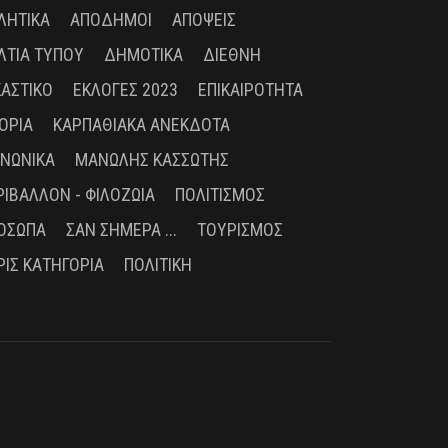
ΛΗΤΙΚΆ
ΑΠΌΔΗΜΟΙ
ΑΠΌΨΕΙΣ
ΛΤΊΑ ΤΎΠΟΥ
ΔΗΜΟΤΙΚΆ
ΔΙΕΘΝΉ
ΚΑΣΤΙΚΌ
ΕΚΛΟΓΈΣ 2023
ΕΠΙΚΑΙΡΌΤΗΤΑ
ΤΟΡΊΑ
ΚΑΡΠΑΘΙΑΚΆ ΑΝΈΚΔΟΤΑ
ΙΝΩΝΙΚΆ
ΜΑΝΏΛΗΣ ΚΑΣΣΏΤΗΣ
ΡΙΒΆΛΛΟΝ - ΦΙΛΟΖΩΊΑ
ΠΟΛΙΤΙΣΜΌΣ
ΌΣΩΠΑ
ΣΑΝ ΣΉΜΕΡΑ ...
ΤΟΥΡΙΣΜΌΣ
ΡΊΣ ΚΑΤΗΓΟΡΊΑ
ΠΟΛΙΤΙΚΉ