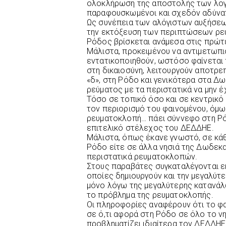
ολοκλήρωση της αποστολής των λογα
παραφουσκωμένοι και σχεδόν αδύνα
Ως συνέπεια των αλόγιστων αυξήσεω
την εκτόξευση των περιπτώσεων ρε
Ρόδος βρίσκεται ανάμεσα στις πρώτ
Μάλιστα, προκειμένου να αντιμετωπισ
εντατικοποιηθούν, ωστόσο φαίνεται 
στη δικαιοσύνη, λειτουργούν αποτρε
«δ», στη Ρόδο και γενικότερα στα Δ
ρεύματος με τα περιστατικά να μην έ
Τόσο σε τοπικό όσο και σε κεντρικό
τον περιορισμό του φαινομένου, όμω
ρευματοκλοπή… πάει σύννεφο στη Ρό
επιτελικό στέλεχος του ΔΕΔΔΗΕ.
Μάλιστα, όπως έκανε γνωστό, σε κάθ
Ρόδο είτε σε άλλα νησιά της Δωδεκα
περιστατικά ρευματοκλοπών.
Στους παραβάτες συγκαταλέγονται εκ
οποίες δημιουργούν και την μεγαλύτ
μόνο λόγω της μεγαλύτερης κατανάλω
το πρόβλημα της ρευματοκλοπής.
Οι πληροφορίες αναφέρουν ότι το φ
σε ό,τι αφορά στη Ρόδο σε όλο το νη
προβληματίζει ιδιαίτερα τον ΔΕΔΔΗΕ