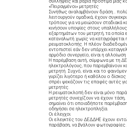
συλλήψεις και βαριά πρόστιμα μιας κα
«Πειραγμένοι» μετρητές
Συνήθως αναλαμβάνουν δράση… πολύ κ
λειτουργούν ομαδικά, έχουν συγκεκρ
τρόπους για να μειώσουν σταδιακά κά
κινήσουν υποψίες στους υπαλλήλους
εξαρτημάτων του μετρητή, τα οποία 
καταναλωτή χωρίς να καταγράφεται η 
ρευματοκλοπής. Η πλέον διαδεδομένη
εντοπιστεί εάν δεν υπάρχει καταγγελ
αρμόδιο συνεργείο, είναι η αλλοίωση
Η παρέμβαση αυτή, σύμφωνα με τη ΔΕΗ
ηλεκτρολόγους, που παρεμβαίνουν κα
μετρητή. Συχνό, είναι και το φαινόμ
γυρίζει λιγότερο ή καθόλου ο δίσκος 
σπρέι ψεκάζουν τις επαφές αυτές για
μετρητές.
Η ρευματοκλοπή δεν είναι μόνο παράν
μετρητές συνεχίζουν να έχουν τάση, 
σημαίνει ότι οποιαδήποτε παρέμβαση
οδηγήσει σε ηλεκτροπληξία.
Οι έλεγχοι
Οι ελεγκτές του ΔΕΔΔΗΕ έχουν εντο
παράβαση, να βγάλουν φωτογραφίες.