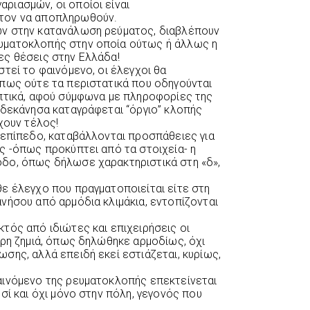
ριασμών, οι οποίοι είναι
τον να αποπληρωθούν.
ν στην κατανάλωση ρεύματος, διαβλέπουν
υματοκλοπής στην οποία ούτως ή άλλως η
ες θέσεις στην Ελλάδα!
τεί το φαινόμενο, οι έλεγχοι θα
πως ούτε τα περιστατικά που οδηγούνται
πτικά, αφού σύμφωνα με πληροφορίες της
ωδεκάνησα καταγράφεται “όργιο” κλοπής
χουν τέλος!
 επίπεδο, καταβάλλονται προσπάθειες για
ς -όπως προκύπτει από τα στοιχεία- η
δο, όπως δήλωσε χαρακτηριστικά στη «δ»,
ε έλεγχο που πραγματοποιείται είτε στη
νήσου από αρμόδια κλιμάκια, εντοπίζονται
τός από ιδιώτες και επιχειρήσεις οι
ερη ζημιά, όπως δηλώθηκε αρμοδίως, όχι
σης, αλλά επειδή εκεί εστιάζεται, κυρίως,
αινόμενο της ρευματοκλοπής επεκτείνεται
σί και όχι μόνο στην πόλη, γεγονός που
.