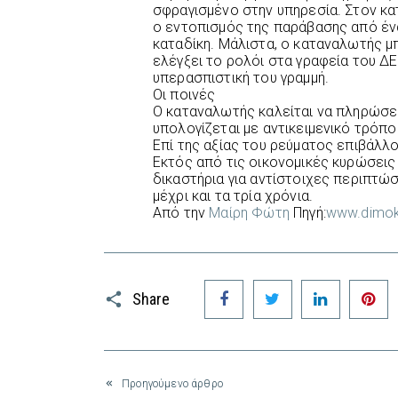
σφραγισμένο στην υπηρεσία. Στον κα
ο εντοπισμός της παράβασης από ένα
καταδίκη. Μάλιστα, ο καταναλωτής μ
ελέγξει το ρολόι στα γραφεία του Δ
υπερασπιστική του γραμμή.
Οι ποινές
Ο καταναλωτής καλείται να πληρώσε
υπολογίζεται με αντικειμενικό τρόπο
Επί της αξίας του ρεύματος επιβάλλ
Εκτός από τις οικονομικές κυρώσεις 
δικαστήρια για αντίστοιχες περιπτώ
μέχρι και τα τρία χρόνια.
Από την
Μαίρη Φώτη
Πηγή:
www.dimokr
Facebook
Twitter
LinkedIn
P
Share
Προηγούμενο άρθρο