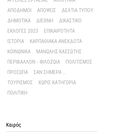
ΑΠΌΔΗΜΟΙ
ΑΠΌΨΕΙΣ
ΔΕΛΤΊΑ ΤΎΠΟΥ
ΔΗΜΟΤΙΚΆ
ΔΙΕΘΝΉ
ΔΙΚΑΣΤΙΚΌ
ΕΚΛΟΓΈΣ 2023
ΕΠΙΚΑΙΡΌΤΗΤΑ
ΙΣΤΟΡΊΑ
ΚΑΡΠΑΘΙΑΚΆ ΑΝΈΚΔΟΤΑ
ΚΟΙΝΩΝΙΚΆ
ΜΑΝΏΛΗΣ ΚΑΣΣΏΤΗΣ
ΠΕΡΙΒΆΛΛΟΝ - ΦΙΛΟΖΩΊΑ
ΠΟΛΙΤΙΣΜΌΣ
ΠΡΌΣΩΠΑ
ΣΑΝ ΣΉΜΕΡΑ ...
ΤΟΥΡΙΣΜΌΣ
ΧΩΡΊΣ ΚΑΤΗΓΟΡΊΑ
ΠΟΛΙΤΙΚΉ
Καιρός