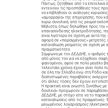
Πάντως, ζητήθηκε από τα επιτελικά 
εντείνουν τις προσπάθειές τους προ
να επιβληθούν οι ανάλογες κυρώσεις
«αιμορραγία» της επιχείρησης, που κ
ευρώ συνολικά, από τις ρευματοκλοπ
Μάλιστα, όπως δηλώθηκε προς την «
επανασύνδεσης ηλεκτροδότησης, πο
είναι λιγότερα σε σχέση με αυτά τη
αφορά σε «πειραγμένους» μετρητές, 
κατανάλωση ρεύματος σε σχέση με α
πραγματικότητα.
Σύμφωνα με τον ΔΕΔΔΗΕ, ο αριθμός 
από μόνος του για να εξαχθούν σαφή
φαινομένου, αφού σε πολύ μεγάλο βα
τελευταία χρόνια έχουν γίνει πολύ π
σε όλη την Ελλάδα ενώ στη Ρόδο και 
διαπιστωμένες παραβάσεις ανέρχοντα
ότι άλλες τόσες δεν έχουν εντοπιστ
Η πρακτική είναι γνωστή: Συνήθως με
δουλειά» προχωρούν σε παρεμβάσει
ΔΕΔΔΗΕ, με στόχο είτε να το παρακά
καταναλώσεις από τις πραγματικές. 
μειωμένους λογαριασμούς ηλεκτρικο