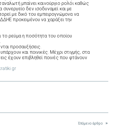
ταναλωτή μπαίνει καινούργιο ρολόι καθώς
 συνεργείο δεν ισοδυναμεί και με
πορεί με δικό του εμπειρογνώμονα να
ΕΔΔΗΕ προκειμένου να χαράξει την
ι το ρεύμα η ποσότητα του οποίου
.
ονται προσαυξήσεις.
υπάρχουν και ποινικές. Μέχρι στιγμής, στα
σεις έχουν επιβληθεί ποινές που φτάνουν
atiki.gr
interest
Έπόμενο άρθρο