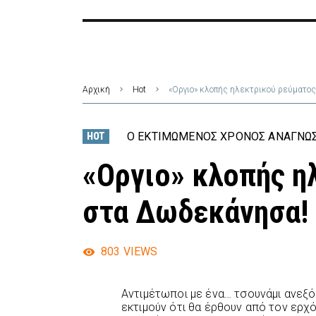
Αρχική
Hot
«Οργιο» κλοπής ηλεκτρικού ρεύματο
Ο ΕΚΤΙΜΏΜΕΝΟΣ ΧΡΌΝΟΣ ΑΝΆΓΝΩΣΗ
HOT
«Οργιο» κλοπής η
στα Δωδεκάνησα!
803
VIEWS
Αντιμέτωποι με ένα… τσουνάμι ανε
εκτιμούν ότι θα έρθουν από τον ερχό