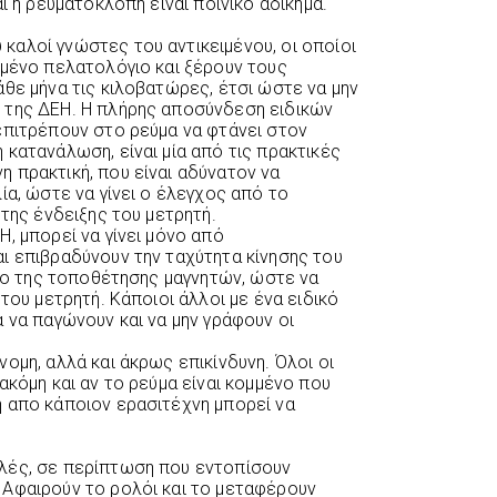
ι η ρευματοκλοπή είναι ποινικό αδίκημα.
αλοί γνώστες του αντικειμένου, οι οποίοι
ιμένο πελατολόγιο και ξέρουν τους
θε μήνα τις κιλοβατώρες, έτσι ώστε να μην
 της ΔΕΗ. Η πλήρης αποσύνδεση ειδικών
επιτρέπουν στο ρεύμα να φτάνει στον
κατανάλωση, είναι μία από τις πρακτικές
 πρακτική, που είναι αδύνατον να
ία, ώστε να γίνει ο έλεγχος από το
 της ένδειξης του μετρητή.
, μπορεί να γίνει μόνο από
ι επιβραδύνουν την ταχύτητα κίνησης του
ενο της τοποθέτησης μαγνητών, ώστε να
του μετρητή. Κάποιοι άλλοι με ένα ειδικό
 να παγώνουν και να μην γράφουν οι
ομη, αλλά και άκρως επικίνδυνη. Όλοι οι
ακόμη και αν το ρεύμα είναι κομμένο που
 απο κάποιον ερασιτέχνη μπορεί να
λές, σε περίπτωση που εντοπίσουν
 Αφαιρούν το ρολόι και το μεταφέρουν