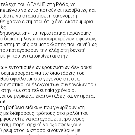
στελέχη του ΔΕΔΔΗΕ στη Ρόδο, να
κειμένου να εντοπιστούν οι παραβάτες και
, ώστε να σταματήσει η οικονομική
άθε χρόνο εκτιμάται ότι χάνει εκατομμύρια
ές.
δημοκρατική», τα περιστατικά παράνομης
υ διεκόπη λόγω συσσωρευμένων οφειλών,
ς συστηματικής ρευματοκλοπής που συνήθως
που καταγράφουν την ελάχιστη δυνατή
υτήν που ανταποκρίνεται στην
των εντοπισμένων κρουσμάτων δεν αρκεί
 συμπεράσματα για τις διαστάσεις του
θμό οφείλεται στο γεγονός ότι στα
ιο εντατικοί οι έλεγχοι των συνεργείων του
στην Κω, στα τελευταία χρόνια οι
ι σε μερικές… εκατοντάδες και εκτιμάται
εί!
 τη βοήθεια ειδικών που γνωρίζουν «τη
ς με διάφορους τρόπους στο ρολόι του
μψουν είτε να καταγράφει μικρότερες
Έτσι, μπορεί αρχικά να εξασφαλίζουν
ύ ρεύματος, ωστόσο κινδυνεύουν με