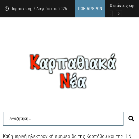
Ο αιώνιος έφη
Δικαστική απόφ
Άμεση κινητοπο
Παρασκευή, 7 Αυγούστου 2026
ΡΟΉ ΆΡΘΡΩΝ
Καθημερινή ηλεκτρονική εφημερίδα της Καρπάθου και της Η.Ν.