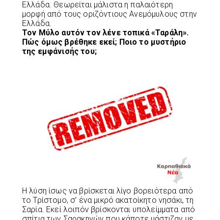
Ελλάδα. Θεωρείται μάλιστα η παλαιότερη
μορφή από τους οριζόντιους Ανεμόμυλους στην
Ελλάδα.
Τον Μύλο αυτόν τον λένε τοπικά «Ταράλη».
Πώς όμως βρέθηκε εκεί; Ποιο το μυστήριο
της εμφάνισής του;
H λύση ίσως να βρίσκεται λίγο βορειότερα από
τo Τρίστομο, σ’ ένα μικρό ακατοίκητο νησάκι, τη
Σαρία. Εκεί λοιπόν βρίσκονται υπολείμματα από
σπίτια των Σαρακηνών που κάποτε μάστιζαν με