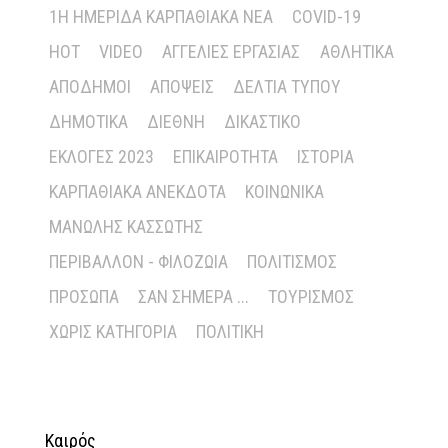
1Η ΗΜΕΡΊΔΑ ΚΑΡΠΑΘΙΑΚΆ ΝΈΑ
COVID-19
HOT
VIDEO
ΑΓΓΕΛΊΕΣ ΕΡΓΑΣΊΑΣ
ΑΘΛΗΤΙΚΆ
ΑΠΌΔΗΜΟΙ
ΑΠΌΨΕΙΣ
ΔΕΛΤΊΑ ΤΎΠΟΥ
ΔΗΜΟΤΙΚΆ
ΔΙΕΘΝΉ
ΔΙΚΑΣΤΙΚΌ
ΕΚΛΟΓΈΣ 2023
ΕΠΙΚΑΙΡΌΤΗΤΑ
ΙΣΤΟΡΊΑ
ΚΑΡΠΑΘΙΑΚΆ ΑΝΈΚΔΟΤΑ
ΚΟΙΝΩΝΙΚΆ
ΜΑΝΏΛΗΣ ΚΑΣΣΏΤΗΣ
ΠΕΡΙΒΆΛΛΟΝ - ΦΙΛΟΖΩΊΑ
ΠΟΛΙΤΙΣΜΌΣ
ΠΡΌΣΩΠΑ
ΣΑΝ ΣΉΜΕΡΑ ...
ΤΟΥΡΙΣΜΌΣ
ΧΩΡΊΣ ΚΑΤΗΓΟΡΊΑ
ΠΟΛΙΤΙΚΉ
Καιρός