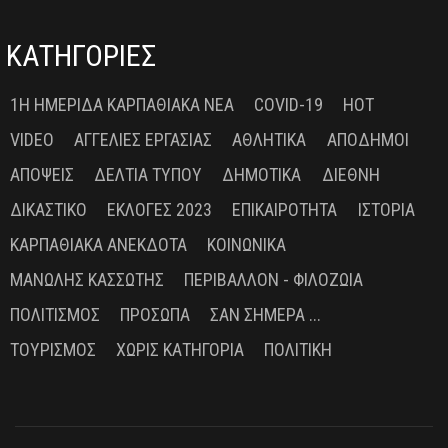
ΚΑΤΗΓΟΡΙΕΣ
1Η ΗΜΕΡΊΔΑ ΚΑΡΠΑΘΙΑΚΆ ΝΈΑ
COVID-19
HOT
VIDEO
ΑΓΓΕΛΊΕΣ ΕΡΓΑΣΊΑΣ
ΑΘΛΗΤΙΚΆ
ΑΠΌΔΗΜΟΙ
ΑΠΌΨΕΙΣ
ΔΕΛΤΊΑ ΤΎΠΟΥ
ΔΗΜΟΤΙΚΆ
ΔΙΕΘΝΉ
ΔΙΚΑΣΤΙΚΌ
ΕΚΛΟΓΈΣ 2023
ΕΠΙΚΑΙΡΌΤΗΤΑ
ΙΣΤΟΡΊΑ
ΚΑΡΠΑΘΙΑΚΆ ΑΝΈΚΔΟΤΑ
ΚΟΙΝΩΝΙΚΆ
ΜΑΝΏΛΗΣ ΚΑΣΣΏΤΗΣ
ΠΕΡΙΒΆΛΛΟΝ - ΦΙΛΟΖΩΊΑ
ΠΟΛΙΤΙΣΜΌΣ
ΠΡΌΣΩΠΑ
ΣΑΝ ΣΉΜΕΡΑ ...
ΤΟΥΡΙΣΜΌΣ
ΧΩΡΊΣ ΚΑΤΗΓΟΡΊΑ
ΠΟΛΙΤΙΚΉ