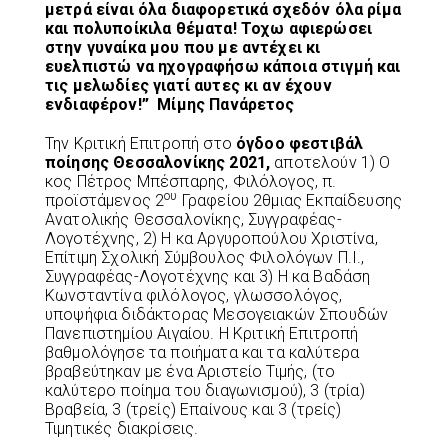
μετρά είναι όλα διαφορετικά σχεδόν όλα ρίμα
και πολυποίκιλα θέματα! Τοχω αφιερώσει
στην γυναίκα μου που με αντέχει κι
ευελπιστώ να ηχογραφήσω κάποια στιγμή και
τις μελωδίες γιατί αυτες κι αν έχουν
ενδιαφέρον!”
Μίμης Πανάρετος
Την Κριτική Επιτροπή στο
όγδοο φεστιβάλ
ποίησης Θεσσαλονίκης 2021,
αποτελούν 1) Ο
κος Πέτρος Μπέσπαρης, Φιλόλογος, π.
ου
προϊστάμενος 2
Γραφείου 2θμιας Εκπαίδευσης
Ανατολικής Θεσσαλονίκης, Συγγραφέας-
Λογοτέχνης, 2) Η κα Αργυροπούλου Χριστίνα,
Επίτιμη Σχολική Σύμβουλος Φιλολόγων Π.Ι.,
Συγγραφέας-Λογοτέχνης και 3) Η κα Βαδάση
Κωνσταντίνα φιλόλογος, γλωσσολόγος,
υποψήφια διδάκτορας Μεσογειακών Σπουδών
Πανεπιστημίου Αιγαίου. Η Κριτική Επιτροπή
βαθμολόγησε τα ποιήματα και τα καλύτερα
βραβεύτηκαν με ένα Αριστείο Τιμής, (το
καλύτερο ποίημα του διαγωνισμού), 3 (τρία)
Βραβεία, 3 (τρείς) Επαίνους και 3 (τρείς)
Τιμητικές διακρίσεις.