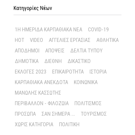
Κατηγορίες Νέων
1Η ΗΜΕΡΊΔΑ ΚΑΡΠΑΘΙΑΚΆ ΝΈΑ
COVID-19
HOT
VIDEO
ΑΓΓΕΛΊΕΣ ΕΡΓΑΣΊΑΣ
ΑΘΛΗΤΙΚΆ
ΑΠΌΔΗΜΟΙ
ΑΠΌΨΕΙΣ
ΔΕΛΤΊΑ ΤΎΠΟΥ
ΔΗΜΟΤΙΚΆ
ΔΙΕΘΝΉ
ΔΙΚΑΣΤΙΚΌ
ΕΚΛΟΓΈΣ 2023
ΕΠΙΚΑΙΡΌΤΗΤΑ
ΙΣΤΟΡΊΑ
ΚΑΡΠΑΘΙΑΚΆ ΑΝΈΚΔΟΤΑ
ΚΟΙΝΩΝΙΚΆ
ΜΑΝΏΛΗΣ ΚΑΣΣΏΤΗΣ
ΠΕΡΙΒΆΛΛΟΝ - ΦΙΛΟΖΩΊΑ
ΠΟΛΙΤΙΣΜΌΣ
ΠΡΌΣΩΠΑ
ΣΑΝ ΣΉΜΕΡΑ ...
ΤΟΥΡΙΣΜΌΣ
ΧΩΡΊΣ ΚΑΤΗΓΟΡΊΑ
ΠΟΛΙΤΙΚΉ