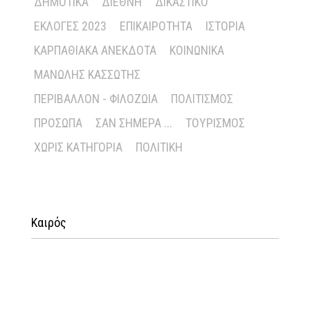
ΔΗΜΟΤΙΚΆ
ΔΙΕΘΝΉ
ΔΙΚΑΣΤΙΚΌ
ΕΚΛΟΓΈΣ 2023
ΕΠΙΚΑΙΡΌΤΗΤΑ
ΙΣΤΟΡΊΑ
ΚΑΡΠΑΘΙΑΚΆ ΑΝΈΚΔΟΤΑ
ΚΟΙΝΩΝΙΚΆ
ΜΑΝΏΛΗΣ ΚΑΣΣΏΤΗΣ
ΠΕΡΙΒΆΛΛΟΝ - ΦΙΛΟΖΩΊΑ
ΠΟΛΙΤΙΣΜΌΣ
ΠΡΌΣΩΠΑ
ΣΑΝ ΣΉΜΕΡΑ ...
ΤΟΥΡΙΣΜΌΣ
ΧΩΡΊΣ ΚΑΤΗΓΟΡΊΑ
ΠΟΛΙΤΙΚΉ
Καιρός