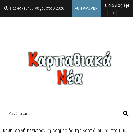
Ο αιώνιος έφη
Δικαστική απόφ
Άμεση κινητοπο
Παρασκευή, 7 Αυγούστου 2026
ΡΟΉ ΆΡΘΡΩΝ
Καθημερινή ηλεκτρονική εφημερίδα της Καρπάθου και της Η.Ν.