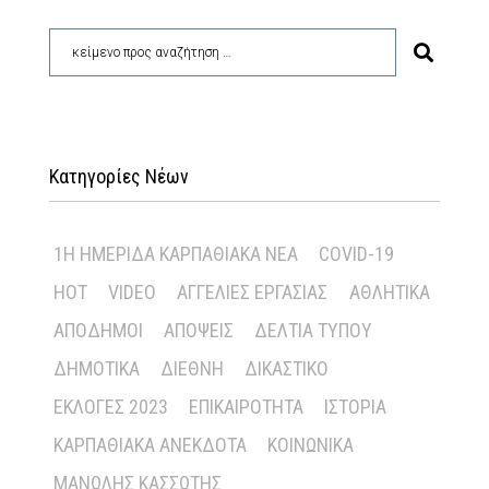
Κατηγορίες Νέων
1Η ΗΜΕΡΊΔΑ ΚΑΡΠΑΘΙΑΚΆ ΝΈΑ
COVID-19
HOT
VIDEO
ΑΓΓΕΛΊΕΣ ΕΡΓΑΣΊΑΣ
ΑΘΛΗΤΙΚΆ
ΑΠΌΔΗΜΟΙ
ΑΠΌΨΕΙΣ
ΔΕΛΤΊΑ ΤΎΠΟΥ
ΔΗΜΟΤΙΚΆ
ΔΙΕΘΝΉ
ΔΙΚΑΣΤΙΚΌ
ΕΚΛΟΓΈΣ 2023
ΕΠΙΚΑΙΡΌΤΗΤΑ
ΙΣΤΟΡΊΑ
ΚΑΡΠΑΘΙΑΚΆ ΑΝΈΚΔΟΤΑ
ΚΟΙΝΩΝΙΚΆ
ΜΑΝΏΛΗΣ ΚΑΣΣΏΤΗΣ