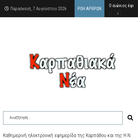
Ο αιώνιος έφηβ
Δικαστική απόφ
Άμεση κινητοπο
Παρασκευή, 7 Αυγούστου 2026
ΡΟΉ ΆΡΘΡΩΝ
Καθημερινή ηλεκτρονική εφημερίδα της Καρπάθου και της Η.Ν.