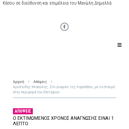
Κάσου σε διεύθυνση και επιμέλεια του Μανώλη Δημελλά
Αρχική
Απόψεις
Αριστείδης Μιαούλης. Στο Διαφάνι της Καρπάθου, με το σταυρό
στην περιφορά του Επιταφίου
ΑΠΌΨΕΙΣ
Ο ΕΚΤΙΜΏΜΕΝΟΣ ΧΡΌΝΟΣ ΑΝΆΓΝΩΣΗΣ ΕΊΝΑΙ 1
ΛΕΠΤΌ