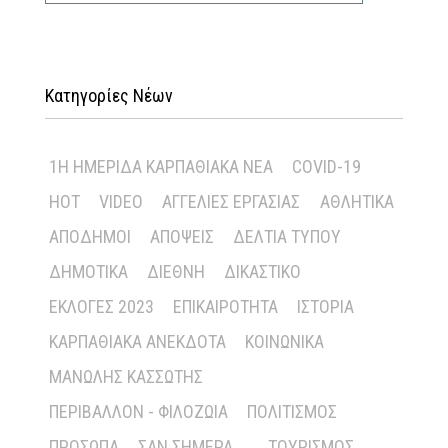
Κατηγορίες Νέων
1Η ΗΜΕΡΊΔΑ ΚΑΡΠΑΘΙΑΚΆ ΝΈΑ
COVID-19
HOT
VIDEO
ΑΓΓΕΛΊΕΣ ΕΡΓΑΣΊΑΣ
ΑΘΛΗΤΙΚΆ
ΑΠΌΔΗΜΟΙ
ΑΠΌΨΕΙΣ
ΔΕΛΤΊΑ ΤΎΠΟΥ
ΔΗΜΟΤΙΚΆ
ΔΙΕΘΝΉ
ΔΙΚΑΣΤΙΚΌ
ΕΚΛΟΓΈΣ 2023
ΕΠΙΚΑΙΡΌΤΗΤΑ
ΙΣΤΟΡΊΑ
ΚΑΡΠΑΘΙΑΚΆ ΑΝΈΚΔΟΤΑ
ΚΟΙΝΩΝΙΚΆ
ΜΑΝΏΛΗΣ ΚΑΣΣΏΤΗΣ
ΠΕΡΙΒΆΛΛΟΝ - ΦΙΛΟΖΩΊΑ
ΠΟΛΙΤΙΣΜΌΣ
ΠΡΌΣΩΠΑ
ΣΑΝ ΣΉΜΕΡΑ ...
ΤΟΥΡΙΣΜΌΣ