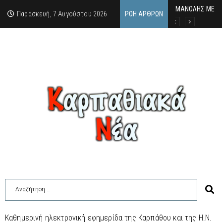
MΑΝΟΛΗΣ ΜΕΛΑΣ
ΕΚΔΗΛΩΣΗ ΤΙΜΗ
Κάθε καλοκαίρι 
Παρασκευή, 7 Αυγούστου 2026
ΡΟΉ ΆΡΘΡΩΝ
Καθημερινή ηλεκτρονική εφημερίδα της Καρπάθου και της Η.Ν.